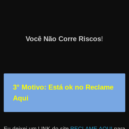
Você Não Corre Riscos
!
3° Motivo: Está ok no Reclame
Aqui
Eu deixei um LINK do site
RECLAME AQUI
para