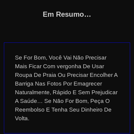
e
r
Em Resumo…
n
e
t
?
M
Se For Bom, Você Vai Não Precisar
a
Mais Ficar Com vergonha De Usar
s
Roupa De Praia Ou Precisar Encolher A
c
Barriga Nas Fotos Por Emagrecer
o
Naturalmente, Rápido E Sem Prejudicar
m
o
A Saúde… Se Não For Bom, Peça O
?
Reembolso E Tenha Seu Dinheiro De
🤔
Volta.