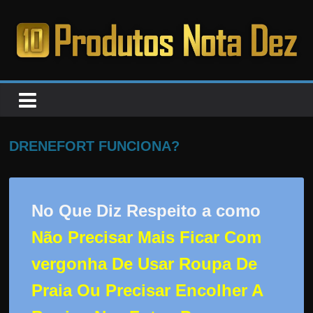
Pular
para
o
PRODUTOS
conteúdo
NOTA
DEZ
DRENEFORT FUNCIONA?
C
a
No Que Diz Respeito a como
n
Não Precisar Mais Ficar Com
s
a
vergonha De Usar Roupa De
d
Praia Ou Precisar Encolher A
o