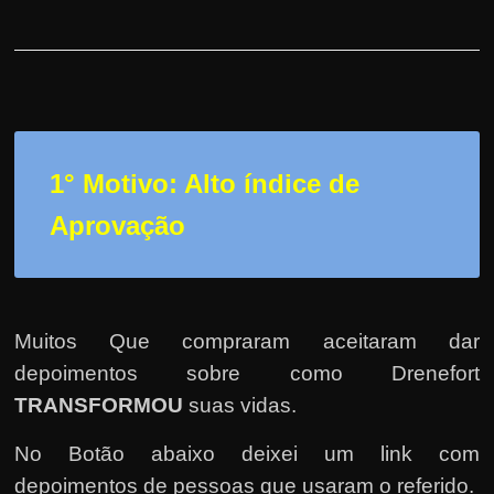
h
a
r
u
m
d
1° Motivo: Alto índice de
i
n
Aprovação
h
e
i
r
Muitos Que compraram aceitaram dar
o
depoimentos sobre como Drenefort
e
TRANSFORMOU
suas vidas.
x
No Botão abaixo deixei um link com
t
depoimentos de pessoas que usaram o referido.