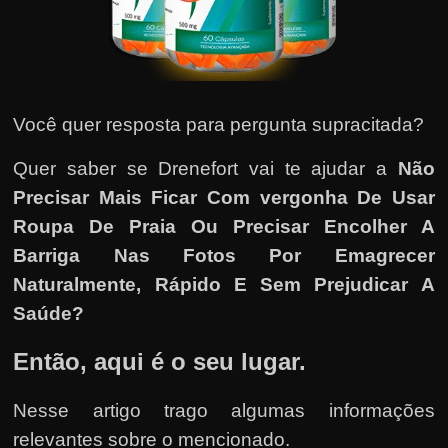
u
e
l
e
c
Você quer resposta para pergunta supracitada?
h
Quer saber se Drenefort vai te ajudar a
Não
e
Precisar Mais Ficar Com vergonha De Usar
f
e
Roupa De Praia Ou Precisar Encolher A
c
Barriga Nas Fotos Por Emagrecer
h
Naturalmente, Rápido E Sem Prejudicar A
a
Saúde?
t
Então, aqui é o seu lugar.
o
?
Nesse artigo trago algumas informações
P
relevantes sobre o mencionado.