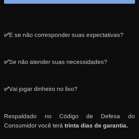
h
a
r
d
✅
E se não corresponder suas expectativas?
i
n
h
e
✅
Se não atender suas necessidades?
i
r
o
✅
Vai jogar dinheiro no lixo?
n
a
i
Respaldado no
Código de Defesa do
n
Consumidor você terá
trinta dias de garantia.
t