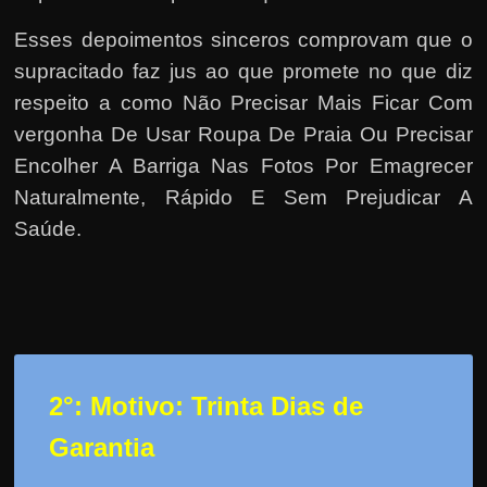
r
a
Esses depoimentos sinceros comprovam que o
?
supracitado faz jus ao que promete no que diz
J
respeito a como Não Precisar Mais Ficar Com
á
vergonha De Usar Roupa De Praia Ou Precisar
p
Encolher A Barriga Nas Fotos Por Emagrecer
e
Naturalmente, Rápido E Sem Prejudicar A
n
Saúde.
s
o
u
e
m
g
2°: Motivo: Trinta Dias de
a
Garantia
n