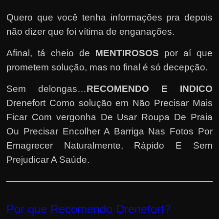
e
n
Quero que você tenha informações pra depois
s
não dizer que foi vítima de enganações.
a
Afinal, tá cheio de
MENTIROSOS
por aí que
n
prometem solução, mas no final é só decepção.
d
o
Sem delongas…
RECOMENDO E INDICO
e
Drenefort Como solução em Não Precisar Mais
m
Ficar Com vergonha De Usar Roupa De Praia
c
Ou Precisar Encolher A Barriga Nas Fotos Por
o
Emagrecer Naturalmente, Rápido E Sem
m
Prejudicar A Saúde.
o
g
a
n
Por que Recomendo Drenefort
?