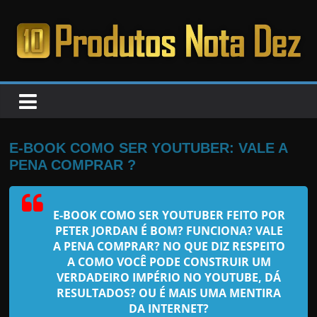
Pular
para
o
PRODUTOS
conteúdo
NOTA
DEZ
E-BOOK COMO SER YOUTUBER: VALE A
PENA COMPRAR ?
C
a
E-BOOK COMO SER YOUTUBER FEITO POR
n
PETER JORDAN
É BOM? FUNCIONA? VALE
s
A PENA COMPRAR? NO QUE DIZ RESPEITO
a
A COMO VOCÊ PODE CONSTRUIR UM
VERDADEIRO IMPÉRIO NO YOUTUBE, DÁ
d
RESULTADOS? OU É MAIS UMA MENTIRA
o
DA INTERNET?