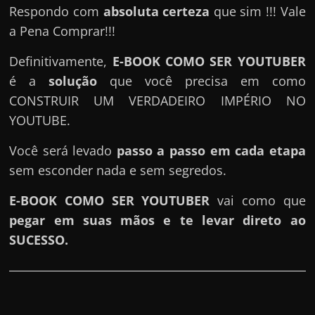
e
Respondo com
absoluta certeza
que sim !!! Vale
r
a Pena Comprar!!!
n
Definitivamente,
E-BOOK COMO SER YOUTUBER
e
é a
solução
que você precisa em como
t
CONSTRUIR UM VERDADEIRO IMPÉRIO NO
?
YOUTUBE.
M
a
Você será levado
passo a passo em cada etapa
s
sem esconder nada e sem segredos.
c
o
E-BOOK COMO SER YOUTUBER
vai como que
m
pegar em suas mãos e te levar direto ao
o
SUCESSO.
?
🤔