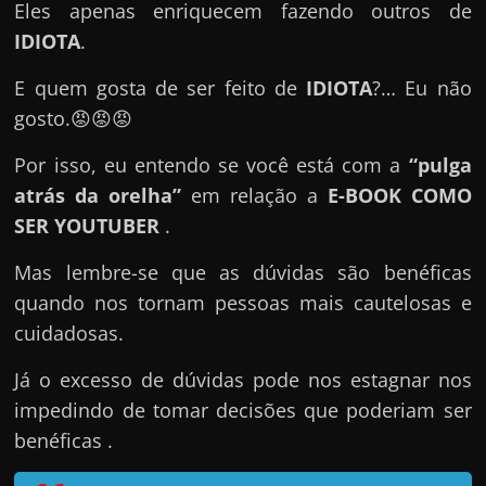
e
Eles apenas enriquecem fazendo outros de
n
IDIOTA
.
s
E quem gosta de ser feito de
IDIOTA
?… Eu não
a
gosto.😡😡😡
n
d
Por isso, eu entendo se você está com a
“pulga
o
atrás da orelha”
em relação a
E-BOOK COMO
e
SER YOUTUBER
.
m
Mas lembre-se que as dúvidas são benéficas
c
quando nos tornam pessoas mais cautelosas e
o
cuidadosas.
m
o
Já o excesso de dúvidas pode nos estagnar nos
g
impedindo de tomar decisões que poderiam ser
a
benéficas .
n