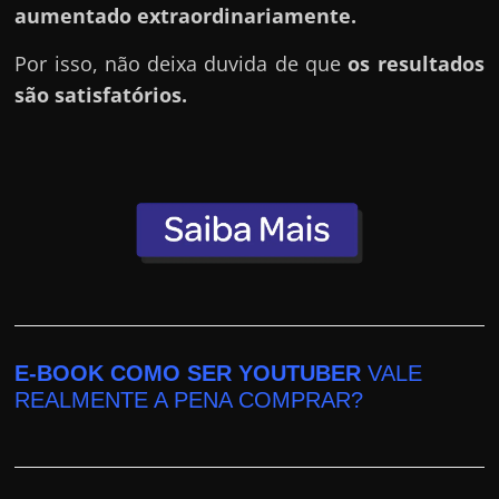
h
aumentado extraordinariamente.
a
Por isso, não deixa duvida de que
os resultados
r
são satisfatórios.
d
i
n
h
e
i
r
o
n
E-BOOK COMO SER YOUTUBER
VALE
a
REALMENTE A PENA COMPRAR?
i
n
t