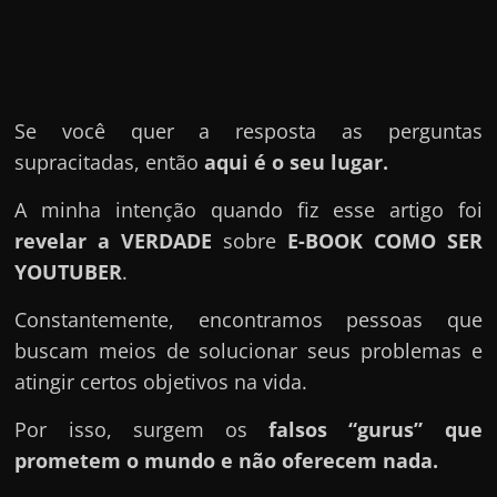
u
e
l
e
c
Se você quer a resposta as perguntas
h
supracitadas, então
aqui é o seu lugar.
e
A minha intenção quando fiz esse artigo foi
f
revelar a VERDADE
sobre
E-BOOK COMO SER
e
YOUTUBER
.
c
h
Constantemente, encontramos pessoas que
a
buscam meios de solucionar seus problemas e
t
atingir certos objetivos na vida.
o
Por isso, surgem os
falsos “gurus” que
?
prometem o mundo e não oferecem nada.
P