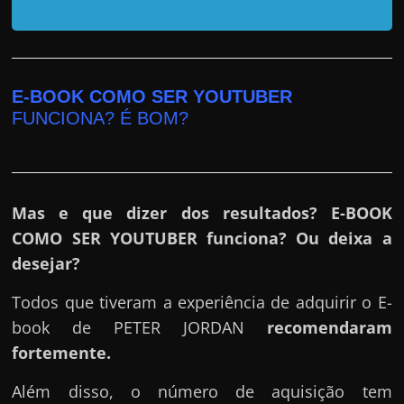
r
a
?
J
E-BOOK COMO SER YOUTUBER
á
FUNCIONA? É BOM?
p
e
n
s
Mas e que dizer dos resultados? E-BOOK
o
COMO SER YOUTUBER funciona? Ou deixa a
u
desejar?
e
Todos que tiveram a experiência de adquirir o E-
m
book de PETER JORDAN
recomendaram
g
fortemente.
a
n
Além disso, o número de aquisição tem