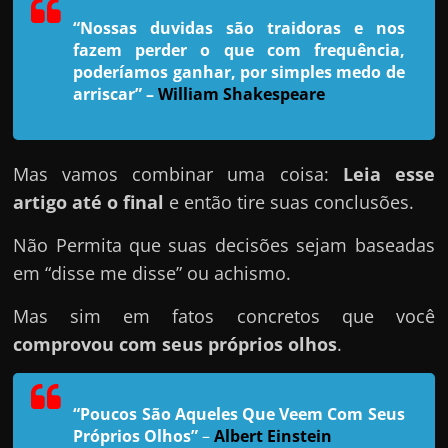
h
“Nossas duvidas são traidoras e nos
a
fazem perder o que com frequência,
r
poderíamos ganhar, por simples medo de
u
arriscar”
–
William Shakespeare
m
d
i
Mas vamos combinar uma coisa:
Leia esse
n
artigo até o final
e então tire suas conclusões.
h
Não Permita que suas decisões sejam baseadas
e
em “disse me disse” ou achismo.
i
r
Mas sim em fatos concretos que você
o
comprovou com seus próprios olhos
.
e
x
“Poucos São Aqueles Que Veem Com Seus
t
Próprios Olhos”
–
Albert Einstein