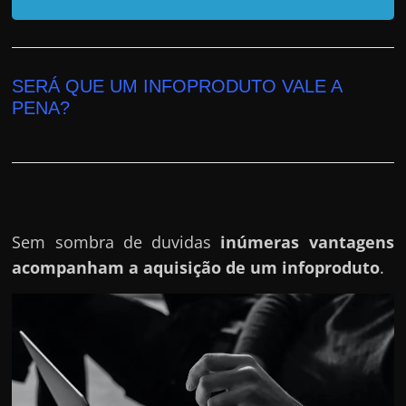
r
a
?
J
SERÁ QUE UM INFOPRODUTO VALE A
á
PENA?
p
e
n
s
o
Sem sombra de duvidas
inúmeras vantagens
u
acompanham a aquisição de um infoproduto
.
e
m
g
a
n