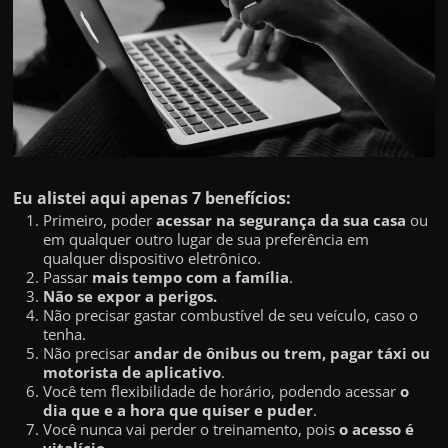
h
a
r
d
i
n
h
e
Eu alistei aqui apenas 7 benefícios:
Primeiro, poder
acessar na segurança da sua casa
ou
i
em qualquer outro lugar de sua preferência em
r
qualquer dispositivo eletrônico.
Passar
mais tempo com a família
.
o
Não se expor a perigos.
n
Não precisar gastar combustível de seu veículo, caso o
tenha.
a
Não precisar
andar de ônibus ou trem, pagar táxi ou
i
motorista de aplicativo
.
Você tem flexibilidade de horário, podendo acessar
o
n
dia que e a hora que quiser e puder
.
t
Você nunca vai perder o treinamento, pois
o acesso é
vitalício
.