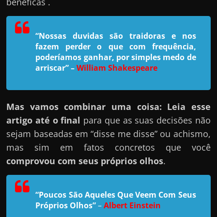
h
benéficas .
a
r
“Nossas duvidas são traidoras e nos
u
fazem perder o que com frequência,
m
poderíamos ganhar, por simples medo de
arriscar”
–
William Shakespeare
d
i
n
Mas vamos combinar uma coisa: Leia esse
h
artigo até o final
para que as suas decisões não
e
sejam baseadas em “disse me disse” ou achismo,
i
mas sim em fatos concretos que você
r
comprovou com seus próprios olhos
.
o
e
x
“Poucos São Aqueles Que Veem Com Seus
t
Próprios Olhos”
–
Albert Einstein