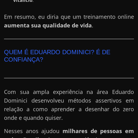
e
r
Em resumo, eu diria que um treinamento online
n
aumenta sua qualidade de vida
.
e
t
?
QUEM É EDUARDO DOMINICI? É DE
M
CONFIANÇA?
a
s
c
o
Com sua ampla experiência na área Eduardo
m
Dominici desenvolveu métodos assertivos em
o
relação a como aprender a desenhar do zero
?
onde e quando quiser.
🤔
Nesses anos ajudou
milhares de pessoas em