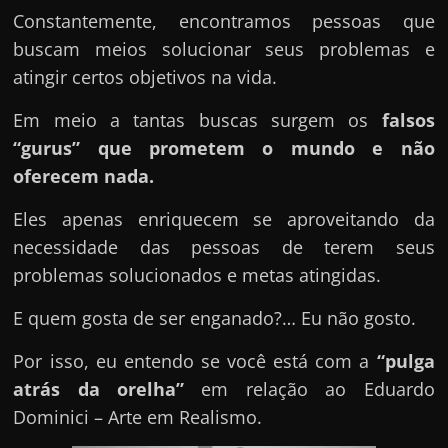
u
Constantemente, encontramos pessoas que
e
buscam meios solucionar seus problemas e
l
atingir certos objetivos na vida.
e
c
Em meio a tantas buscas surgem os
falsos
h
“gurus” que prometem o mundo e não
e
oferecem nada.
f
Eles apenas enriquecem se aproveitando da
e
necessidade das pessoas de terem seus
c
problemas solucionados e metas atingidas.
h
a
E quem gosta de ser enganado?… Eu não gosto.
t
Por isso, eu entendo se você está com a
“pulga
o
atrás da orelha”
em relação ao Eduardo
?
Dominici – Arte em Realismo.
P