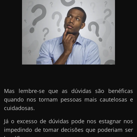
e
n
s
a
n
d
o
e
m
c
o
Mas lembre-se que as dúvidas são benéficas
m
quando nos tornam pessoas mais cautelosas e
o
cuidadosas.
g
a
Já o excesso de dúvidas pode nos estagnar nos
n
impedindo de tomar decisões que poderiam ser