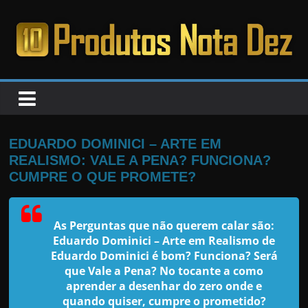
Pular
para
o
PRODUTOS
conteúdo
NOTA
DEZ
EDUARDO DOMINICI – ARTE EM
REALISMO: VALE A PENA? FUNCIONA?
C
CUMPRE O QUE PROMETE?
a
n
As Perguntas que não querem calar são:
s
Eduardo Dominici – Arte em Realismo de
a
Eduardo Dominici é bom? Funciona? Será
que Vale a Pena? No tocante a como
d
aprender a desenhar do zero onde e
o
quando quiser, cumpre o prometido?