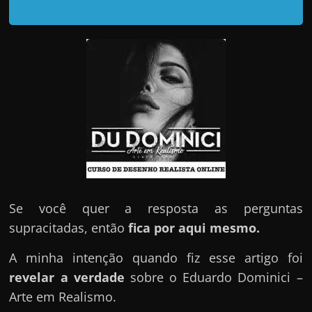
d
e
t
r
a
b
a
l
h
a
r
Se você quer a resposta as perguntas
c
supracitadas, então
fica por aqui mesmo.
o
m
A minha intenção quando fiz esse artigo foi
a
revelar a verdade
sobre o Eduardo Dominici –
q
Arte em Realismo.