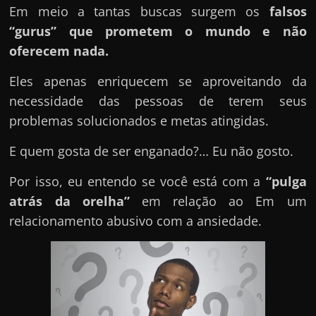
u
Em meio a tantas buscas surgem os
falsos
e
“gurus” que prometem o mundo e não
l
oferecem nada.
e
Eles apenas enriquecem se aproveitando da
c
necessidade das pessoas de terem seus
h
problemas solucionados e metas atingidas.
e
f
E quem gosta de ser enganado?… Eu não gosto.
e
c
Por isso, eu entendo se você está com a
“pulga
h
atrás da orelha”
em relação ao Em um
a
relacionamento abusivo com a ansiedade.
t
o
?
P