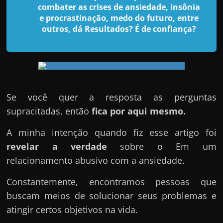
d
combater as crises de ansiedade, insônia
e
e procrastinação, medo do futuro, entre
outros, dá Resultados? É de confiança?
t
r
a
b
a
Se você quer a resposta as perguntas
l
supracitadas, então
fica por aqui mesmo.
h
a
A minha intenção quando fiz esse artigo foi
r
revelar a verdade
sobre o Em um
c
relacionamento abusivo com a ansiedade.
o
Constantemente, encontramos pessoas que
m
buscam meios de solucionar seus problemas e
a
atingir certos objetivos na vida.
q