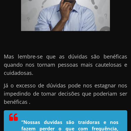
e
n
s
a
n
d
o
Mas lembre-se que as dúvidas são benéficas
e
quando nos tornam pessoas mais cautelosas e
m
cuidadosas.
c
o
Já o excesso de dúvidas pode nos estagnar nos
m
impedindo de tomar decisões que poderiam ser
o
benéficas .
g
a
“Nossas duvidas são traidoras e nos
n
fazem perder o que com frequência,