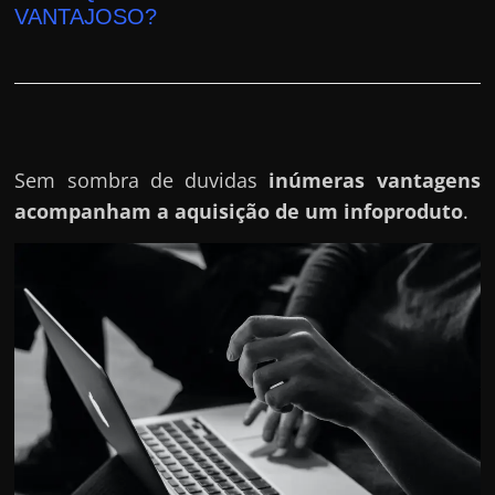
r
VANTAJOSO?
a
?
J
á
p
Sem sombra de duvidas
inúmeras vantagens
e
acompanham a aquisição de um infoproduto
.
n
s
o
u
e
m
g
a
n