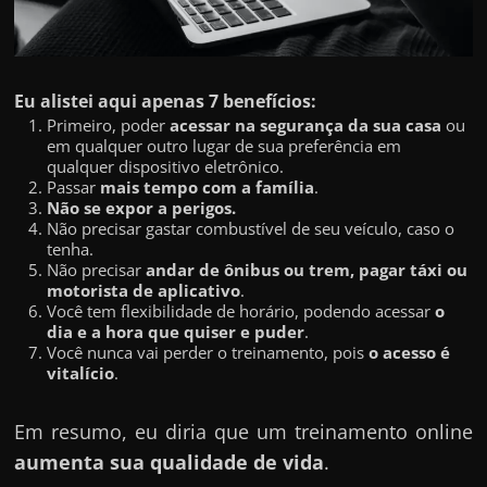
h
a
r
d
Eu alistei aqui apenas 7 benefícios:
i
Primeiro, poder
acessar na segurança da sua casa
ou
em qualquer outro lugar de sua preferência em
n
qualquer dispositivo eletrônico.
h
Passar
mais tempo com a família
.
Não se expor a perigos.
e
Não precisar gastar combustível de seu veículo, caso o
i
tenha.
Não precisar
andar de ônibus ou trem, pagar táxi ou
r
motorista de aplicativo
.
o
Você tem flexibilidade de horário, podendo acessar
o
dia e a hora que quiser e puder
.
n
Você nunca vai perder o treinamento, pois
o acesso é
a
vitalício
.
i
n
Em resumo, eu diria que um treinamento online
t
aumenta sua qualidade de vida
.