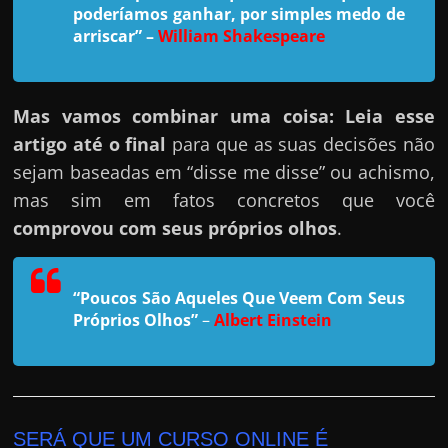
h
poderíamos ganhar, por simples medo de
a
arriscar”
–
William Shakespeare
r
u
m
Mas vamos combinar uma coisa: Leia esse
d
artigo até o final
para que as suas decisões não
i
sejam baseadas em “disse me disse” ou achismo,
n
mas sim em fatos concretos que você
h
comprovou com seus próprios olhos
.
e
i
“Poucos São Aqueles Que Veem Com Seus
r
Próprios Olhos”
–
Albert Einstein
o
e
x
t
SERÁ QUE UM CURSO ONLINE É