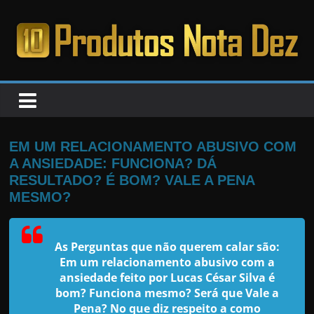
Pular
para
o
PRODUTOS
conteúdo
NOTA
DEZ
EM UM RELACIONAMENTO ABUSIVO COM
A ANSIEDADE: FUNCIONA? DÁ
C
RESULTADO? É BOM? VALE A PENA
MESMO?
a
n
s
As Perguntas que não querem calar são:
a
Em um relacionamento abusivo com a
d
ansiedade feito por Lucas César Silva é
bom? Funciona mesmo? Será que Vale a
o
Pena? No que diz respeito a como