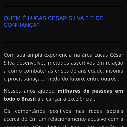
e
r
n
QUEM É LUCAS CÉSAR SILVA ? É DE
e
CONFIANÇA?
t
?
M
Com sua ampla experiência na área Lucas César
a
Silva desenvolveu métodos assertivos em relação
s
a como combater as crises de ansiedade, insônia
c
e procrastinação, medo do futuro, entre outros .
o
m
Nesses anos ajudou
milhares de pessoas em
o
todo o Brasil
a alcançar a excelência .
?
Os comentários positivos nas redes sociais
🤔
acerca do Em um relacionamento abusivo com a
ansiedade não deixa duvidas em relação a