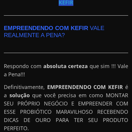
e
KEFIR
r
n
e
EMPREENDENDO COM KEFIR
VALE
t
REALMENTE A PENA?
?
M
a
Respondo com
absoluta certeza
que sim !!! Vale
s
a Pena!!!
c
o
Definitivamente,
EMPREENDENDO COM KEFIR
é
m
a
solução
que você precisa em como MONTAR
o
SEU PRÓPRIO NEGÓCIO E EMPREENDER COM
?
ESSE PROBIÓTICO MARAVILHOSO RECEBENDO
🤔
DICAS DE OURO PARA TER SEU PRODUTO
PERFEITO.