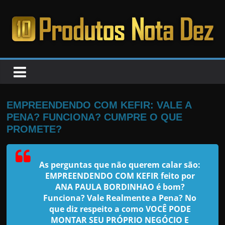
Pular
para
o
PRODUTOS
conteúdo
NOTA
DEZ
EMPREENDENDO COM KEFIR: VALE A
PENA? FUNCIONA? CUMPRE O QUE
C
PROMETE?
a
n
As perguntas que não querem calar são:
s
EMPREENDENDO COM KEFIR feito por
a
ANA PAULA BORDINHAO
é bom?
Funciona? Vale Realmente a Pena? No
d
que diz respeito a como VOCÊ PODE
o
MONTAR SEU PRÓPRIO NEGÓCIO E