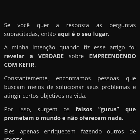
u
e
l
Se você quer a resposta as perguntas
e
supracitadas, então
aqui é o seu lugar.
c
h
A minha intenção quando fiz esse artigo foi
e
revelar a VERDADE
sobre
EMPREENDENDO
f
COM KEFIR
.
e
Constantemente, encontramos pessoas que
c
buscam meios de solucionar seus problemas e
h
atingir certos objetivos na vida.
a
t
Por isso, surgem os
falsos “gurus” que
o
prometem o mundo e não oferecem nada.
?
Eles apenas enriquecem fazendo outros de
P