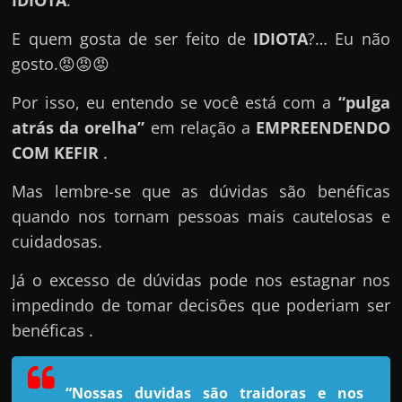
IDIOTA
.
e
n
E quem gosta de ser feito de
IDIOTA
?… Eu não
s
gosto.😡😡😡
a
Por isso, eu entendo se você está com a
“pulga
n
atrás da orelha”
em relação a
EMPREENDENDO
d
COM KEFIR
.
o
e
Mas lembre-se que as dúvidas são benéficas
m
quando nos tornam pessoas mais cautelosas e
c
cuidadosas.
o
m
Já o excesso de dúvidas pode nos estagnar nos
o
impedindo de tomar decisões que poderiam ser
g
benéficas .
a
n
“Nossas duvidas são traidoras e nos