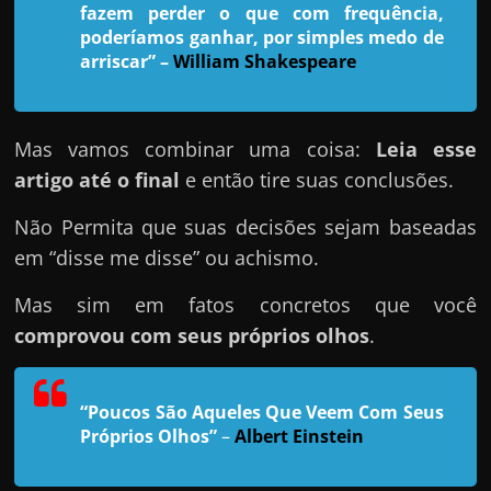
h
fazem perder o que com frequência,
a
poderíamos ganhar, por simples medo de
arriscar”
–
William Shakespeare
r
u
m
Mas vamos combinar uma coisa:
Leia esse
d
artigo até o final
e então tire suas conclusões.
i
n
Não Permita que suas decisões sejam baseadas
h
em “disse me disse” ou achismo.
e
Mas sim em fatos concretos que você
i
comprovou com seus próprios olhos
.
r
o
e
“Poucos São Aqueles Que Veem Com Seus
x
Próprios Olhos”
–
Albert Einstein
t