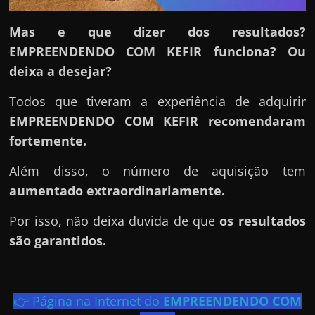
h
a
Mas e que dizer dos resultados?
r
EMPREENDENDO COM KEFIR funciona? Ou
d
deixa a desejar?
i
n
Todos que tiveram a experiência de adquirir
h
EMPREENDENDO COM KEFIR
recomendaram
e
fortemente.
i
Além disso, o número de aquisição tem
r
aumentado extraordinariamente.
o
n
Por isso, não deixa duvida de que
os resultados
a
são garantidos.
i
n
t
👉 Página na Internet do
EMPREENDENDO COM