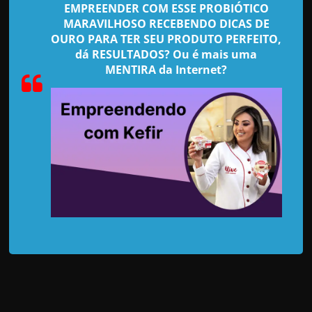
d
EMPREENDER COM ESSE PROBIÓTICO
e
MARAVILHOSO RECEBENDO DICAS DE
OURO PARA TER SEU PRODUTO PERFEITO,
t
dá RESULTADOS? Ou é mais uma
r
MENTIRA da Internet?
a
b
a
l
h
a
r
c
o
m
a
q