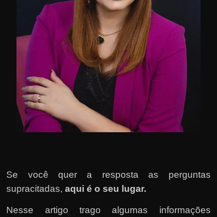
u
e
l
e
c
h
e
f
e
c
h
a
t
Se você quer a resposta as perguntas
o
supracitadas,
aqui é o seu lugar.
?
P
Nesse artigo trago algumas informações