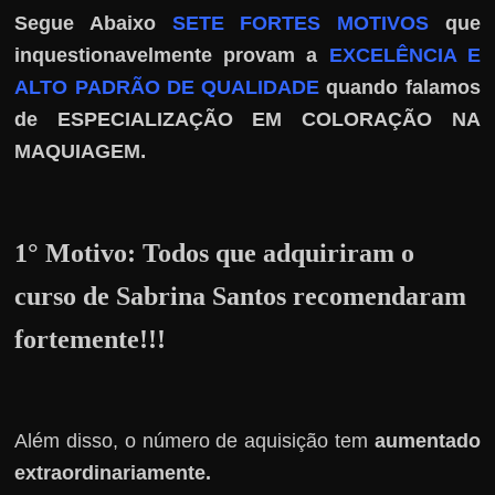
r
Segue Abaixo
SETE FORTES MOTIVOS
que
a
inquestionavelmente provam a
EXCELÊNCIA E
?
ALTO PADRÃO DE QUALIDADE
quando falamos
J
de ESPECIALIZAÇÃO EM COLORAÇÃO NA
á
.
MAQUIAGEM
p
e
n
s
1° Motivo:
Todos que adquiriram o
o
curso de Sabrina Santos recomendaram
u
fortemente!!!
e
m
g
a
Além disso, o número de aquisição tem
aumentado
n
extraordinariamente.