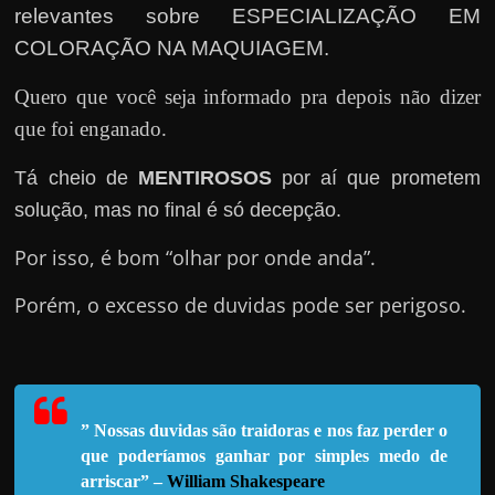
e
relevantes sobre ESPECIALIZAÇÃO EM
n
COLORAÇÃO NA MAQUIAGEM.
s
a
Quero que você seja informado pra depois não dizer
n
que foi enganado.
d
Tá cheio de
MENTIROSOS
por aí que prometem
o
solução, mas no final é só decepção.
e
m
Por isso, é bom “olhar por onde anda”.
c
Porém, o excesso de duvidas pode ser perigoso.
o
m
o
g
” Nossas duvidas são traidoras e nos faz perder o
a
que poderíamos ganhar por simples medo de
n
arriscar” –
William Shakespeare