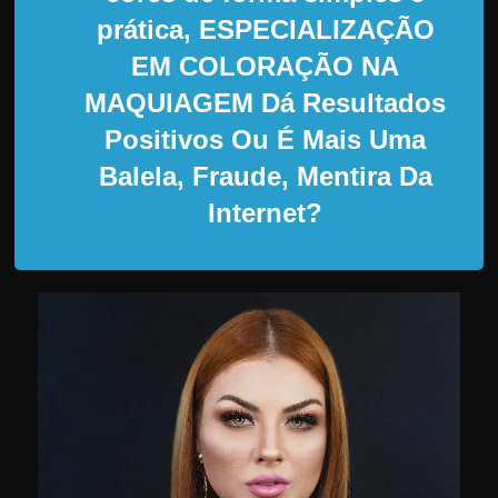
d
prática, ESPECIALIZAÇÃO
e
EM COLORAÇÃO NA
t
r
MAQUIAGEM Dá Resultados
a
Positivos Ou É Mais Uma
b
Balela, Fraude, Mentira Da
a
Internet?
l
h
a
r
c
o
m
a
q