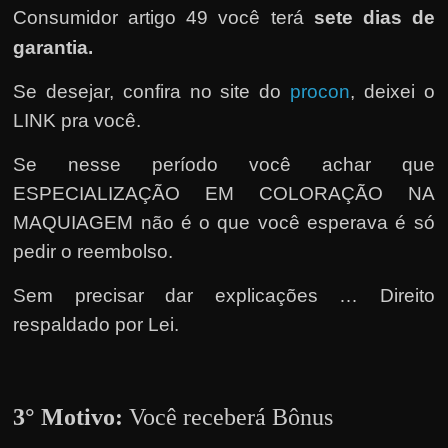
e
Consumidor artigo 49 você terá
sete dias de
r
garantia.
n
e
Se desejar, confira no site do
procon
, deixei o
t
LINK pra você.
?
Se nesse período você achar que
M
ESPECIALIZAÇÃO EM COLORAÇÃO NA
a
MAQUIAGEM não é o que você esperava é só
s
pedir o reembolso.
c
o
Sem precisar dar explicações … Direito
m
respaldado por Lei.
o
?
🤔
3° Motivo:
Você receberá Bônus