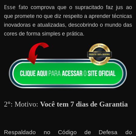
h
Esse fa
to comprova que o supracitado faz jus ao
a
que promete no que diz respeito a aprender técnicas
r
inovadoras e atualizadas, descobrindo o mundo das
d
cores de forma simples e prática.
i
n
h
e
i
r
o
n
a
2
°
: Motivo:
Você tem 7 dias de Garantia
i
n
t
Respaldado no
Código de Defesa do