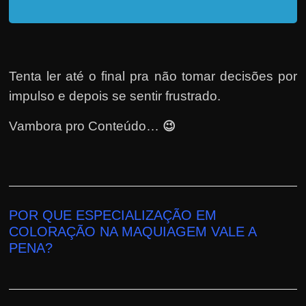
h
a
r
u
Tenta ler até o final pra não tomar decisões por
m
impulso e depois se sentir frustrado.
d
i
😉
Vambora pro Conteúdo…
n
h
e
i
r
POR QUE ESPECIALIZAÇÃO EM
o
COLORAÇÃO NA MAQUIAGEM
VALE A
PENA
?
e
x
t