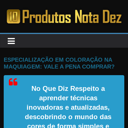
Pular
para
o
PRODUTOS
conteúdo
NOTA
DEZ
ESPECIALIZAÇÃO EM COLORAÇÃO NA
MAQUIAGEM: VALE A PENA COMPRAR?
C
a
No Que Diz Respeito a
n
s
aprender técnicas
a
inovadoras e atualizadas,
d
descobrindo o mundo das
o
cores de forma simples e