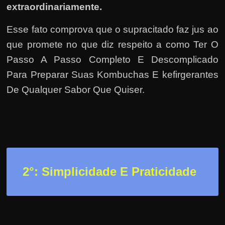
h
extraordinariamente.
a
r
Esse fato comprova que o supracitado faz jus ao
d
que promete no que diz respeito a como Ter O
i
Passo A Passo Completo E Descomplicado
n
Para Preparar Suas Kombuchas E kefirgerantes
h
De Qualquer Sabor Que Quiser.
e
i
r
o
n
a
2
°: Simplicidade E Praticidade
i
n
t