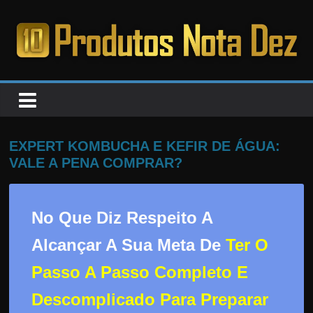
Pular
para
o
PRODUTOS
conteúdo
NOTA
DEZ
EXPERT KOMBUCHA E KEFIR DE ÁGUA:
VALE A PENA COMPRAR?
C
a
No Que Diz Respeito A
n
s
Alcançar A Sua Meta De
Ter O
a
Passo A Passo Completo E
d
o
Descomplicado Para Preparar