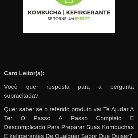
u
e
l
e
c
h
e
f
e
Caro Leitor(a):
c
Você quer resposta para a pergunta
h
a
supracitada?
t
Quer saber se o referido produto vai Te Ajudar A
o
Ter O Passo A Passo Completo E
?
Descomplicado Para Preparar Suas Kombuchas
P
E kefirgerantes De Qualquer Sabor Que Quiser?