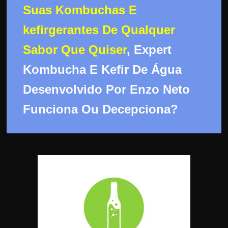
d
Suas Kombuchas E
e
kefirgerantes De Qualquer
t
r
Sabor Que Quiser
, Expert
a
Kombucha E Kefir De Água
b
a
Desenvolvido Por Enzo Neto
l
Funciona Ou Decepciona?
h
a
r
c
o
m
a
q