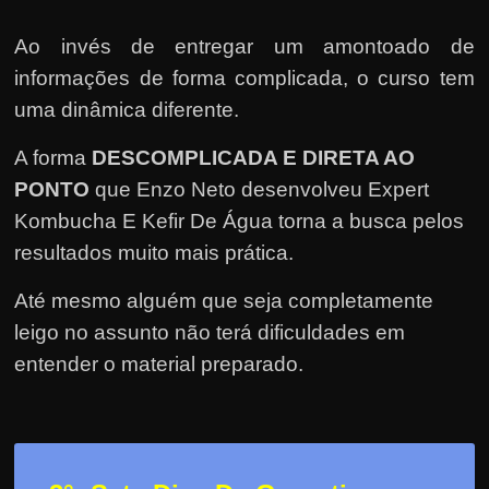
e
r
Ao invés de entregar um amontoado de
n
informações de forma complicada, o curso tem
e
uma dinâmica diferente.
t
?
A forma
DESCOMPLICADA E DIRETA AO
M
PONTO
que Enzo Neto desenvolveu Expert
a
Kombucha E Kefir De Água torna a busca pelos
s
resultados muito mais prática.
c
Até mesmo alguém que seja completamente
o
leigo no assunto não terá dificuldades em
m
entender o material preparado.
o
?
🤔