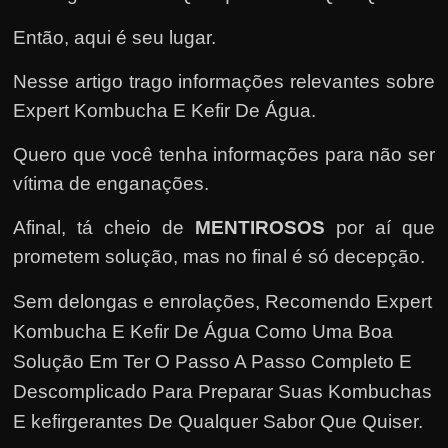
e
n
Então, aqui é seu lugar.
s
Nesse artigo trago informações relevantes sobre
a
Expert Kombucha E Kefir De Água.
n
d
Quero que você tenha informações para não ser
o
vítima de enganações.
e
m
Afinal, tá cheio de
MENTIROSOS
por aí que
c
prometem solução, mas no final é só decepção.
o
Sem delongas e enrolações,
Recomendo Expert
m
Kombucha E Kefir De Água Como Uma Boa
o
Solução Em Ter O Passo A Passo Completo E
g
Descomplicado Para Preparar Suas Kombuchas
a
E kefirgerantes De Qualquer Sabor Que Quiser
.
n