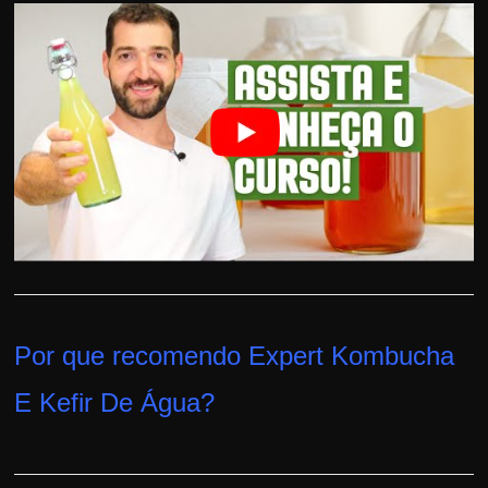
h
a
r
u
m
d
i
n
h
e
i
r
Por que recomendo Expert Kombucha
o
e
E Kefir De Água
?
x
t