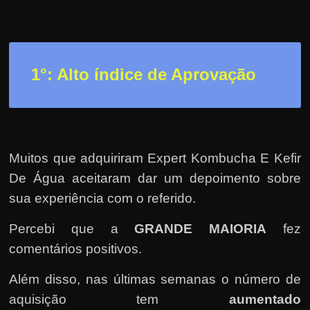
r
a
?
J
1°: Alto índice de Aprovação
á
p
e
n
s
Muitos que adquiriram Expert Kombucha E Kefir
o
De Água aceitaram dar um depoimento sobre
u
sua experiência com o referido.
e
Percebi que a
GRANDE MAIORIA
fez
m
comentários positivos.
g
a
Além disso, nas últimas semanas o número de
n
aquisição tem
aumentado