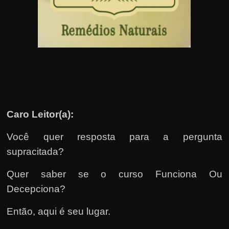
u
e
l
e
c
h
e
f
Caro Leitor(a):
e
c
Você quer resposta para a pergunta
h
supracitada?
a
t
Quer saber se o curso Funciona Ou
o
Decepciona?
?
Então, aqui é seu lugar.
P