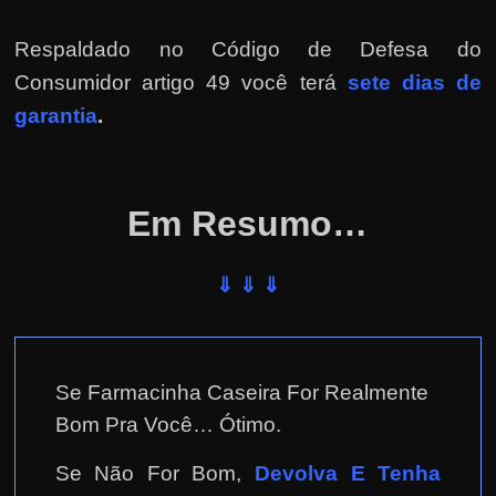
e
r
Respaldado no
Código de Defesa do
n
Consumidor artigo 49 você terá
sete dias de
e
garantia
.
t
?
M
Em Resumo…
a
s
c
⇓ ⇓ ⇓
o
m
o
Se Farmacinha Caseira For Realmente
?
Bom Pra Você… Ótimo.
🤔
Se Não For Bom,
Devolva E Tenha