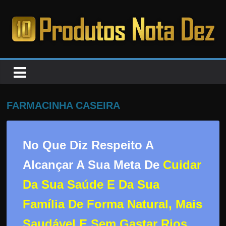
Pular
para
o
PRODUTOS
conteúdo
NOTA
DEZ
FARMACINHA CASEIRA
C
a
No Que Diz Respeito A
n
Alcançar A Sua Meta De
Cuidar
s
Da Sua Saúde E Da Sua
a
d
Família De Forma Natural, Mais
o
Saudável E Sem Gastar Rios