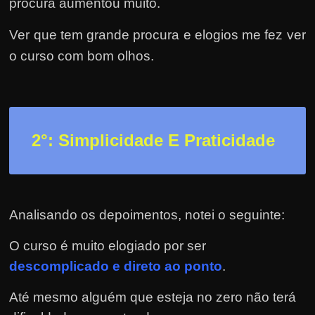
r
procura aumentou muito.
a
Ver que tem grande procura e elogios me fez ver
?
o curso com bom olhos.
J
á
p
e
2
°: Simplicidade E Praticidade
n
s
o
u
Analisando os depoimentos, notei o seguinte:
e
m
O curso é muito elogiado por ser
g
descomplicado e direto ao ponto
.
a
n
Até mesmo alguém que esteja no zero não terá