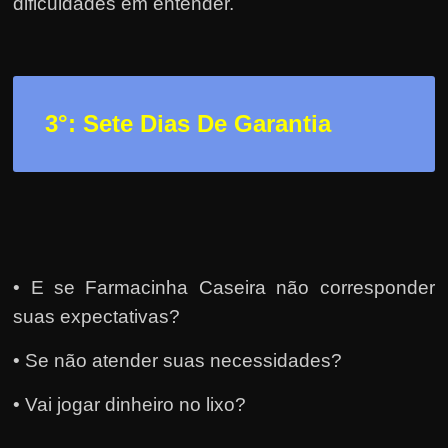
h
dificuldades em entender.
a
r
d
i
3
°: Sete Dias De Garantia
n
h
e
i
r
o
• E se Farmacinha Caseira não corresponder
n
suas expectativas?
a
• Se não atender suas necessidades?
i
n
• Vai jogar dinheiro no lixo?
t