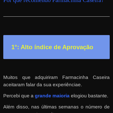
h
a
r
u
m
d
i
1°: Alto índice de Aprovação
n
h
e
i
Muitos que adquiriram Farmacinha Caseira
r
aceitaram falar da sua experiênciae.
o
e
Percebi que a
grande maioria
elogiou bastante.
x
t
Além disso, nas últimas semanas o número de