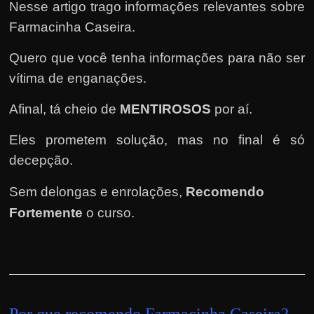
e
Nesse artigo trago informações relevantes sobre
n
Farmacinha Caseira.
s
Quero que você tenha informações para não ser
a
vítima de enganações.
n
d
Afinal, tá cheio de
MENTIROSOS
por aí.
o
e
Eles prometem solução, mas no final é só
m
decepção.
c
Sem delongas e enrolações,
Recomendo
o
Fortemente
o curso
.
m
o
g
a
n
Por que recomendo Farmacinha Caseira
?