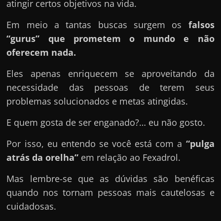
e
atingir certos objetivos na vida.
n
Em meio a tantas buscas surgem os
falsos
s
“gurus” que prometem o mundo e não
a
oferecem nada.
n
d
Eles apenas enriquecem se aproveitando da
o
necessidade das pessoas de terem seus
e
problemas solucionados e metas atingidas.
m
E quem gosta de ser enganado?… eu não gosto.
c
o
Por isso, eu entendo se você está com a
“pulga
m
atrás da orelha”
em relação ao Fexadrol.
o
Mas lembre-se que as dúvidas são benéficas
g
quando nos tornam pessoas mais cautelosas e
a
cuidadosas.
n