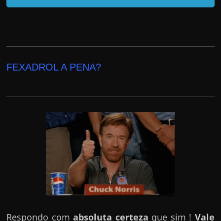
e
r
n
e
t
FEXADROL A PENA?
?
M
a
s
c
o
m
o
?
🤔
Respondo com
absoluta certeza
que sim !
Vale