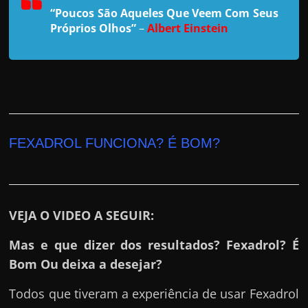
r
“Poucos São Aqueles Que Veem Com Seus
a
Próprios Olhos”
–
Albert Einstein
?
J
á
p
e
n
FEXADROL FUNCIONA? É BOM?
s
o
u
e
VEJA O VIDEO A SEGUIR:
m
Mas e que dizer dos resultados? Fexadrol? É
g
Bom Ou deixa a desejar?
a
n
Todos que tiveram a experiência de usar Fexadrol