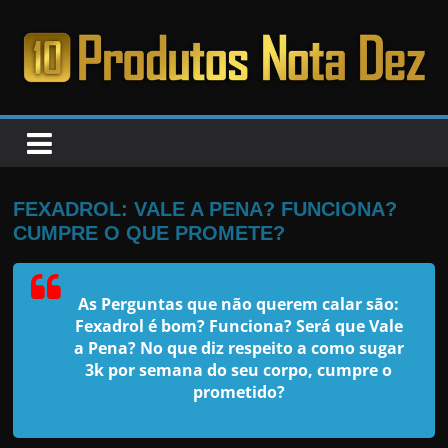
Pular
para
o
PRODUTOS
conteúdo
NOTA
DEZ
FEXADROL: VALE A PENA? FUNCIONA?
CUMPRE O QUE PROMETE?
C
a
As Perguntas que não querem calar são:
n
Fexadrol é bom? Funciona? Será que Vale
s
a Pena? No que diz respeito a como sugar
a
3k por semana do seu corpo, cumpre o
prometido?
d
o