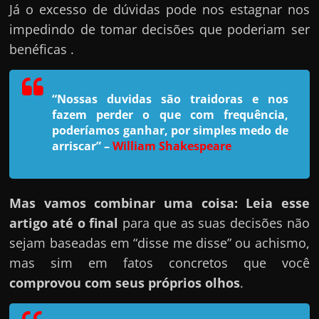
h
Já o excesso de dúvidas pode nos estagnar nos
a
impedindo de tomar decisões que poderiam ser
r
benéficas .
u
m
“Nossas duvidas são traidoras e nos
d
fazem perder o que com frequência,
i
poderíamos ganhar, por simples medo de
n
arriscar”
–
William Shakespeare
h
e
i
Mas vamos combinar uma coisa: Leia esse
r
artigo até o final
para que as suas decisões não
o
sejam baseadas em “disse me disse” ou achismo,
e
mas sim em fatos concretos que você
x
comprovou com seus próprios olhos
.
t