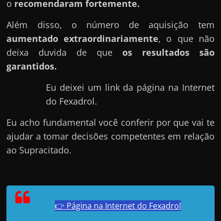
h
o
recomendaram fortemente.
a
Além disso, o número de aquisição tem
r
aumentado extraordinariamente
, o que não
d
deixa duvida de que
os resultados são
i
garantidos.
n
h
Eu deixei um link da página na Internet
e
do Fexadrol.
i
Eu acho fundamental você conferir por que vai te
r
ajudar a tomar decisões competentes em relação
o
ao Supracitado.
n
a
i
n
👉 Página na Internet do Fexadrol
t