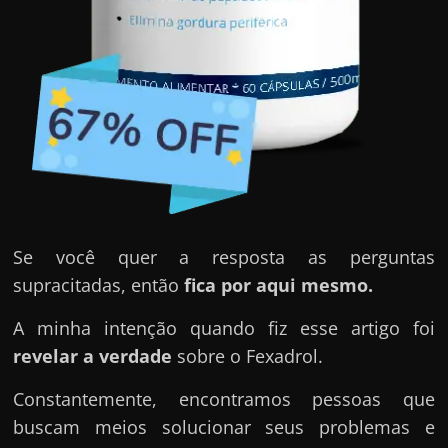
u
e
l
e
c
h
e
f
e
c
Se você quer a resposta as perguntas
h
supracitadas, então
fica por aqui mesmo.
a
A minha intenção quando fiz esse artigo foi
t
revelar a verdade
sobre o Fexadrol.
o
?
Constantemente, encontramos pessoas que
P
buscam meios solucionar seus problemas e