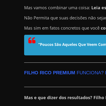
n
Mas vamos combinar uma coisa:
Leia es
s
Não Permita que suas decisões não seja
a
n
Mas sim em fatos concretos que você
co
d
o
“Poucos São Aqueles Que Veem Com
e
m
c
o
m
FILHO RICO PREMIUM
FUNCIONA? 
o
g
a
Mas e que dizer dos resultados? Filho
n
h