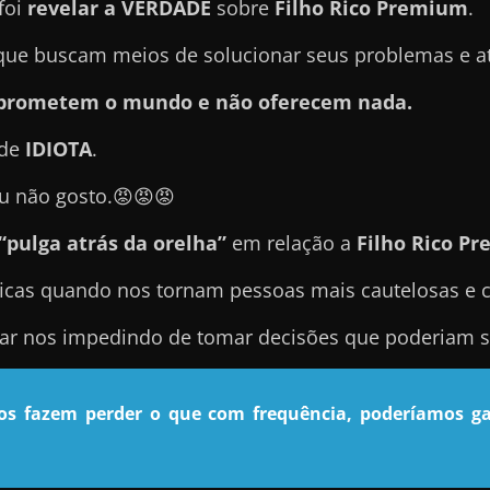
foi
revelar a VERDADE
sobre
Filho Rico Premium
.
e buscam meios de solucionar seus problemas e atin
e prometem o mundo e não oferecem nada.
 de
IDIOTA
.
u não gosto.😡😡😡
“pulga atrás da orelha”
em relação a
Filho Rico P
icas quando nos tornam pessoas mais cautelosas e 
nar nos impedindo de tomar decisões que poderiam se
nos fazem perder o que com frequência, poderíamos ga