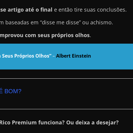
se artigo até o final
e então tire suas conclusões.
m baseadas em “disse me disse” ou achismo.
mprovou com seus próprios olhos
.
 Seus Próprios Olhos”
–
Albert Einstein
É BOM?
 Rico Premium funciona? Ou deixa a desejar?