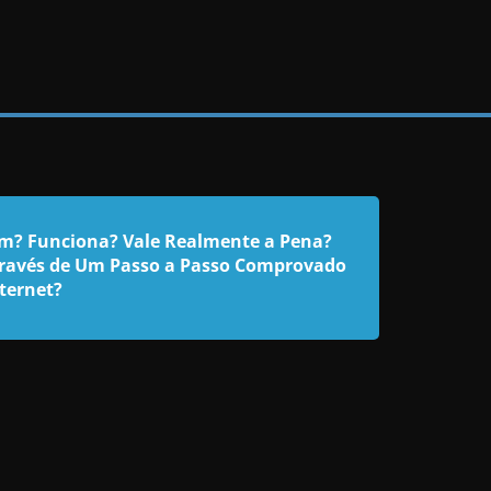
m? Funciona? Vale Realmente a Pena?
 Através de Um Passo a Passo Comprovado
ternet?