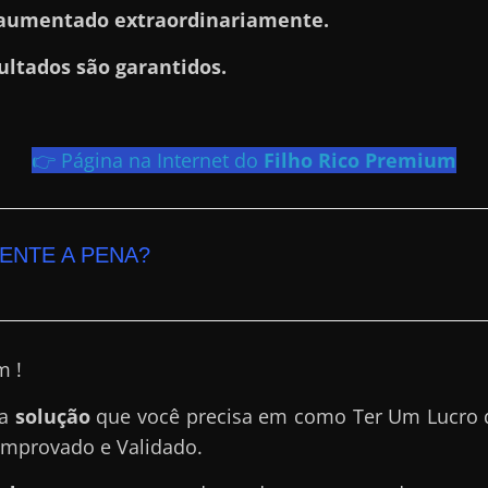
aumentado extraordinariamente.
ultados são garantidos.
👉 Página na Internet do
Filho Rico Premium
ENTE A PENA?
m !
 a
solução
que você precisa em como Ter Um Lucro de
omprovado e Validado.