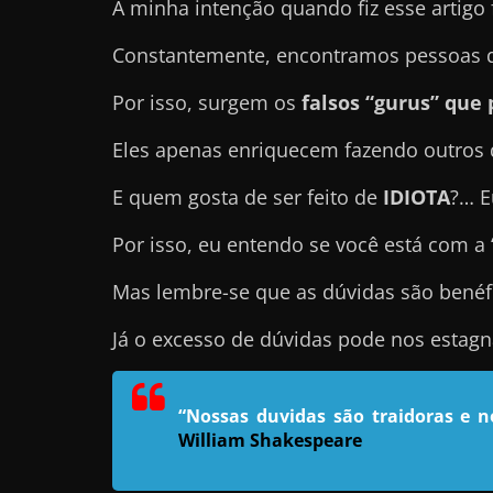
A minha intenção quando fiz esse artigo 
e
Constantemente, encontramos pessoas qu
l
e
Por isso, surgem os
falsos “gurus” qu
c
Eles apenas enriquecem fazendo outros
h
e
E quem gosta de ser feito de
IDIOTA
?… E
f
e
Por isso, eu entendo se você está com a
c
Mas lembre-se que as dúvidas são benéf
h
a
Já o excesso de dúvidas pode nos estag
t
o
“Nossas duvidas são traidoras e 
?
William Shakespeare
P
e