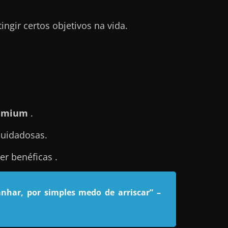
gir certos objetivos na vida.
remium
.
cuidadosas.
r benéficas .
nhar, por simples medo de arriscar”
–