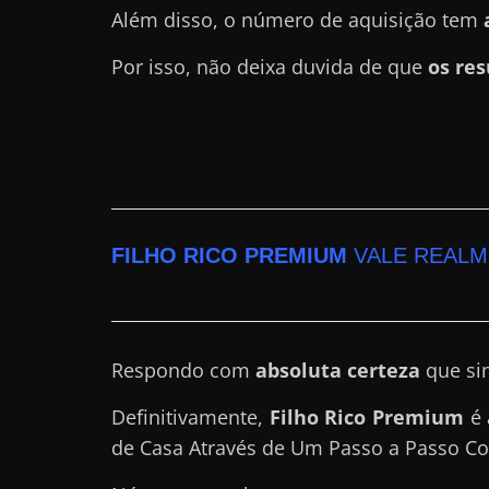
Além disso, o número de aquisição tem
r
n
Por isso, não deixa duvida de que
os res
e
t
?
M
a
s
FILHO RICO PREMIUM
VALE REALM
c
o
m
o
Respondo com
absoluta certeza
que si
?
Definitivamente,
Filho Rico Premium
é
🤔
de Casa Através de Um Passo a Passo C