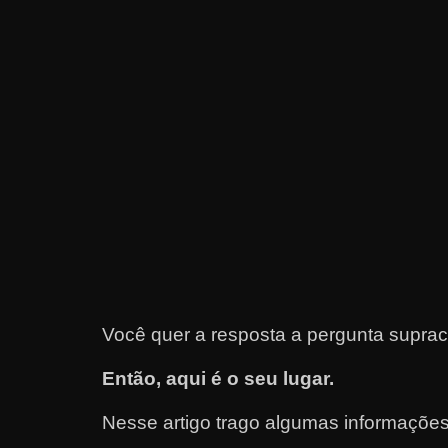
e
t
r
a
b
a
l
h
a
r
c
o
Você quer a resposta a pergunta suprac
m
Então, aqui é o seu lugar.
a
q
Nesse artigo trago algumas informações
u