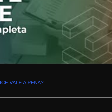
ICE
VALE A PENA
?