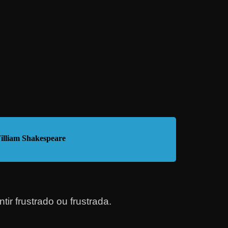
illiam Shakespeare
tir frustrado ou frus
trada
.