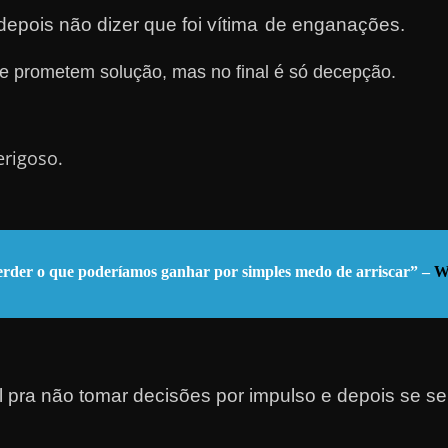
epois não dizer que foi ví
tima
de
enganações.
e prometem solução, mas no final é só decepção.
erigoso.
 perder o que poderíamos ganhar por simples medo de arriscar” –
W
al pra não tomar decisões por impulso e depois se sen