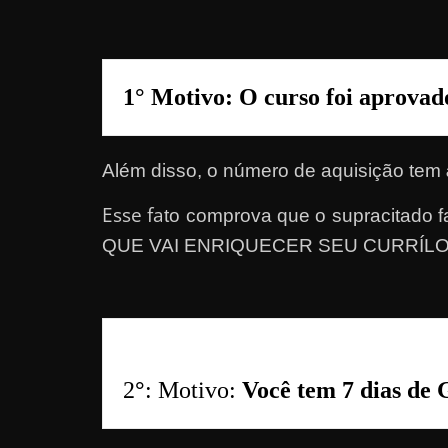
a
?
J
1° Motivo: O 
curso foi aprova
á
p
e
Além disso, o número de aquisição tem
n
Esse fa
to comprova que o supracitad
s
QUE VAI ENRIQUECER SEU CURRÍL
o
u
e
m
g
a
2
°
: Motivo: 
Você tem 7 dias de 
n
h