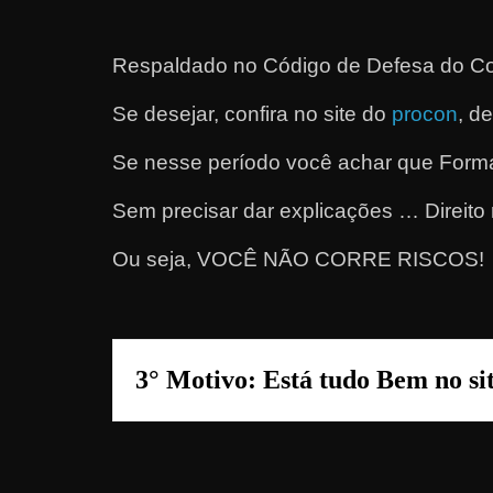
a
r
Respaldado no
Código de Defesa do Co
d
Se desejar, confira no site do
procon
, d
i
n
Se nesse período você achar que Forma
h
e
Sem precisar dar explicações … Direito 
i
Ou seja, VOCÊ NÃO CORRE RISCOS!
r
o
n
a
3° Motivo: Está tudo Bem no s
i
n
t
e