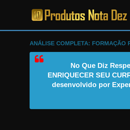
Pular
para
o
PRODUTOS
conteúdo
NOTA
ANÁLISE COMPLETA: FORMAÇÃO 
DEZ
No Que Diz Resp
C
ENRIQUECER SEU CURRÍ
a
desenvolvido por Exper
n
s
a
d
o
d