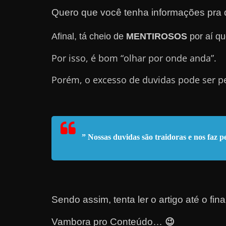
e
Quero que você tenha informações pra d
l
Afinal, tá cheio de
MENTIROSOS
por aí qu
e
c
Por isso, é bom “olhar por onde anda”.
h
Porém, o excesso de duvidas pode ser p
e
f
e
c
” Nossas duvidas são traidoras e nos faz
h
a
t
o
?
Sendo assim, tenta ler o artigo até o fin
P
😉
Vambora pro Conteúdo…
e