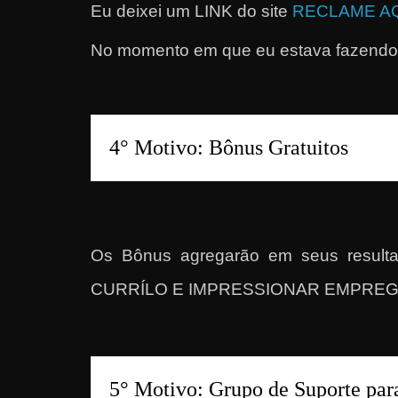
Eu deixei um LINK do site
RECLAME A
r
n
No momento em que eu estava fazendo 
e
t
?
M
a
s
c
o
Os Bônus agregarão em seus res
m
CURRÍLO E IMPRESSIONAR EMPRE
o
?
🤔
5° Motivo: Grupo de Suporte para