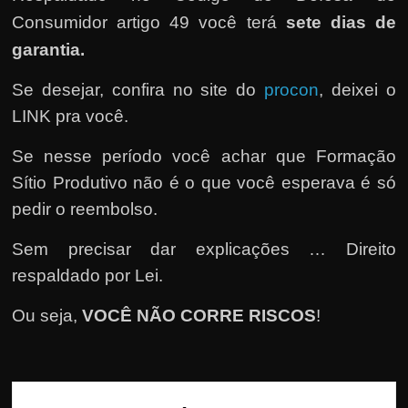
e
Consumidor artigo 49 você terá
sete dias de
r
garantia.
n
e
Se desejar, confira no site do
procon
, deixei o
t
LINK pra você.
?
M
Se nesse período você achar que Formação
a
Sítio Produtivo não é o que você esperava é só
s
pedir o reembolso.
c
Sem precisar dar explicações … Direito
o
respaldado por Lei.
m
o
Ou seja,
VOCÊ NÃO CORRE RISCOS
!
?
🤔