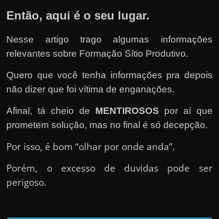
e
Então, aqui é o seu lugar.
n
s
Nesse artigo trago algumas informações
a
relevantes sobre Formação Sítio Produtivo.
n
d
Quero que você tenha informações pra depois
o
não dizer que foi vítima de enganações.
e
m
Afinal, tá cheio de
MENTIROSOS
por aí que
c
prometem solução, mas no final é só decepção.
o
Por isso, é bom “olhar por onde anda”.
m
o
Porém, o excesso de duvidas pode ser
g
perigoso.
a
n