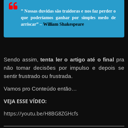
h
a
” Nossas duvidas são traidoras e nos faz perder o
r
que poderíamos ganhar por sim
ples medo de
u
arriscar” –
William Shakespeare
m
d
i
n
Sendo assim,
tenta ler o artigo até o final
pra
h
não tomar decisões por impulso e depois se
e
sentir frustrado ou frus
trada
.
i
r
Vamos pro Conteúdo então…
o
VEJA ESSE VÍDEO:
e
x
https://youtu.be/H8BG8ZGHcfs
t