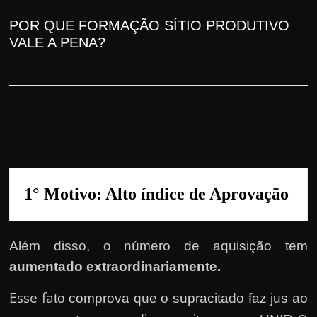
r
a
POR QUE FORMAÇÃO SÍTIO PRODUTIVO
?
VALE A PENA
?
J
á
p
e
n
s
o
1° Motivo: Alto índice de Aprovação
u
e
m
Além disso, o número de aquisição tem
g
aumentado extraordinariamente.
a
Esse fa
n
to comprova que o supracitado faz jus ao