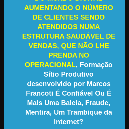
d
AUMENTANDO O NÚMERO
e
DE CLIENTES SENDO
t
r
ATENDIDOS NUMA
a
ESTRUTURA SAUDÁVEL DE
b
VENDAS, QUE NÃO LHE
a
PRENDA NO
l
OPERACIONAL
, Formação
h
a
Sítio Produtivo
r
desenvolvido por Marcos
c
Francoti É Confiável Ou É
o
Mais Uma Balela, Fraude,
m
Mentira, Um Trambique da
a
Internet?
q