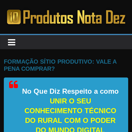
Pular
para
o
PRODUTOS
conteúdo
NOTA
DEZ
FORMAÇÃO SÍTIO PRODUTIVO: VALE A
PENA COMPRAR?
C
a
No Que Diz Respeito a como
n
s
UNIR O SEU
a
CONHECIMENTO TÉCNICO
d
DO RURAL COM O PODER
o
DO MUNDO DIGITAL