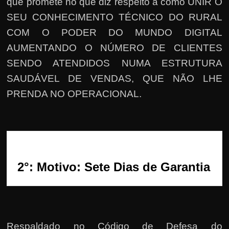
h
que promete no que diz respeito a como UNIR O
a
SEU CONHECIMENTO TÉCNICO DO RURAL
r
COM O PODER DO MUNDO DIGITAL
d
AUMENTANDO O NÚMERO DE CLIENTES
i
SENDO ATENDIDOS NUMA ESTRUTURA
n
SAUDÁVEL DE VENDAS, QUE NÃO LHE
h
PRENDA NO OPERACIONAL.
e
i
r
o
n
2°: Motivo: Sete Dias de Garantia
a
i
n
t
Respaldado no
Código de Defesa do