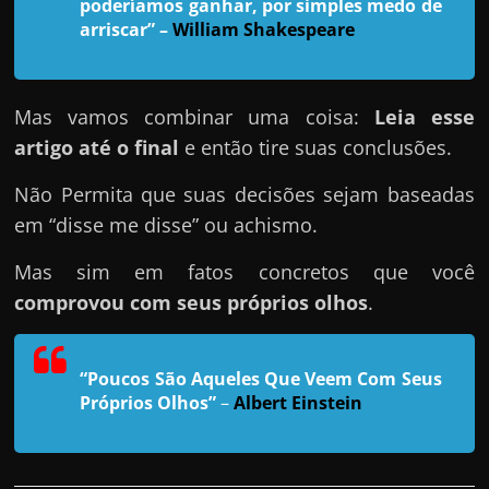
h
poderíamos ganhar, por simples medo de
arriscar”
–
William Shakespeare
a
r
u
Mas vamos combinar uma coisa:
Leia esse
m
artigo até o final
e então tire suas conclusões.
d
i
Não Permita que suas decisões sejam baseadas
n
em “disse me disse” ou achismo.
h
Mas sim em fatos concretos que você
e
comprovou com seus próprios olhos
.
i
r
o
“Poucos São Aqueles Que Veem Com Seus
e
Próprios Olhos”
–
Albert Einstein
x
t