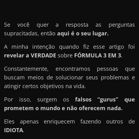
u
e
l
Se você quer a resposta as perguntas
e
supracitadas, então
aqui é o seu lugar.
c
h
A minha intenção quando fiz esse artigo foi
e
revelar a VERDADE
sobre
FÓRMULA 3 EM 3
.
f
Constantemente, encontramos pessoas que
e
buscam meios de solucionar seus problemas e
c
atingir certos objetivos na vida.
h
a
Por isso, surgem os
falsos “gurus” que
t
prometem o mundo e não oferecem nada.
o
Eles apenas enriquecem fazendo outros de
?
IDIOTA
.
P