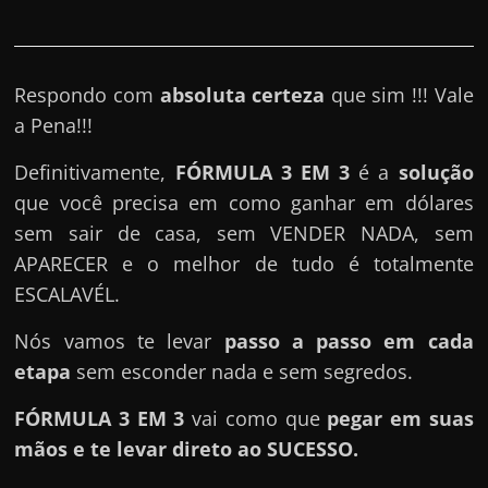
e
r
n
Respondo com
absoluta certeza
que sim !!! Vale
e
a Pena!!!
t
?
Definitivamente,
FÓRMULA 3 EM 3
é a
solução
M
que você precisa em como ganhar em dólares
a
sem sair de casa, sem VENDER NADA, sem
s
APARECER e o melhor de tudo é totalmente
c
ESCALAVÉL.
o
m
Nós vamos te levar
passo a passo em cada
o
etapa
sem esconder nada e sem segredos.
?
FÓRMULA 3 EM 3
vai como que
pegar em suas
🤔
mãos e te levar direto ao SUCESSO.