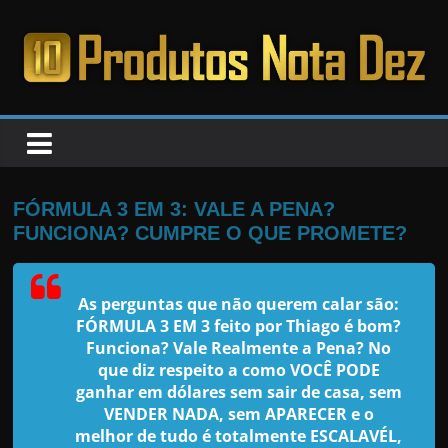
Pular
para
o
PRODUTOS
conteúdo
NOTA
DEZ
FÓRMULA 3 EM 3: VALE A PENA?
FUNCIONA? CUMPRE O QUE PROMETE?
C
a
As perguntas que não querem calar são:
n
FÓRMULA 3 EM 3 feito por Thiago
é bom?
s
Funciona? Vale Realmente a Pena? No
a
que diz respeito a como VOCÊ PODE
ganhar em dólares sem sair de casa, sem
d
VENDER NADA, sem APARECER e o
o
melhor de tudo é totalmente ESCALAVÉL,