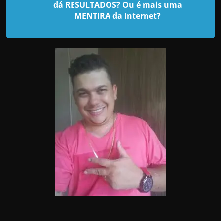
d
dá RESULTADOS? Ou é mais uma
e
MENTIRA da Internet?
t
r
a
b
a
l
h
a
r
c
o
m
a
q