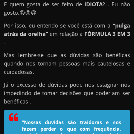
e
E quem gosta de ser feito de
IDIOTA
?… Eu não
n
gosto.😡😡😡
s
Por isso, eu entendo se você está com a
“pulga
a
atrás da orelha”
em relação a
FÓRMULA 3 EM 3
n
.
d
o
Mas lembre-se que as dúvidas são benéficas
e
quando nos tornam pessoas mais cautelosas e
m
cuidadosas.
c
o
Já o excesso de dúvidas pode nos estagnar nos
m
impedindo de tomar decisões que poderiam ser
o
benéficas .
g
a
“Nossas duvidas são traidoras e nos
n
fazem perder o que com frequência,