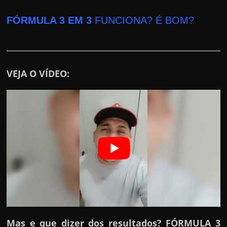
r
a
FÓRMULA 3 EM 3
FUNCIONA? É BOM?
?
J
á
p
VEJA O VÍDEO:
e
n
s
o
u
e
m
g
a
n
Mas e que dizer dos resultados? FÓRMULA 3