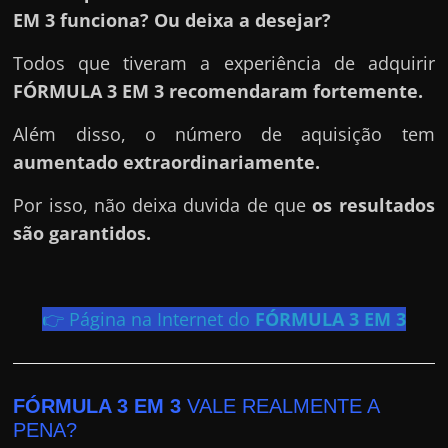
h
EM 3 funciona? Ou deixa a desejar?
a
r
Todos que tiveram a experiência de adquirir
d
FÓRMULA 3 EM 3
recomendaram fortemente.
i
Além disso, o número de aquisição tem
n
aumentado extraordinariamente.
h
e
Por isso, não deixa duvida de que
os resultados
i
são garantidos.
r
o
n
👉 Página na Internet do
FÓRMULA 3 EM 3
a
i
n
FÓRMULA 3 EM 3
VALE REALMENTE A
t
PENA?