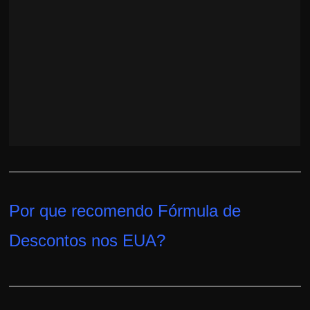
r
a
?
J
á
p
e
n
s
o
u
Por que recomendo Fórmula de
e
m
Descontos nos EUA
?
g
a
n