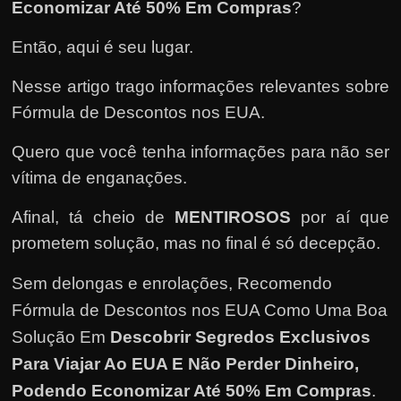
e
Economizar Até 50% Em Compras
?
n
Então, aqui é seu lugar.
s
a
Nesse artigo trago informações relevantes sobre
n
Fórmula de Descontos nos EUA.
d
Quero que você tenha informações para não ser
o
e
vítima de enganações.
m
Afinal, tá cheio de
MENTIROSOS
por aí que
c
prometem solução, mas no final é só decepção.
o
m
Sem delongas e enrolações,
Recomendo
o
Fórmula de Descontos nos EUA Como Uma Boa
g
Solução Em
Descobrir Segredos Exclusivos
a
Para Viajar Ao EUA E Não Perder Dinheiro,
n
Podendo Economizar Até 50% Em Compras
.