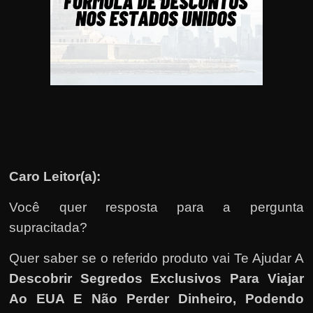
u
e
l
e
c
h
e
f
e
Caro Leitor(a):
c
h
Você quer resposta para a pergunta
a
supracitada?
t
o
Quer saber se o referido produto vai Te Ajudar A
?
Descobrir Segredos Exclusivos Para Viajar
P
Ao EUA E Não Perder Dinheiro, Podendo