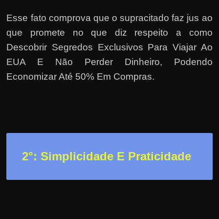
e
r
Esse fato comprova que o supracitado faz jus ao
n
que promete no que diz respeito a como
e
Descobrir Segredos Exclusivos Para Viajar Ao
t
EUA E Não Perder Dinheiro, Podendo
?
Economizar Até 50% Em Compras.
M
a
s
c
o
m
2
°: Simplicidade E Praticidade
o
?
🤔