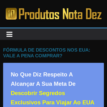
Pular
para
o
PRODUTOS
conteúdo
NOTA
DEZ
FÓRMULA DE DESCONTOS NOS EUA:
VALE A PENA COMPRAR?
C
a
No Que Diz Respeito A
n
s
Alcançar A Sua Meta De
a
Descobrir Segredos
d
o
Exclusivos Para Viajar Ao EUA