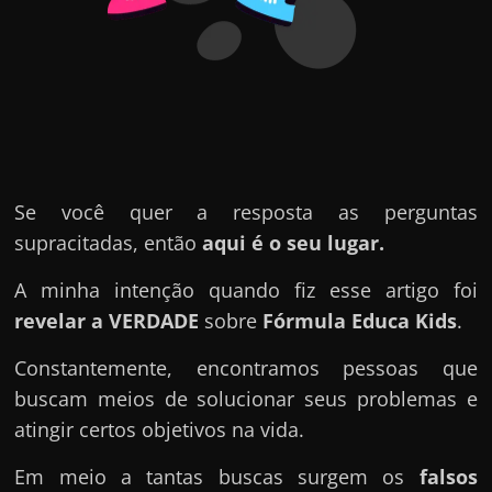
u
e
l
e
c
h
e
Se você quer a resposta as perguntas
f
supracitadas, então
aqui é o seu lugar.
e
c
A minha intenção quando fiz esse artigo foi
h
revelar a VERDADE
sobre
Fórmula Educa Kids
.
a
Constantemente, encontramos pessoas que
t
buscam meios de solucionar seus problemas e
o
atingir certos objetivos na vida.
?
P
Em meio a tantas buscas surgem os
falsos