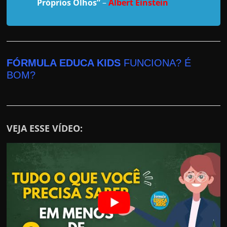
r
Próprios Olhos”
–
Albert Einstein
a
?
J
á
FÓRMULA EDUCA KIDS
FUNCIONA? É
p
BOM?
e
n
s
VEJA ESSE VÍDEO:
o
u
e
m
g
a
n