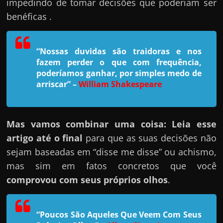
h
impedindo de tomar decisões que poderiam ser
a
benéficas .
r
u
“Nossas duvidas são traidoras e nos
m
fazem perder o que com frequência,
d
poderíamos ganhar, por simples medo de
arriscar”
–
William Shakespeare
i
n
h
Mas vamos combinar uma coisa: Leia esse
e
artigo até o final
para que as suas decisões não
i
sejam baseadas em “disse me disse” ou achismo,
r
mas sim em fatos concretos que você
o
comprovou com seus próprios olhos
.
e
x
t
“Poucos São Aqueles Que Veem Com Seus