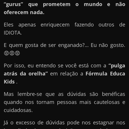
e
“gurus” que prometem o mundo e não
n
oferecem nada.
s
Eles apenas enriquecem fazendo outros de
a
IDIOTA.
n
d
E quem gosta de ser enganado?… Eu não gosto.
o
😡😡😡
e
Por isso, eu entendo se você está com a
“pulga
m
atrás da orelha”
em relação a
Fórmula Educa
c
Kids
.
o
m
Mas lembre-se que as dúvidas são benéficas
o
quando nos tornam pessoas mais cautelosas e
g
cuidadosas.
a
n
Já o excesso de dúvidas pode nos estagnar nos