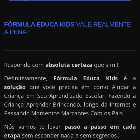
e
r
n
FÓRMULA EDUCA KIDS
VALE REALMENTE
e
A PENA?
t
?
M
a
Respondo com
absoluta certeza
que sim !
s
Definitivamente,
Fórmula Educa Kids
é a
c
solução
que você precisa em como Ajudar a
o
Criança Em Seu Aprendizado Escolar, Fazendo a
m
Criança Aprender Brincando, longe da Internet e
o
Passando Momentos Marcantes Com os Pais.
?
🤔
Nós vamos te levar
passo a passo em cada
etapa
sem esconder nada e sem segredos.