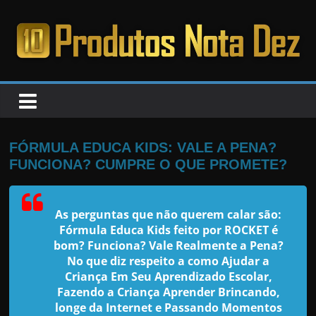
Pular
para
o
PRODUTOS
conteúdo
NOTA
DEZ
FÓRMULA EDUCA KIDS: VALE A PENA?
FUNCIONA? CUMPRE O QUE PROMETE?
C
a
As perguntas que não querem calar são:
n
Fórmula Educa Kids feito por ROCKET
é
s
bom? Funciona? Vale Realmente a Pena?
a
No que diz respeito a como Ajudar a
Criança Em Seu Aprendizado Escolar,
d
Fazendo a Criança Aprender Brincando,
o
longe da Internet e Passando Momentos