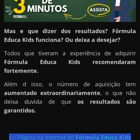
h
a
r
d
Mas e que dizer dos resultados? Fórmula
i
Educa Kids funciona? Ou deixa a desejar?
n
Todos que tiveram a experiência de adquirir
h
Fórmula Educa Kids
recomendaram
e
fortemente.
i
r
Além d isso, o número de aquisição tem
o
aumentado extraordinariamente
, o que não
n
deixa duvida de que
os resultados são
a
garantidos.
i
n
t
👉 Página na Internet do
Fórmula Educa Kids