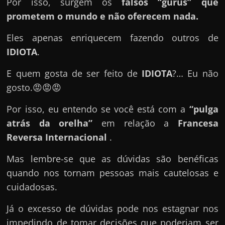
e
Por isso, surgem os
falsos “gurus” que
n
prometem o mundo e não oferecem nada.
s
Eles apenas enriquecem fazendo outros de
a
IDIOTA
.
n
d
E quem gosta de ser feito de
IDIOTA
?… Eu não
o
gosto.😡😡😡
e
Por isso, eu entendo se você está com a
“pulga
m
atrás da orelha”
em relação a
Francesa
c
Reversa Internacional
.
o
m
Mas lembre-se que as dúvidas são benéficas
o
quando nos tornam pessoas mais cautelosas e
g
cuidadosas.
a
Já o excesso de dúvidas pode nos estagnar nos
n
impedindo de tomar decisões que poderiam ser