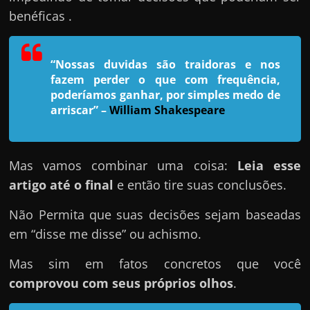
h
benéficas .
a
r
u
“Nossas duvidas são traidoras e nos
m
fazem perder o que com frequência,
poderíamos ganhar, por simples medo de
d
arriscar”
–
William Shakespeare
i
n
h
Mas vamos combinar uma coisa:
Leia esse
e
artigo até o final
e então tire suas conclusões.
i
Não Permita que suas decisões sejam baseadas
r
em “disse me disse” ou achismo.
o
e
Mas sim em fatos concretos que você
x
comprovou com seus próprios olhos
.
t