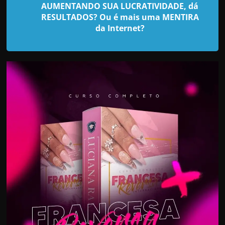
d
AUMENTANDO SUA LUCRATIVIDADE, dá
e
RESULTADOS? Ou é mais uma MENTIRA
da Internet?
t
r
a
b
a
l
h
a
r
c
o
m
a
q