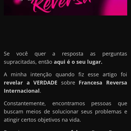
u
e
l
e
c
h
e
Se você quer a resposta as perguntas
f
supracitadas, então
aqui é o seu lugar.
e
A minha intenção quando fiz esse artigo foi
c
revelar a VERDADE
sobre
Francesa Reversa
h
Internacional
.
a
t
Constantemente, encontramos pessoas que
o
buscam meios de solucionar seus problemas e
?
atingir certos objetivos na vida.
P