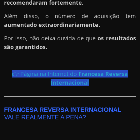
h
recomendaram fortemente.
a
Além disso, o número de aquisição tem
r
aumentado extraordinariamente.
d
i
Por isso, não deixa duvida de que
os resultados
n
são garantidos.
h
e
i
👉 Página na Internet do
Francesa Reversa
r
Internacional
o
n
a
FRANCESA REVERSA INTERNACIONAL
i
VALE REALMENTE A PENA?
n
t