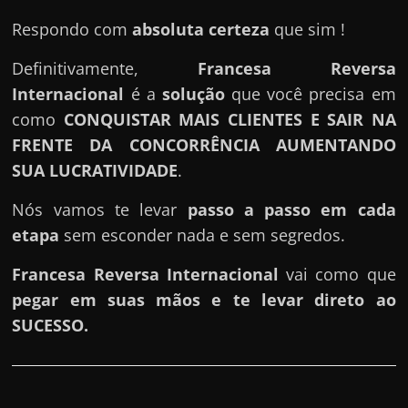
e
r
Respondo com
absoluta certeza
que sim !
n
Definitivamente,
Francesa Reversa
e
Internacional
é a
solução
que você precisa em
t
como
CONQUISTAR MAIS CLIENTES E SAIR NA
?
FRENTE DA CONCORRÊNCIA AUMENTANDO
M
SUA LUCRATIVIDADE
.
a
s
Nós vamos te levar
passo a passo em cada
c
etapa
sem esconder nada e sem segredos.
o
Francesa Reversa Internacional
vai como que
m
pegar em suas mãos e te levar direto ao
o
SUCESSO.
?
🤔