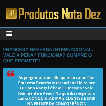
Pular
para
o
PRODUTOS
conteúdo
NOTA
DEZ
FRANCESA REVERSA INTERNACIONAL:
VALE A PENA? FUNCIONA? CUMPRE O
C
QUE PROMETE?
a
n
As perguntas que não querem calar são:
s
Francesa Reversa Internacional feito por
a
Luciana Rangel
é bom? Funciona? Vale
Realmente a Pena? No que diz respeito a
d
como CONQUISTAR MAIS CLIENTES E SAIR
o
NA FRENTE DA CONCORRÊNCIA