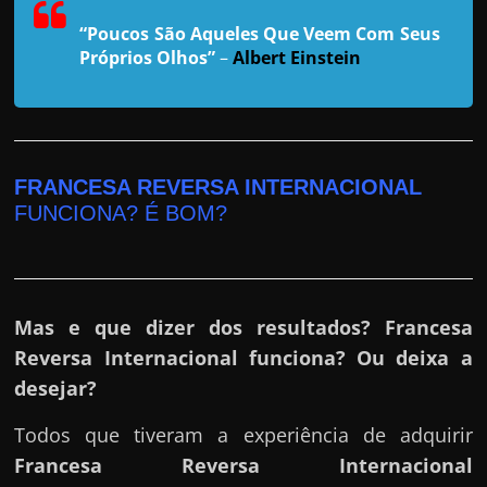
r
a
“Poucos São Aqueles Que Veem Com Seus
Próprios Olhos”
–
Albert Einstein
?
J
á
p
e
FRANCESA REVERSA INTERNACIONAL
FUNCIONA? É BOM?
n
s
o
u
Mas e que dizer dos resultados? Francesa
e
Reversa Internacional funciona? Ou deixa a
m
desejar?
g
a
Todos que tiveram a experiência de adquirir
n
Francesa Reversa Internacional