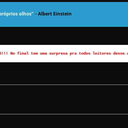
róprios olhos”
–
Albert Einstein
O!!! No final tem uma surpresa pra todos leitores desse 