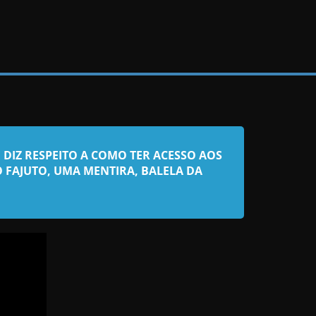
DIZ RESPEITO A COMO TER ACESSO AOS
O FAJUTO, UMA MENTIRA, BALELA DA