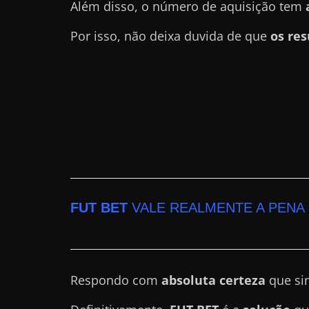
Além disso, o número de aquisição tem
r
Por isso, não deixa duvida de que
os res
n
e
t
?
M
a
s
c
o
FUT BET
VALE REALMENTE A PENA
m
o
?
🤔
Respondo com
absoluta certeza
que sim