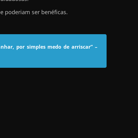
e poderiam ser benéficas.
nhar, por simples medo de arriscar”
–