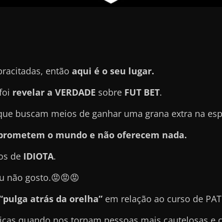
pracitadas, então
aqui é o seu lugar.
foi
revelar a VERDADE
sobre
FUT BET
.
ue buscam meios de ganhar uma grana extra na espo
e prometem o mundo e não oferecem nada.
ros de
IDIOTA
.
u não gosto.😡😡😡
“pulga atrás da orelha”
em relação ao curso de PA
icas quando nos tornam pessoas mais cautelosas e 