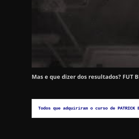
a
r
d
i
n
h
e
i
Mas e que dizer dos resultados? FUT B
r
o
n
a
Todos que adquiriram o curso de PATRICK 
i
n
t
e