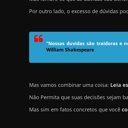
n
Por outro lado, o excesso de dúvidas p
s
a
n
d
“Nossas duvidas são traidoras e 
o
William Shakespeare
e
m
c
o
Mas vamos combinar uma coisa:
Leia es
m
o
Não Permita que suas decisões sejam ba
g
Mas sim em fatos concretos que você
co
a
n
h