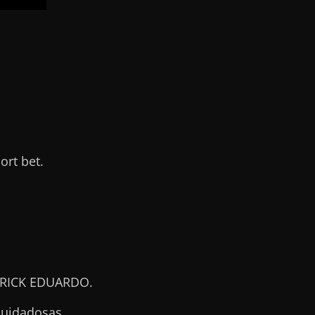
rt bet.
TRICK EDUARDO.
cuidadosas.