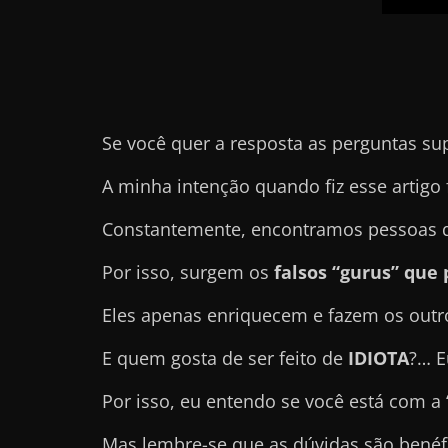
e
l
e
c
h
Se você quer a resposta as perguntas su
e
A minha intenção quando fiz esse artigo 
f
e
Constantemente, encontramos pessoas q
c
Por isso, surgem os
falsos “gurus” qu
h
a
Eles apenas enriquecem e fazem os out
t
E quem gosta de ser feito de
IDIOTA
?… E
o
?
Por isso, eu entendo se você está com a
P
Mas lembre-se que as dúvidas são benéf
e