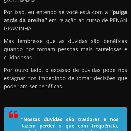
e
n
Por isso, eu entendo se você está com a
“pulga
s
atrás da orelha”
em relação ao curso de RENAN
a
GRAMINHA.
n
Mas lembre-se que as dúvidas são benéficas
d
quando nos tornam pessoas mais cautelosas e
o
cuidadosas.
e
m
Por outro lado, o excesso de dúvidas pode nos
c
estagnar nos impedindo de tomar decisões que
o
poderiam ser benéficas.
m
o
g
a
“Nossas duvidas são traidoras e nos
n
fazem perder o que com frequência,