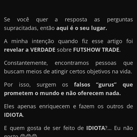
u
e
l
Se você quer a resposta as perguntas
e
supracitadas, então
aqui é o seu lugar.
c
A minha intenção quando fiz esse artigo foi
h
revelar a VERDADE
sobre
FUTSHOW TRADE
.
e
f
Constantemente, encontramos pessoas que
e
buscam meios de atingir certos objetivos na vida.
c
Por isso, surgem os
falsos “gurus” que
h
prometem o mundo e não oferecem nada.
a
t
Eles apenas enriquecem e fazem os outros de
o
IDIOTA
.
?
E quem gosta de ser feito de
IDIOTA
?… Eu não
P
gosto.😡😡😡