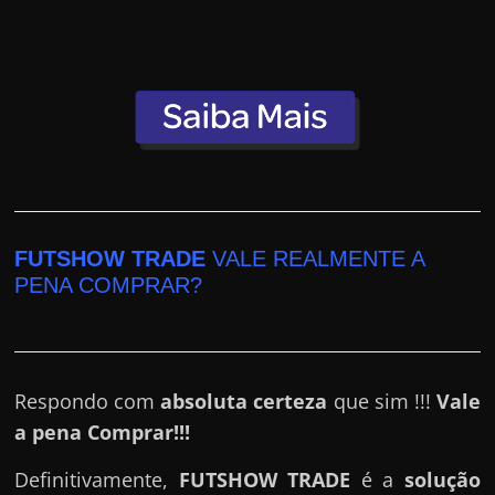
e
r
n
e
t
?
M
a
s
FUTSHOW TRADE
VALE REALMENTE A
c
PENA COMPRAR?
o
m
o
Respondo com
absoluta certeza
que sim !!!
Vale
?
a pena Comprar!!!
🤔
Definitivamente,
FUTSHOW TRADE
é a
solução