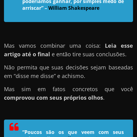
h
poderíamos ganhar, por simples medo de
arriscar”
–
William Shakespeare
a
r
u
m
d
Mas vamos combinar uma coisa:
Leia esse
i
artigo até o final
e então tire suas conclusões.
n
Não permita que suas decisões sejam baseadas
h
em “disse me disse” e achismo.
e
i
Mas sim em fatos concretos que você
r
comprovou com seus próprios olhos
.
o
e
x
t
“Poucos são os que veem com seus