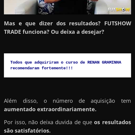
h
a
r
Mas e que dizer dos resultados? FUTSHOW
d
TRADE funciona? Ou deixa a desejar?
i
n
h
e
Todos que adquiriram o curso de RENAN GRAMINHA 
i
recomendaram fortemente!!!
r
o
n
Além disso, o número de aquisição tem
a
aumentado extraordinariamente.
i
n
Por isso, não deixa duvida de que
os resultados
t
são satisfatórios.