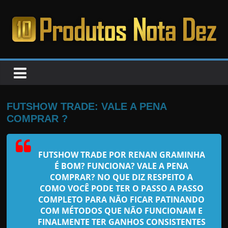
Pular
para
o
PRODUTOS
conteúdo
NOTA
DEZ
FUTSHOW TRADE: VALE A PENA
COMPRAR ?
C
a
FUTSHOW TRADE POR RENAN GRAMINHA
n
É BOM? FUNCIONA? VALE A PENA
s
COMPRAR? NO QUE DIZ RESPEITO A
a
COMO VOCÊ PODE TER O PASSO A PASSO
COMPLETO PARA NÃO FICAR PATINANDO
d
COM MÉTODOS QUE NÃO FUNCIONAM E
o
FINALMENTE TER GANHOS CONSISTENTES