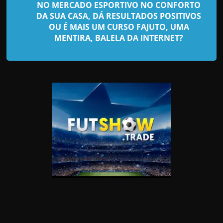
d
NO MERCADO ESPORTIVO NO CONFORTO
e
DA SUA CASA, DÁ RESULTADOS POSITIVOS
OU É MAIS UM CURSO FAJUTO, UMA
t
MENTIRA, BALELA DA INTERNET?
r
a
b
a
l
h
a
r
c
o
m
a
q