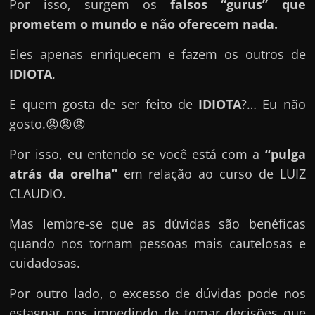
e
Por isso, surgem os
falsos “gurus” que
n
prometem o mundo e não oferecem nada.
s
Eles apenas enriquecem e fazem os outros de
a
IDIOTA
.
n
d
E quem gosta de ser feito de
IDIOTA
?… Eu não
o
gosto.😡😡😡
e
Por isso, eu entendo se você está com a
“pulga
m
atrás da orelha”
em relação ao curso de LUIZ
c
CLAUDIO.
o
m
Mas lembre-se que as dúvidas são benéficas
o
quando nos tornam pessoas mais cautelosas e
g
cuidadosas.
a
Por outro lado, o excesso de dúvidas pode nos
n
estagnar nos impedindo de tomar decisões que