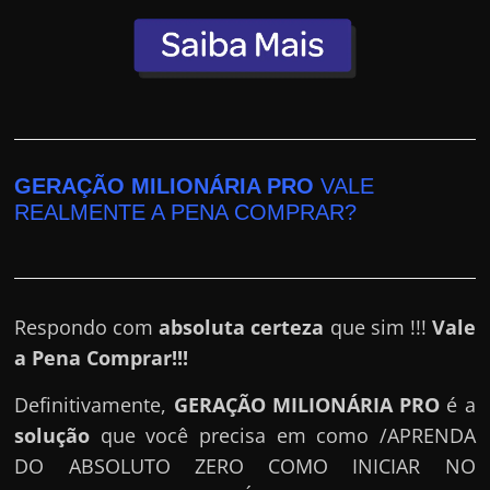
e
r
n
e
t
?
GERAÇÃO MILIONÁRIA PRO
VALE
M
REALMENTE A PENA COMPRAR?
a
s
c
o
Respondo com
absoluta certeza
que sim !!!
Vale
m
a Pena Comprar!!!
o
?
Definitivamente,
GERAÇÃO MILIONÁRIA PRO
é a
🤔
solução
que você precisa em como /APRENDA
DO ABSOLUTO ZERO COMO INICIAR NO