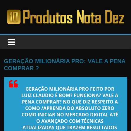
Pular
para
o
PRODUTOS
conteúdo
NOTA
DEZ
GERAÇÃO MILIONÁRIA PRO: VALE A PENA
COMPRAR ?
C
a
GERAÇÃO MILIONÁRIA PRO FEITO POR
n
LUIZ CLAUDIO
É BOM? FUNCIONA? VALE A
s
PENA COMPRAR? NO QUE DIZ RESPEITO A
a
COMO /APRENDA DO ABSOLUTO ZERO
COMO INICIAR NO MERCADO DIGITAL ATÉ
d
O AVANÇADO COM TÉCNICAS
o
ATUALIZADAS QUE TRAZEM RESULTADOS