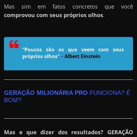
r
Mas sim em fatos concretos que você
a
comprovou com seus próprios olhos
.
?
J
á
p
“Poucos são os que veem com seus
e
próprios olhos”
–
Albert Einstein
n
s
o
u
GERAÇÃO MILIONÁRIA PRO
FUNCIONA? É
e
BOM?
m
g
a
n
Mas e que dizer dos resultados? GERAÇÃO