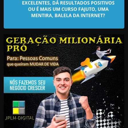
d
EXCELENTES, DÁ RESULTADOS POSITIVOS
e
OU É MAIS UM CURSO FAJUTO, UMA
MENTIRA, BALELA DA INTERNET?
t
r
a
b
a
l
h
a
r
c
o
m
a
q