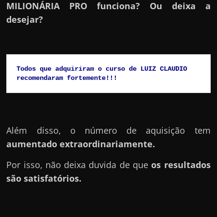
h
MILIONÁRIA PRO funciona? Ou deixa a
a
desejar?
r
d
i
n
Todos que adquiriram o curso de LUIZ CLAUDIO 
recomendaram fortemente!!!
h
e
i
r
Além disso, o número de aquisição tem
o
aumentado extraordinariamente.
n
a
Por isso, não deixa duvida de que
os resultados
i
são satisfatórios.
n
t