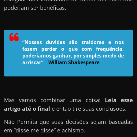
h
poderiam ser benéficas.
a
r
u
m
“Nossas duvidas são traidoras e nos
d
fazem perder o que com frequência,
i
poderíamos ganhar, por simples medo de
n
arriscar”
–
William Shakespeare
h
e
i
r
Mas vamos combinar uma coisa:
Leia esse
o
artigo até o final
e então tire suas conclusões.
e
x
Não Permita que suas decisões sejam baseadas
t
em “disse me disse” e achismo.