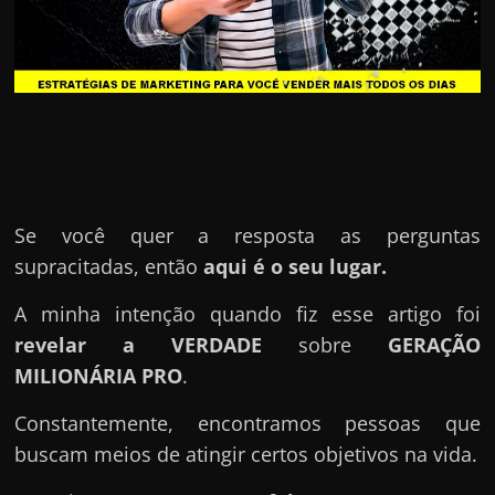
u
e
l
e
c
h
e
f
Se você quer a resposta as perguntas
e
supracitadas, então
aqui é o seu lugar.
c
h
A minha intenção quando fiz esse artigo foi
a
revelar a VERDADE
sobre
GERAÇÃO
t
MILIONÁRIA PRO
.
o
Constantemente, encontramos pessoas que
?
buscam meios de atingir certos objetivos na vida.
P