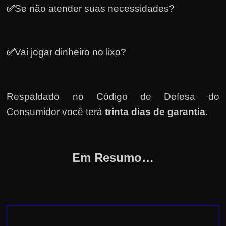
h
✅
Se não atender suas necessidades?
a
r
d
✅
Vai jogar dinheiro no lixo?
i
n
h
Respaldado no
Código de Defesa do
e
Consumidor você terá
trinta dias de garantia.
i
r
o
Em Resumo…
n
a
i
n
t