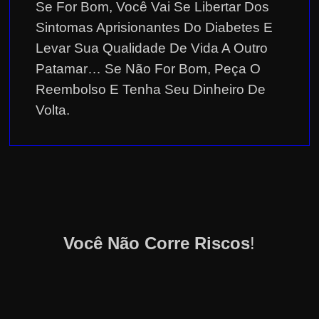
e
Se For Bom, Você Vai Se Libertar Dos
r
Sintomas Aprisionantes Do Diabetes E
n
Levar Sua Qualidade De Vida A Outro
e
Patamar… Se Não For Bom, Peça O
t
Reembolso E Tenha Seu Dinheiro De
?
Volta.
M
a
s
c
o
m
o
Você Não Corre Riscos
!
?
🤔