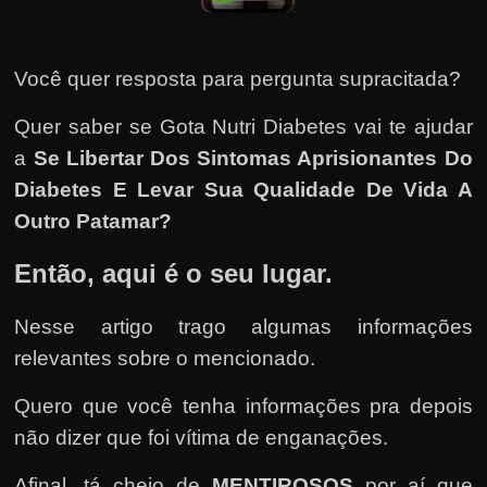
u
e
l
Você quer resposta para pergunta supracitada?
e
c
Quer saber se Gota Nutri Diabetes vai te ajudar
h
a
Se Libertar Dos Sintomas Aprisionantes Do
e
Diabetes E Levar Sua Qualidade De Vida A
f
Outro Patamar?
e
Então, aqui é o seu lugar.
c
h
Nesse artigo trago algumas informações
a
relevantes sobre o mencionado.
t
o
Quero que você tenha informações pra depois
?
não dizer que foi vítima de enganações.
P
Afinal, tá cheio de
MENTIROSOS
por aí que