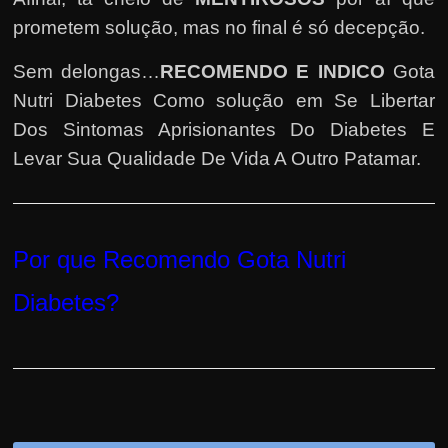
e
prometem solução, mas no final é só decepção.
n
s
Sem delongas…
RECOMENDO E INDICO
Gota
a
Nutri Diabetes Como solução em Se Libertar
n
Dos Sintomas Aprisionantes Do Diabetes E
d
Levar Sua Qualidade De Vida A Outro Patamar.
o
e
m
c
Por que Recomendo Gota Nutri
o
Diabetes
?
m
o
g
a
n