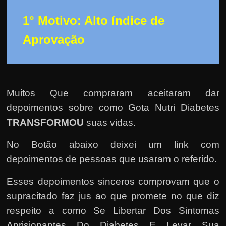
h
a
1° Motivo: Alto índice de
r
Aprovação
u
m
d
i
Muitos Que compraram aceitaram dar
n
depoimentos sobre como Gota Nutri Diabetes
h
TRANSFORMOU
suas vidas.
e
i
No Botão abaixo deixei um link com
r
depoimentos de pessoas que usaram o referido.
o
Esses depoimentos sinceros comprovam que o
e
supracitado faz jus ao que promete no que diz
x
respeito a como Se Libertar Dos Sintomas
t
Aprisionantes Do Diabetes E Levar Sua