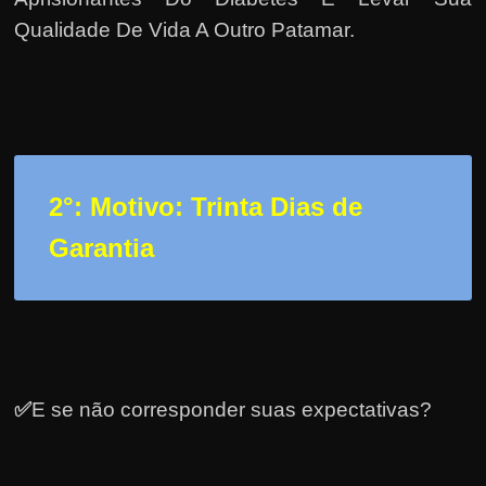
r
Qualidade De Vida A Outro Patamar.
a
?
J
á
p
e
2°: Motivo: Trinta Dias de
n
s
Garantia
o
u
e
m
g
✅
E se não corresponder suas expectativas?
a
n