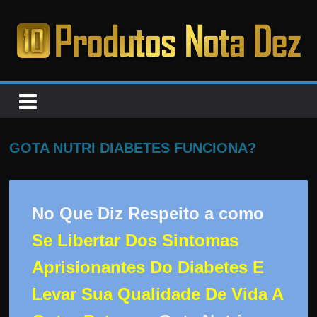
Pular
para
o
PRODUTOS
conteúdo
NOTA
DEZ
GOTA NUTRI DIABETES FUNCIONA?
C
a
No Que Diz Respeito a como
n
Se Libertar Dos Sintomas
s
a
Aprisionantes Do Diabetes E
d
Levar Sua Qualidade De Vida A
o