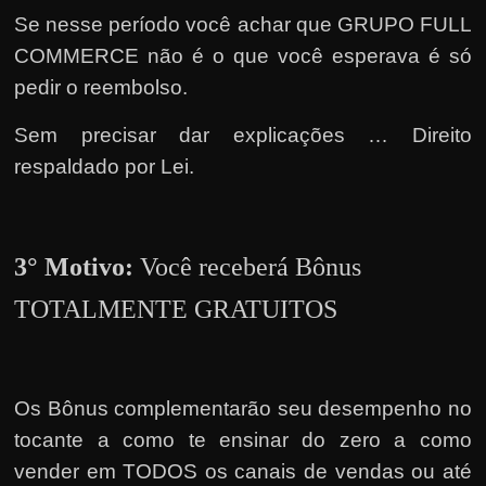
e
Se nesse período você achar que GRUPO FULL
r
COMMERCE não é o que você esperava é só
n
pedir o reembolso.
e
t
Sem precisar dar explicações … Direito
?
respaldado por Lei.
M
a
s
3° Motivo:
Você receberá Bônus
c
o
TOTALMENTE GRATUITOS
m
o
?
Os Bônus complementarão seu desempenho no
🤔
tocante a como te ensinar do zero a como
vender em TODOS os canais de vendas ou até