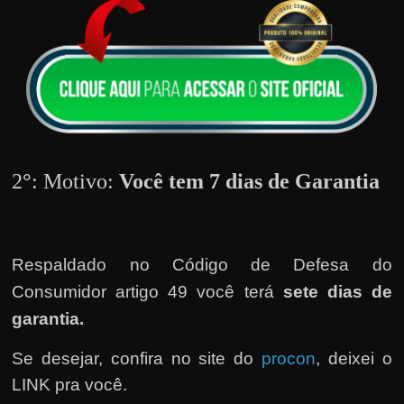
h
a
r
d
i
n
h
e
2
°
: Motivo:
Você tem 7 dias de Garantia
i
r
o
Respaldado no
Código de Defesa do
n
Consumidor artigo 49 você terá
sete dias de
a
garantia.
i
n
Se desejar, confira no site do
procon
, deixei o
t
LINK pra você.