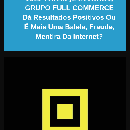
d
GRUPO FULL COMMERCE
e
Dá Resultados Positivos Ou
t
r
É Mais Uma Balela, Fraude,
a
Mentira Da Internet?
b
a
l
h
a
r
c
o
m
a
q