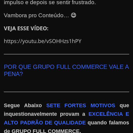
h
impulso e depois se sentir frustrado.
a
😉
Vambora pro Conteúdo…
r
u
VEJA ESSE VÍDEO:
m
https://youtu.be/vSOHHzs1hPY
d
i
n
POR QUE GRUPO FULL COMMERCE
VALE A
h
PENA
?
e
i
r
o
Segue Abaixo
SETE FORTES MOTIVOS
que
e
inquestionavelmente provam a
EXCELÊNCIA E
x
ALTO PADRÃO DE QUALIDADE
quando falamos
t
.
de GRUPO FULL COMMERCE