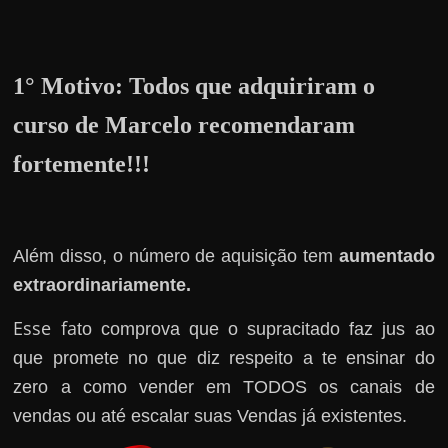
r
a
?
1° Motivo:
Todos que adquiriram o
J
á
curso de Marcelo recomendaram
p
fortemente!!!
e
n
s
o
Além disso, o número de aquisição tem
aumentado
u
extraordinariamente.
e
Esse fa
to comprova que o supracitado faz jus ao
m
que promete no que diz respeito a te ensinar do
g
zero a como vender em TODOS os canais de
a
vendas ou até escalar suas Vendas já existentes.
n