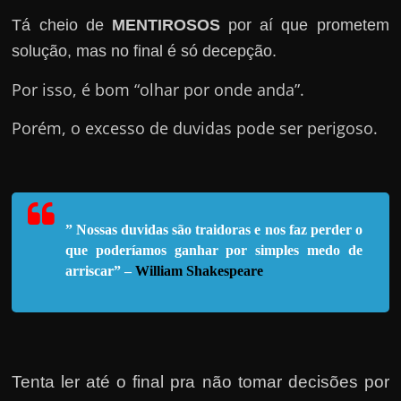
e
Tá cheio de
MENTIROSOS
por aí que prometem
n
s
solução, mas no final é só decepção.
a
Por isso, é bom “olhar por onde anda”.
n
d
Porém, o excesso de duvidas pode ser perigoso.
o
e
m
c
” Nossas duvidas são traidoras e nos faz perder o
o
que poderíamos ganhar por simples medo de
arriscar” –
William Shakespeare
m
o
g
a
n
Tenta ler até o final pra não tomar decisões por