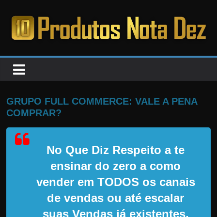
Pular
para
o
PRODUTOS
conteúdo
NOTA
DEZ
GRUPO FULL COMMERCE: VALE A PENA
COMPRAR?
C
a
No Que Diz Respeito a te
n
s
ensinar do zero a como
a
vender em TODOS os canais
d
de vendas ou até escalar
o
suas Vendas já existentes,