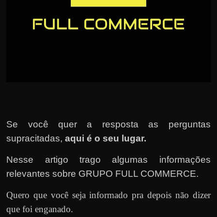
u
e
l
e
c
h
e
f
e
c
Se você quer a resposta as perguntas
h
supracitadas,
aqui é o seu lugar.
a
Nesse artigo trago algumas informações
t
relevantes sobre GRUPO FULL COMMERCE.
o
?
Quero que você seja informado pra depois não dizer
P
que foi enganado.