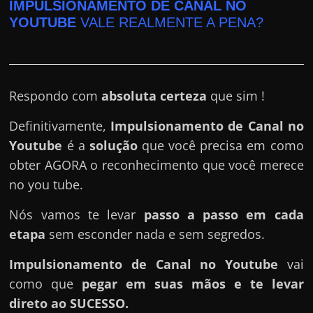
e
IMPULSIONAMENTO DE CANAL NO
r
YOUTUBE
VALE REALMENTE A PENA?
n
e
t
Respondo com
absoluta certeza
que sim !
?
M
Definitivamente,
Impulsionamento de Canal no
a
Youtube
é a
solução
que você precisa em como
s
obter AGORA o reconhecimento que você merece
c
no you tube.
o
Nós vamos te levar
passo a passo em cada
m
etapa
sem esconder nada e sem segredos.
o
?
Impulsionamento de Canal no Youtube
vai
🤔
como que
pegar em suas mãos e te levar
direto ao SUCESSO.