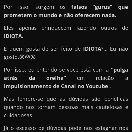
e
Por isso, surgem os
falsos “gurus” que
n
prometem o mundo e não oferecem nada.
s
a
Eles apenas enriquecem fazendo outros de
n
IDIOTA
.
d
E quem gosta de ser feito de
IDIOTA
?… Eu não
o
gosto.😡😡😡
e
m
Por isso, eu entendo se você está com a
“pulga
c
atrás da orelha”
em relação a
o
Impulsionamento de Canal no Youtube
.
m
Mas lembre-se que as dúvidas são benéficas
o
quando nos tornam pessoas mais cautelosas e
g
cuidadosas.
a
n
Já o excesso de dúvidas pode nos estagnar nos