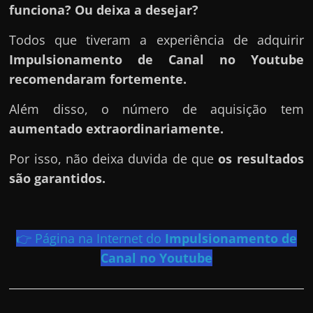
h
funciona? Ou deixa a desejar?
a
Todos que tiveram a experiência de adquirir
r
Impulsionamento de Canal no Youtube
d
recomendaram fortemente.
i
n
Além disso, o número de aquisição tem
h
aumentado extraordinariamente.
e
i
Por isso, não deixa duvida de que
os resultados
r
são garantidos.
o
n
a
👉 Página na Internet do
Impulsionamento de
i
Canal no Youtube
n
t