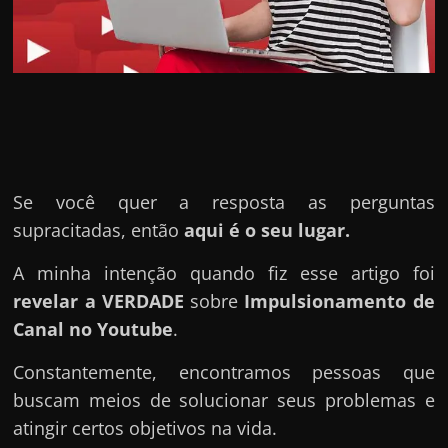
u
e
l
e
c
h
e
f
Se você quer a resposta as perguntas
e
supracitadas, então
aqui é o seu lugar.
c
A minha intenção quando fiz esse artigo foi
h
revelar a VERDADE
sobre
Impulsionamento de
a
Canal no Youtube
.
t
o
Constantemente, encontramos pessoas que
?
buscam meios de solucionar seus problemas e
P
atingir certos objetivos na vida.