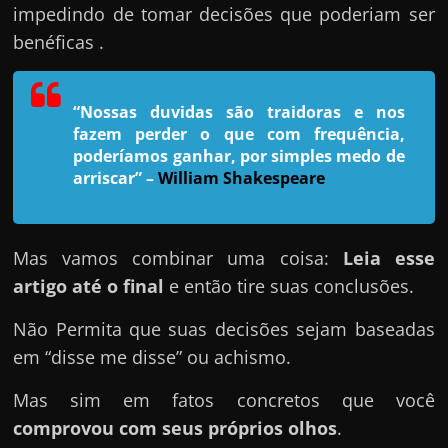
h
impedindo de tomar decisões que poderiam ser
a
benéficas .
r
u
“Nossas duvidas são traidoras e nos
m
fazem perder o que com frequência,
d
poderíamos ganhar, por simples medo de
i
arriscar”
–
William Shakespeare
n
h
e
Mas vamos combinar uma coisa:
Leia esse
i
artigo até o final
e então tire suas conclusões.
r
Não Permita que suas decisões sejam baseadas
o
em “disse me disse” ou achismo.
e
x
Mas sim em fatos concretos que você
t
comprovou com seus próprios olhos
.