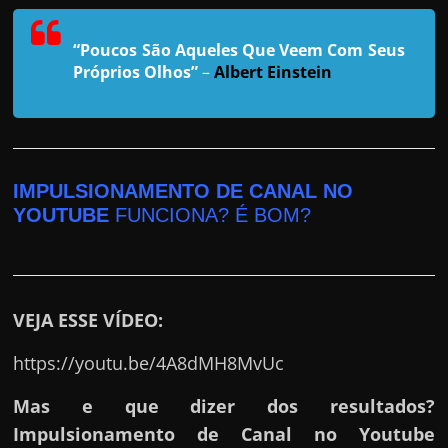
r
a
“Poucos São Aqueles Que Veem Com Seus
?
Próprios Olhos”
–
Albert Einstein
J
á
p
e
IMPULSIONAMENTO DE CANAL NO
n
YOUTUBE
FUNCIONA? É BOM?
s
o
u
e
VEJA ESSE VÍDEO:
m
https://youtu.be/4A8dMH8MvUc
g
a
Mas e que dizer dos resultados?
n
Impulsionamento de Canal no Youtube