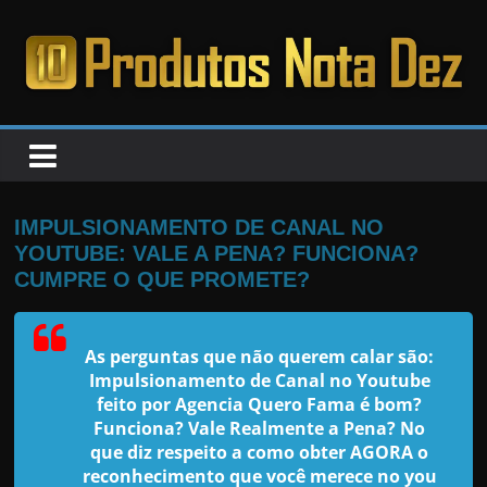
Pular
para
o
PRODUTOS
conteúdo
NOTA
DEZ
IMPULSIONAMENTO DE CANAL NO
YOUTUBE: VALE A PENA? FUNCIONA?
C
CUMPRE O QUE PROMETE?
a
n
As perguntas que não querem calar são:
s
Impulsionamento de Canal no Youtube
a
feito por Agencia Quero Fama
é bom?
Funciona? Vale Realmente a Pena? No
d
que diz respeito a como obter AGORA o
o
reconhecimento que você merece no you