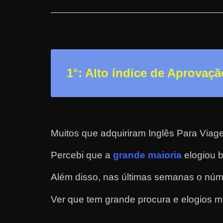
n
s
a
n
d
1°: Alto índice de Aprovaçã
o
e
m
c
Muitos que adquiriram Inglês Para Viag
o
m
Percebi que a
grande maioria
elogiou b
o
Além disso, nas últimas semanas o núm
g
a
Ver que tem grande procura e elogios m
n
h