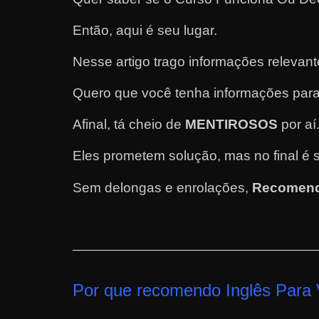
e
Então, aqui é seu lugar.
l
e
Nesse artigo trago informações relevan
c
Quero que você tenha informações para
h
e
Afinal, tá cheio de
MENTIROSOS
por aí
f
Eles prometem solução, mas no final é 
e
c
Sem delongas e enrolações,
Recomend
h
a
t
o
?
Por que recomendo Inglês Para
P
e