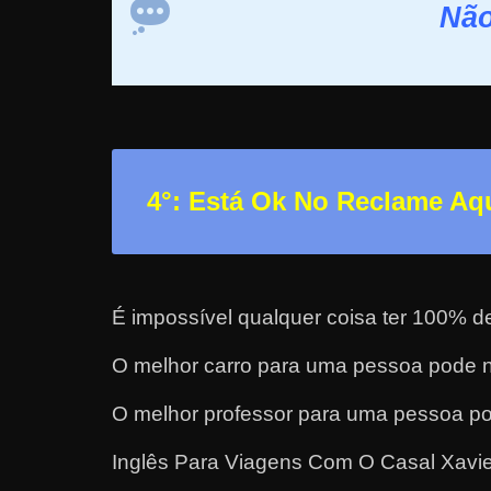
Não
r
n
e
t
?
M
4°: Está Ok No Reclame Aq
a
s
c
o
É impossível qualquer coisa ter 100% d
m
o
O melhor carro para uma pessoa pode n
?
O melhor professor para uma pessoa po
🤔
Inglês Para Viagens Com O Casal Xavie