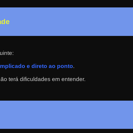
ade
uinte:
mplicado e direto ao ponto
.
o terá dificuldades em entender.