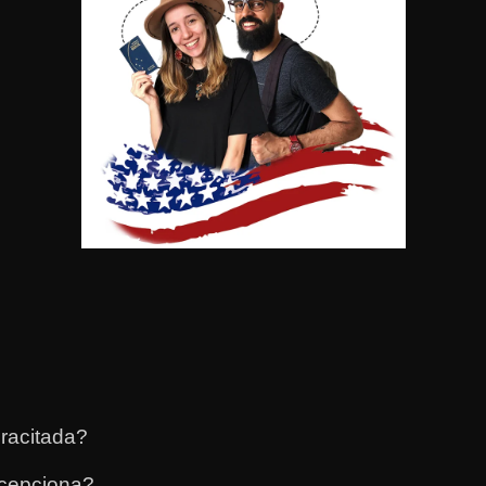
racitada?
ecepciona?