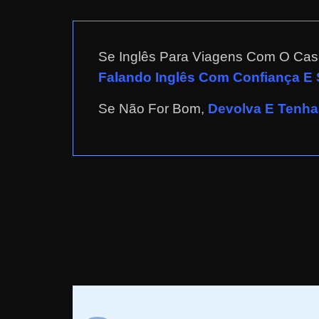
a
r
d
Se Inglês Para Viagens Com O Cas
i
Falando Inglês Com Confiança E
n
Se Não For Bom,
Devolva E Tenha 
h
e
i
r
o
n
a
i
n
t
e