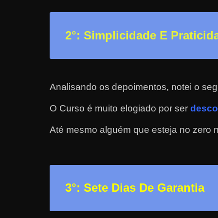
a
r
2
°: Simplicidade E Praticid
u
m
d
i
Analisando os depoimentos, notei o seg
n
h
O Curso é muito elogiado por ser
desco
e
Até mesmo alguém que esteja no zero nã
i
r
o
e
3
°: Sete Dias De Garantia
x
t
r