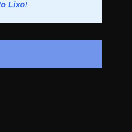
No Lixo
!