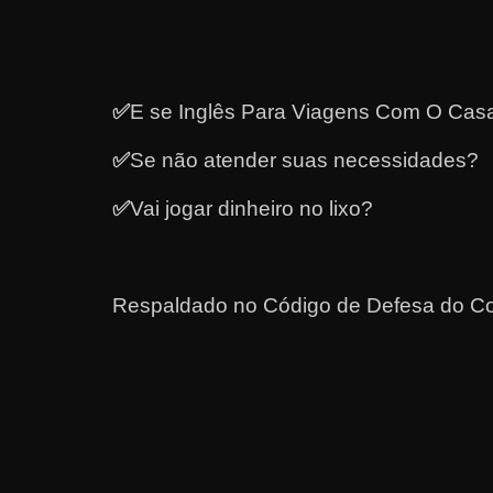
a
?
J
✅
E se Inglês Para Viagens Com O Casa
á
p
✅
Se não atender suas necessidades?
e
✅
Vai jogar dinheiro no lixo?
n
s
o
u
Respaldado no
Código de Defesa do Co
e
m
g
a
n
h