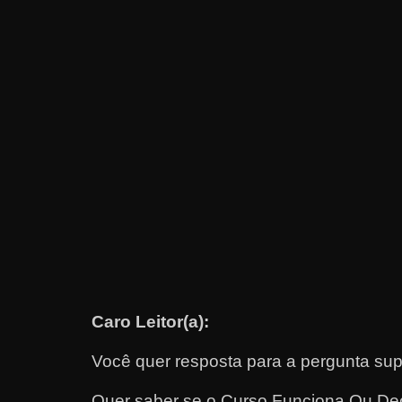
e
t
r
a
b
a
l
h
a
r
c
o
Caro Leitor(a):
m
a
Você quer resposta para a pergunta sup
q
u
Quer saber se o Curso Funciona Ou D