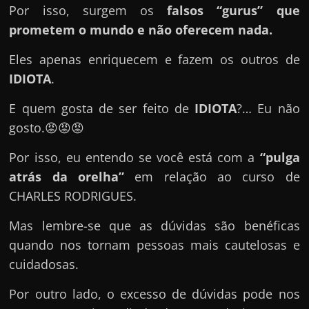
e
Por isso, surgem os
falsos “gurus” que
n
prometem o mundo e não oferecem nada.
s
Eles apenas enriquecem e fazem os outros de
a
IDIOTA
.
n
d
E quem gosta de ser feito de
IDIOTA
?… Eu não
o
gosto.😡😡😡
e
m
Por isso, eu entendo se você está com a
“pulga
c
atrás da orelha”
em relação ao curso de
o
CHARLES RODRIGUES.
m
Mas lembre-se que as dúvidas são benéficas
o
quando nos tornam pessoas mais cautelosas e
g
cuidadosas.
a
n
Por outro lado, o excesso de dúvidas pode nos