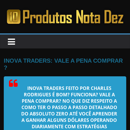
Pular
para
o
PRODUTOS
conteúdo
NOTA
DEZ
INOVA TRADERS: VALE A PENA COMPRAR
?
C
a
INOVA TRADERS FEITO POR CHARLES
n
RODRIGUES
É BOM? FUNCIONA? VALE A
s
PENA COMPRAR? NO QUE DIZ RESPEITO A
a
COMO TER O PASSO A PASSO DETALHADO
DO ABSOLUTO ZERO ATÉ VOCÊ APRENDER
d
A GANHAR ALGUNS DÓLARES OPERANDO
o
DIARIAMENTE COM ESTRATÉGIAS