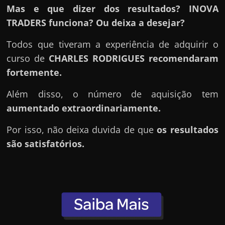
h
Mas e que dizer dos resultados? INOVA
a
TRADERS funciona? Ou deixa a desejar?
r
d
Todos que tiveram a experiência de adquirir o
i
curso de
CHARLES RODRIGUES
recomendaram
n
fortemente.
h
Além disso, o número de aquisição tem
e
aumentado extraordinariamente.
i
r
Por isso, não deixa duvida de que
os resultados
o
são satisfatórios.
n
a
i
n
t