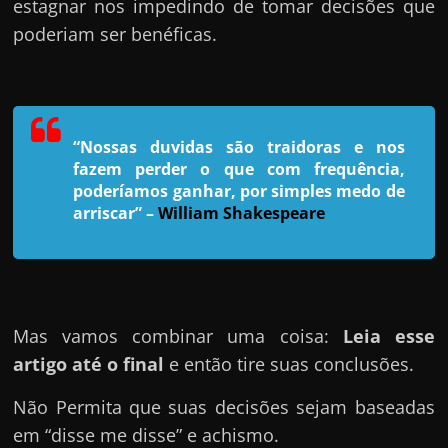
h
estagnar nos impedindo de tomar decisões que
a
poderiam ser benéficas.
r
u
m
d
“Nossas duvidas são traidoras e nos
fazem perder o que com frequência,
i
poderíamos ganhar, por simples medo de
n
arriscar”
–
William Shakespeare
h
e
i
r
Mas vamos combinar uma coisa:
Leia esse
o
artigo até o final
e então tire suas conclusões.
e
x
Não Permita que suas decisões sejam baseadas
t
em “disse me disse” e achismo.