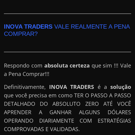
e
r
n
e
INOVA TRADERS
VALE REALMENTE A PENA
COMPRAR?
t
?
M
a
Respondo com
absoluta certeza
que sim !!! Vale
s
a Pena Comprar!!!
c
o
Definitivamente,
INOVA TRADERS
é a
solução
m
que você precisa em como TER O PASSO A PASSO
o
DETALHADO DO ABSOLUTO ZERO ATÉ VOCÊ
?
APRENDER A GANHAR ALGUNS DÓLARES
🤔
OPERANDO DIARIAMENTE COM ESTRATÉGIAS
COMPROVADAS E VALIDADAS.