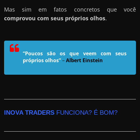
r
Mas sim em fatos concretos que você
a
comprovou com seus próprios olhos
.
?
J
á
p
e
“Poucos são os que veem com seus
próprios olhos”
–
Albert Einstein
n
s
o
u
e
m
INOVA TRADERS
FUNCIONA? É BOM?
g
a
n