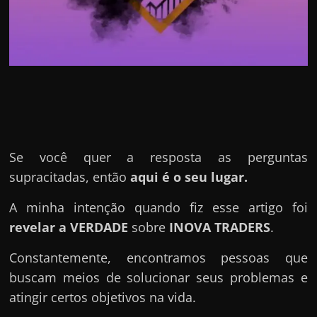
u
e
l
e
c
h
e
f
Se você quer a resposta as perguntas
e
supracitadas, então
aqui é o seu lugar.
c
h
A minha intenção quando fiz esse artigo foi
a
revelar a VERDADE
sobre
INOVA TRADERS
.
t
Constantemente, encontramos pessoas que
o
buscam meios de solucionar seus problemas e
?
atingir certos objetivos na vida.
P