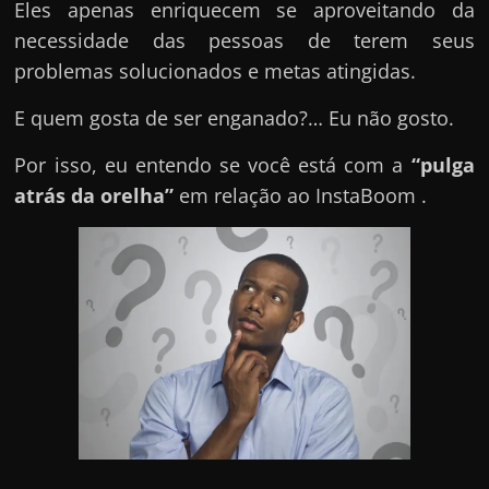
e
Eles apenas enriquecem se aproveitando da
n
necessidade das pessoas de terem seus
s
problemas solucionados e metas atingidas.
a
E quem gosta de ser enganado?… Eu não gosto.
n
d
Por isso, eu entendo se você está com a
“pulga
o
atrás da orelha”
em relação ao InstaBoom .
e
m
c
o
m
o
g
a
n