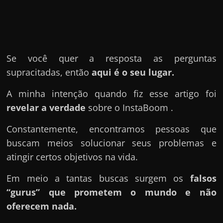
u
e
l
e
c
Se você quer a resposta as perguntas
h
supracitadas, então
aqui é o seu lugar.
e
A minha intenção quando fiz esse artigo foi
f
revelar a verdade
sobre o InstaBoom .
e
c
Constantemente, encontramos pessoas que
h
buscam meios solucionar seus problemas e
a
atingir certos objetivos na vida.
t
Em meio a tantas buscas surgem os
falsos
o
“gurus” que prometem o mundo e não
?
oferecem nada.
P