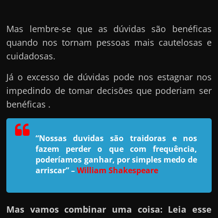
h
a
r
Mas lembre-se que as dúvidas são benéficas
u
quando nos tornam pessoas mais cautelosas e
m
cuidadosas.
d
Já o excesso de dúvidas pode nos estagnar nos
i
impedindo de tomar decisões que poderiam ser
n
benéficas .
h
e
i
“Nossas duvidas são traidoras e nos
fazem perder o que com frequência,
r
poderíamos ganhar, por simples medo de
o
arriscar”
–
William Shakespeare
e
x
t
Mas vamos combinar uma coisa: Leia esse