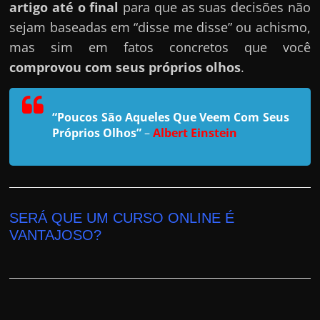
r
artigo até o final
para que as suas decisões não
a
sejam baseadas em “disse me disse” ou achismo,
?
mas sim em fatos concretos que você
J
comprovou com seus próprios olhos
.
á
p
“Poucos São Aqueles Que Veem Com Seus
e
Próprios Olhos”
–
Albert Einstein
n
s
o
u
SERÁ QUE UM CURSO ONLINE É
e
VANTAJOSO?
m
g
a
n