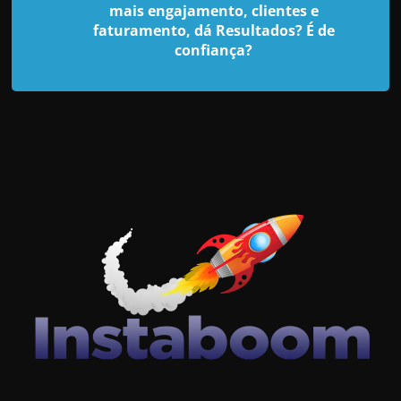
d
mais engajamento, clientes e
e
faturamento, dá Resultados? É de
confiança?
t
r
a
b
a
l
h
a
r
c
o
m
a
q