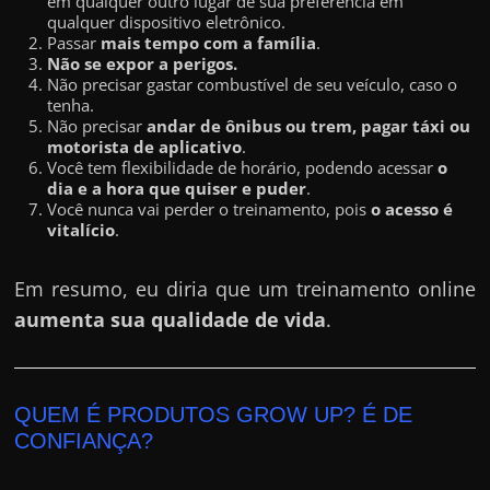
e
em qualquer outro lugar de sua preferência em
qualquer dispositivo eletrônico.
r
Passar
mais tempo com a família
.
n
Não se expor a perigos.
Não precisar gastar combustível de seu veículo, caso o
e
tenha.
t
Não precisar
andar de ônibus ou trem, pagar táxi ou
motorista de aplicativo
.
?
Você tem flexibilidade de horário, podendo acessar
o
M
dia e a hora que quiser e puder
.
Você nunca vai perder o treinamento, pois
o acesso é
a
vitalício
.
s
c
Em resumo, eu diria que um treinamento online
o
aumenta sua qualidade de vida
.
m
o
?
QUEM É PRODUTOS GROW UP? É DE
🤔
CONFIANÇA?