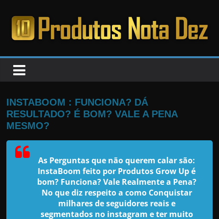
Pular
para
o
PRODUTOS
conteúdo
NOTA
DEZ
INSTABOOM : FUNCIONA? DÁ
RESULTADO? É BOM? VALE A PENA
C
MESMO?
a
n
As Perguntas que não querem calar são:
s
InstaBoom feito por Produtos Grow Up é
a
bom? Funciona? Vale Realmente a Pena?
No que diz respeito a como Conquistar
d
milhares de seguidores reais e
o
segmentados no instagram e ter muito