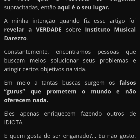
u
supracitadas, então
aqui é o seu lugar.
e
l
A minha intenção quando fiz esse artigo foi
e
revelar a VERDADE
sobre
Instituto Musical
c
Darezzo
.
h
Constantemente, encontramos pessoas que
e
buscam meios solucionar seus problemas e
f
atingir certos objetivos na vida.
e
c
Em meio a tantas buscas surgem os
falsos
h
“gurus” que prometem o mundo e não
a
oferecem nada.
t
Eles apenas enriquecem fazendo outros de
o
IDIOTA.
?
P
E quem gosta de ser enganado?… Eu não gosto.