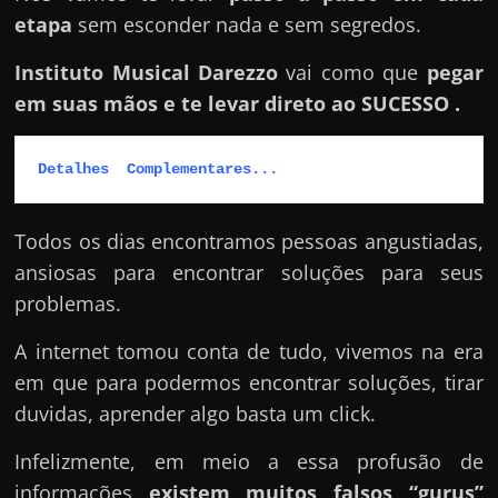
e
etapa
sem esconder nada e sem segredos.
r
n
Instituto Musical Darezzo
vai como que
pegar
e
em suas mãos e te levar direto ao SUCESSO .
t
?
Detalhes  Complementares...
M
a
Todos os dias encontramos pessoas angustiadas,
s
ansiosas para encontrar soluções para seus
c
problemas.
o
m
A internet tomou conta de tudo, vivemos na era
o
em que para podermos encontrar soluções, tirar
?
duvidas, aprender algo basta um click.
🤔
Infelizmente, em meio a essa profusão de
informações
existem muitos falsos “gurus”