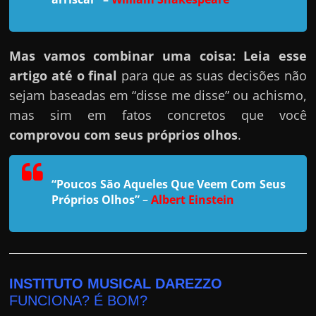
h
a
r
Mas vamos combinar uma coisa: Leia esse
u
artigo até o final
para que as suas decisões não
m
sejam baseadas em “disse me disse” ou achismo,
d
mas sim em fatos concretos que você
i
comprovou com seus próprios olhos
.
n
h
e
“Poucos São Aqueles Que Veem Com Seus
i
Próprios Olhos”
–
Albert Einstein
r
o
e
x
INSTITUTO MUSICAL DAREZZO
t
FUNCIONA? É BOM?