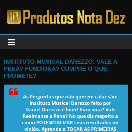
Pular
para
o
PRODUTOS
conteúdo
NOTA
DEZ
INSTITUTO MUSICAL DAREZZO: VALE A
PENA? FUNCIONA? CUMPRE O QUE
C
PROMETE?
a
n
As Perguntas que não querem calar são:
s
Instituto Musical Darezzo feito por
a
Daniel Darezzo é bom? Funciona? Vale
Realmente a Pena? No que diz respeito a
d
como POTENCIALIZAR seus resultados no
o
violão. Aprenda a TOCAR AS PRIMEIRAS