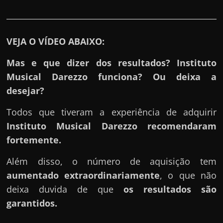
r
a
?
VEJA O VÍDEO ABAIXO:
J
á
Mas e que dizer dos resultados? Instituto
p
Musical Darezzo funciona? Ou deixa a
e
desejar?
n
Todos que tiveram a experiência de adquirir
s
Instituto Musical Darezzo
recomendaram
o
fortemente.
u
e
Além disso, o número de aquisição tem
m
aumentado extraordinariamente
, o que não
g
deixa duvida de que
os resultados são
a
garantidos.
n