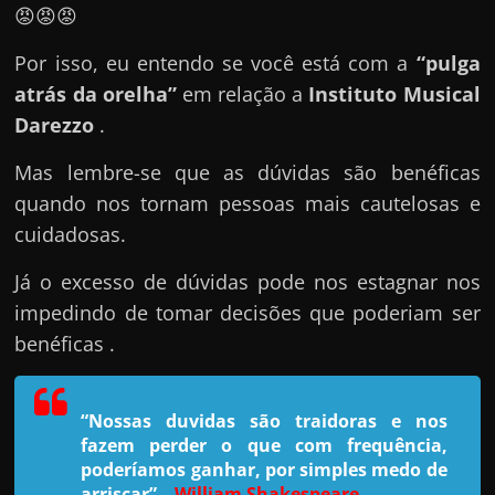
e
😡😡😡
n
Por isso, eu entendo se você está com a
“pulga
s
atrás da orelha”
em relação a
Instituto Musical
a
Darezzo
.
n
d
Mas lembre-se que as dúvidas são benéficas
o
quando nos tornam pessoas mais cautelosas e
e
cuidadosas.
m
c
Já o excesso de dúvidas pode nos estagnar nos
o
impedindo de tomar decisões que poderiam ser
m
benéficas .
o
g
“Nossas duvidas são traidoras e nos
a
fazem perder o que com frequência,
n
poderíamos ganhar, por simples medo de
arriscar”
–
William Shakespeare