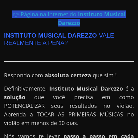
h
a
👉 Página na Internet do
Instituto Musical
r
Darezzo
d
i
INSTITUTO MUSICAL DAREZZO
VALE
REALMENTE A PENA?
n
h
e
i
Respondo com
absoluta certeza
que sim !
r
o
Definitivamente,
Instituto Musical Darezzo
é a
n
solução
que você precisa em como
a
POTENCIALIZAR seus resultados no violão.
i
Aprenda a TOCAR AS PRIMEIRAS MÚSICAS no
n
violão em menos de 30 dias.
t
Nós vamos te levar
passo a passo em cada