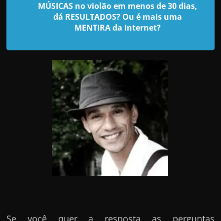
d
MÚSICAS no violão em menos de 30 dias,
e
dá RESULTADOS? Ou é mais uma
MENTIRA da Internet?
t
r
a
b
a
l
h
a
r
c
o
m
a
q
Se você quer a resposta as perguntas