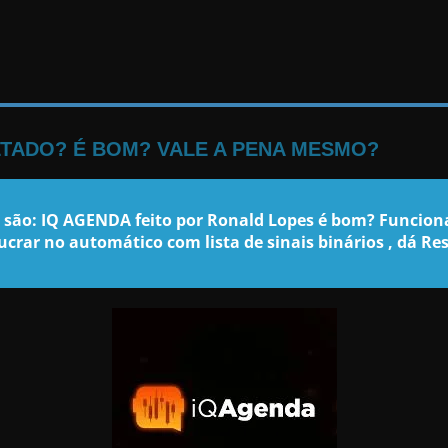
LTADO? É BOM? VALE A PENA MESMO?
 são: IQ AGENDA feito por Ronald Lopes é bom? Funcion
lucrar no automático com lista de sinais binários , dá Re