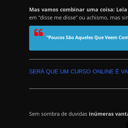
n
Mas vamos combinar uma coisa: Leia e
s
em “disse me disse” ou achismo, mas si
a
n
“Poucos São Aqueles Que Veem Com
d
o
e
m
c
SERÁ QUE UM CURSO ONLINE É V
o
m
o
g
a
Sem sombra de duvidas
inúmeras vant
n
h