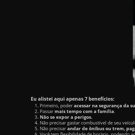
a
r
u
m
d
i
n
h
e
i
r
Eu alistei aqui apenas 7 benefícios:
o
Primeiro, poder
acessar na segurança da s
e
Passar
mais tempo com a família
.
x
Não se expor a perigos.
Não precisar gastar combustível de seu veícul
t
Não precisar
andar de ônibus ou trem, paga
r
Você tem flexibilidade de horário, podendo a