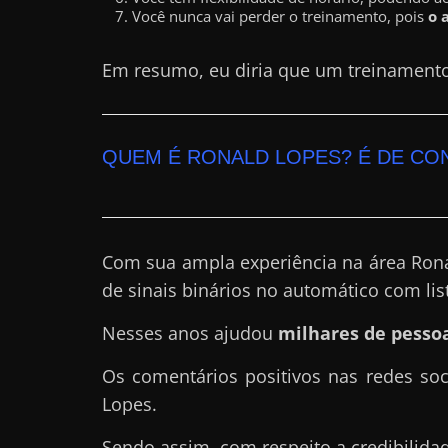
Você nunca vai perder o treinamento, pois
o 
a
?
Em resumo, eu diria que um treinament
J
á
p
QUEM É RONALD LOPES? É DE CO
e
n
s
o
Com sua ampla experiência na área Rona
u
de sinais binários no automático com list
e
m
Nesses anos ajudou
milhares de pessoa
g
Os comentários positivos nas redes so
a
Lopes.
n
h
Sendo assim, com respeito a credibilida