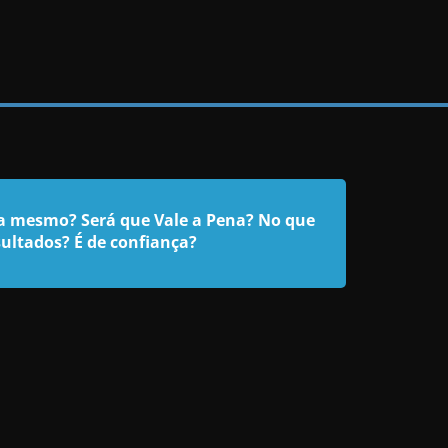
a mesmo? Será que Vale a Pena? No que
sultados? É de confiança?