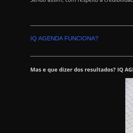
a
r
d
i
IQ AGENDA FUNCIONA?
n
h
e
i
Mas e que dizer dos resultados? IQ A
r
o
n
a
i
n
t
e