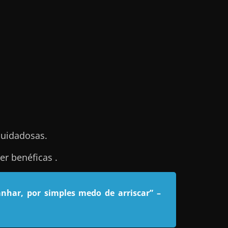
cuidadosas.
r benéficas .
nhar, por simples medo de arriscar”
–