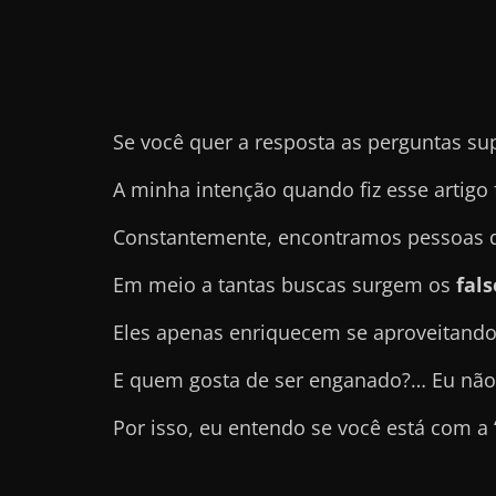
e
t
r
a
Se você quer a resposta as perguntas su
b
a
A minha intenção quando fiz esse artigo 
l
Constantemente, encontramos pessoas qu
h
a
Em meio a tantas buscas surgem os
fal
r
Eles apenas enriquecem se aproveitando
c
o
E quem gosta de ser enganado?… Eu não
m
Por isso, eu entendo se você está com a
a
q
u