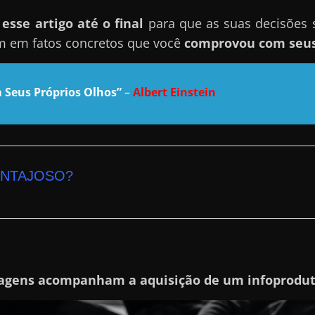
sse artigo até o final
para que as suas decisões
m em fatos concretos que você
comprovou com seus
 Seus Próprios Olhos”
–
Albert Einstein
ANTAJOSO?
agens acompanham a aquisição de um infoprodu