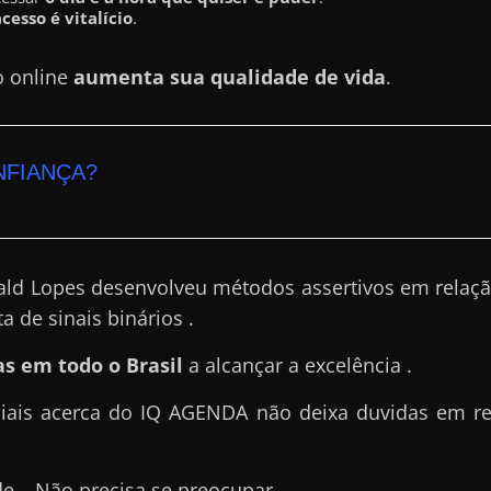
acesso é vitalício
.
o online
aumenta sua qualidade de vida
.
NFIANÇA?
ld Lopes desenvolveu métodos assertivos em relaçã
a de sinais binários .
s em todo o Brasil
a alcançar a excelência .
ciais acerca do IQ AGENDA não deixa duvidas em re
de …Não precisa se preocupar.