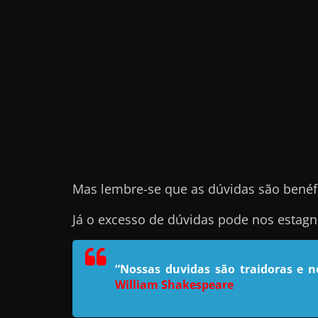
e
l
e
c
h
e
f
e
c
Mas lembre-se que as dúvidas são benéf
h
a
Já o excesso de dúvidas pode nos estag
t
o
“Nossas duvidas são traidoras e 
?
William Shakespeare
P
e