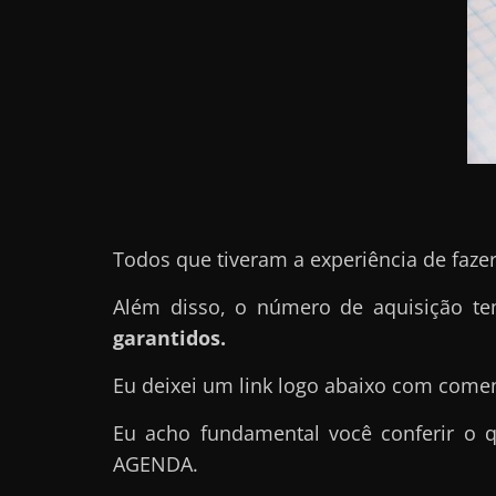
r
n
e
t
?
M
a
s
Todos que tiveram a experiência de faz
c
o
Além disso, o número de aquisição 
m
garantidos.
o
Eu deixei um link logo abaixo com come
?
🤔
Eu acho fundamental você conferir o q
AGENDA.