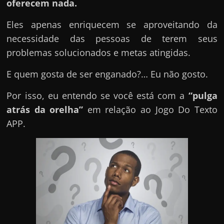
u
oferecem nada.
e
Eles apenas enriquecem se aproveitando da
l
necessidade das pessoas de terem seus
e
problemas solucionados e metas atingidas.
c
h
E quem gosta de ser enganado?… Eu não gosto.
e
Por isso, eu entendo se você está com a
“pulga
f
atrás da orelha”
em relação ao Jogo Do Texto
e
APP.
c
h
a
t
o
?
P