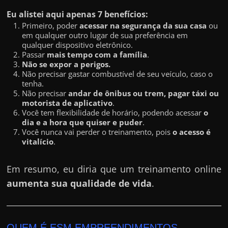
h
Eu alistei aqui apenas 7 benefícios:
a
Primeiro, poder
acessar na segurança da sua casa
ou
r
em qualquer outro lugar de sua preferência em
d
qualquer dispositivo eletrônico.
Passar
mais tempo com a família
.
i
Não se expor a perigos.
n
Não precisar gastar combustível de seu veículo, caso o
tenha.
h
Não precisar
andar de ônibus ou trem, pagar táxi ou
e
motorista de aplicativo
.
Você tem flexibilidade de horário, podendo acessar
o
i
dia e a hora que quiser e puder
.
r
Você nunca vai perder o treinamento, pois
o acesso é
vitalício
.
o
n
Em resumo, eu diria que um treinamento online
a
aumenta sua qualidade de vida
.
i
n
t
QUEM É ESM EMPREENDIMENTOS