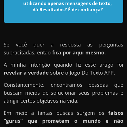
d
utilizando apenas mensagens de texto,
e
dá Resultados? É de confiança?
t
r
a
b
Se você quer a resposta as perguntas
a
supracitadas, então
fica por aqui mesmo.
l
h
A minha intenção quando fiz esse artigo foi
a
revelar a verdade
sobre o Jogo Do Texto APP.
r
Constantemente, encontramos pessoas que
c
buscam meios de solucionar seus problemas e
o
atingir certos objetivos na vida.
m
a
Em meio a tantas buscas surgem os
falsos
q
“gurus” que prometem o mundo e não