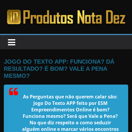
Pular
para
o
PRODUTOS
conteúdo
NOTA
DEZ
JOGO DO TEXTO APP: FUNCIONA? DÁ
RESULTADO? É BOM? VALE A PENA
C
MESMO?
a
n
As Perguntas que não querem calar são:
s
Jogo Do Texto APP feito por ESM
a
Empreendimentos Online é bom?
Funciona mesmo? Será que Vale a Pena?
d
No que diz respeito a como seduzir
o
alguém online e marcar vários encontros