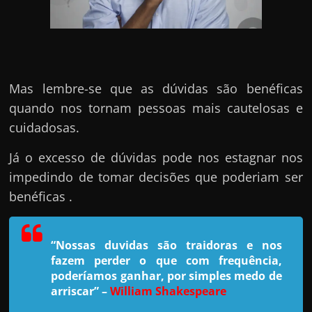
e
n
s
a
n
Mas lembre-se que as dúvidas são benéficas
d
quando nos tornam pessoas mais cautelosas e
o
cuidadosas.
e
Já o excesso de dúvidas pode nos estagnar nos
m
impedindo de tomar decisões que poderiam ser
c
benéficas .
o
m
o
“Nossas duvidas são traidoras e nos
g
fazem perder o que com frequência,
a
poderíamos ganhar, por simples medo de
arriscar”
–
William Shakespeare
n