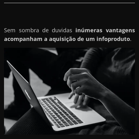
r
a
?
J
Sem sombra de duvidas
inúmeras vantagens
á
acompanham a aquisição de um infoproduto
.
p
e
n
s
o
u
e
m
g
a
n