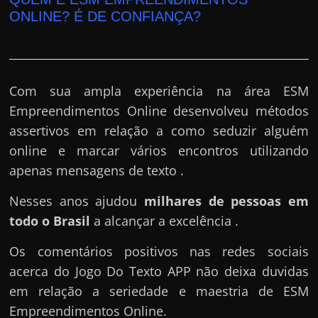
e
ONLINE? É DE CONFIANÇA?
r
n
e
t
Com sua ampla experiência na área ESM
?
Empreendimentos Online desenvolveu métodos
M
assertivos em relação a como seduzir alguém
a
online e marcar vários encontros utilizando
s
apenas mensagens de texto .
c
Nesses anos ajudou
milhares de pessoas em
o
todo o Brasil
a alcançar a excelência .
m
o
Os comentários positivos nas redes sociais
?
acerca do Jogo Do Texto APP não deixa duvidas
🤔
em relação a seriedade e maestria de ESM
Empreendimentos Online.