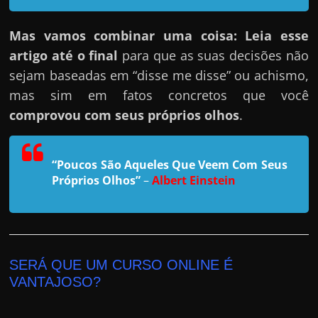
h
a
Mas vamos combinar uma coisa: Leia esse
r
artigo até o final
para que as suas decisões não
u
sejam baseadas em “disse me disse” ou achismo,
m
mas sim em fatos concretos que você
d
comprovou com seus próprios olhos
.
i
n
h
“Poucos São Aqueles Que Veem Com Seus
Próprios Olhos”
–
Albert Einstein
e
i
r
o
e
SERÁ QUE UM CURSO ONLINE É
x
VANTAJOSO?
t