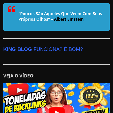
h
a
“Poucos São Aqueles Que Veem Com Seus
r
Próprios Olhos”
–
Albert Einstein
u
m
d
i
KING BLOG
FUNCIONA? É BOM?
n
h
e
i
VEJA O VÍDEO:
r
o
e
x
t