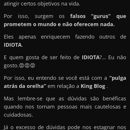
u
atingir certos objetivos na vida.
e
Por isso, surgem os
falsos “gurus” que
l
prometem o mundo e não oferecem nada.
e
c
Eles apenas enriquecem fazendo outros de
h
IDIOTA
.
e
E quem gosta de ser feito de
IDIOTA
?… Eu não
f
gosto.😡😡😡
e
c
Por isso, eu entendo se você está com a
“pulga
h
atrás da orelha”
em relação a
King Blog
.
a
Mas lembre-se que as dúvidas são benéficas
t
quando nos tornam pessoas mais cautelosas e
o
cuidadosas.
?
P
Já o excesso de dúvidas pode nos estagnar nos