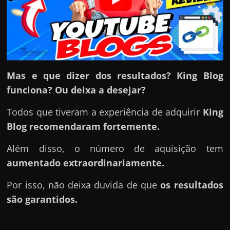
r
a
?
J
á
p
Mas e que dizer dos resultados? King Blog
e
funciona? Ou deixa a desejar?
n
Todos que tiveram a experiência de adquirir
King
s
Blog
recomendaram fortemente.
o
u
Além disso, o número de aquisição tem
e
aumentado extraordinariamente.
m
Por isso, não deixa duvida de que
os resultados
g
são garantidos.
a
n