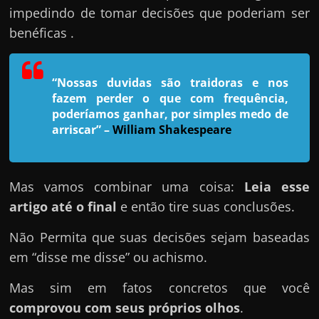
e
impedindo de tomar decisões que poderiam ser
n
benéficas .
s
a
n
“Nossas duvidas são traidoras e nos
fazem perder o que com frequência,
d
poderíamos ganhar, por simples medo de
o
arriscar”
–
William Shakespeare
e
m
c
Mas vamos combinar uma coisa:
Leia esse
o
artigo até o final
e então tire suas conclusões.
m
Não Permita que suas decisões sejam baseadas
o
em “disse me disse” ou achismo.
g
a
Mas sim em fatos concretos que você
n
comprovou com seus próprios olhos
.