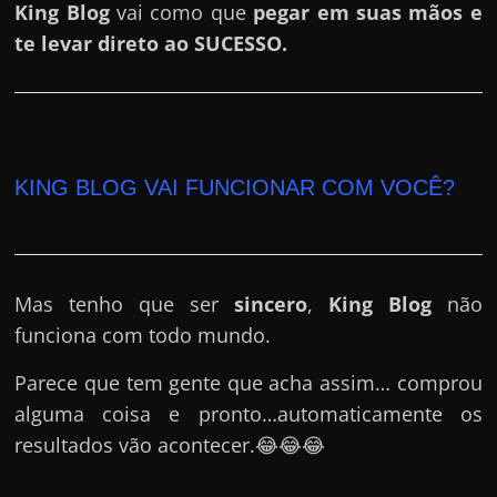
e
King Blog
vai como que
pegar em suas mãos e
r
te levar direto ao SUCESSO.
n
e
t
?
KING BLOG VAI FUNCIONAR COM VOCÊ?
M
a
s
c
Mas tenho que ser
sincero
,
King Blog
não
o
funciona com todo mundo.
m
o
Parece que tem gente que acha assim… comprou
?
alguma coisa e pronto…automaticamente os
🤔
resultados vão acontecer.😂😂😂