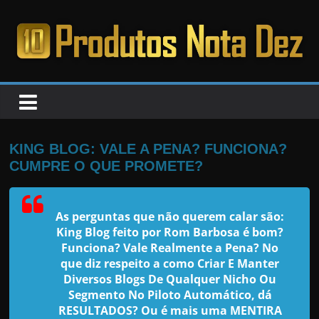
Pular
para
o
PRODUTOS
conteúdo
NOTA
DEZ
KING BLOG: VALE A PENA? FUNCIONA?
CUMPRE O QUE PROMETE?
C
a
As perguntas que não querem calar são:
n
King Blog feito por Rom Barbosa
é bom?
s
Funciona? Vale Realmente a Pena? No
a
que diz respeito a como Criar E Manter
Diversos Blogs De Qualquer Nicho Ou
d
Segmento No Piloto Automático, dá
o
RESULTADOS? Ou é mais uma MENTIRA