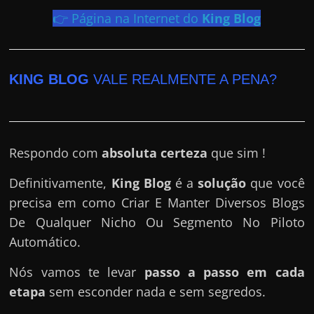
h
👉 Página na Internet do
King Blog
a
r
d
KING BLOG
VALE REALMENTE A PENA?
i
n
h
e
Respondo com
absoluta certeza
que sim !
i
r
Definitivamente,
King Blog
é a
solução
que você
o
precisa em como Criar E Manter Diversos Blogs
n
De Qualquer Nicho Ou Segmento No Piloto
a
Automático.
i
Nós vamos te levar
passo a passo em cada
n
etapa
sem esconder nada e sem segredos.
t