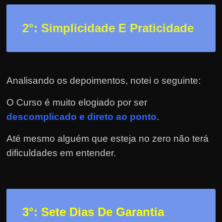
h
a
2
°: Simplicidade E Praticidade
r
d
i
n
Analisando os depoimentos, notei o seguinte:
h
e
O Curso é muito elogiado por ser
i
descomplicado e direto ao ponto
.
r
Até mesmo alguém que esteja no zero não terá
o
dificuldades em entender.
n
a
i
n
t
3
°: Sete Dias De Garantia