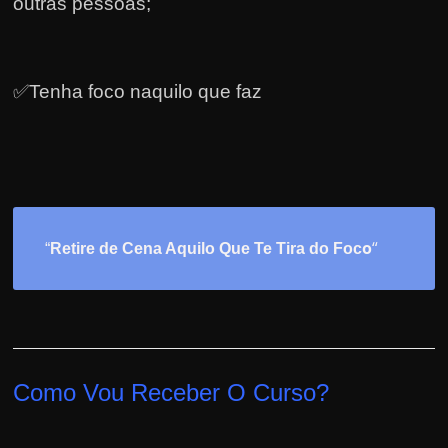
outras pessoas;
✅Tenha foco naquilo que faz
o
“
“
Retire de Cena Aquilo Que Te Tira do Foc
Como Vou Receber O Curso?