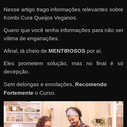
e
n
Nesse artigo trago informações relevantes sobre
s
Kombi Cura Queijos Veganos.
a
Quero que você tenha informações para não ser
n
vítima de enganações.
d
o
Afinal, tá cheio de
MENTIROSOS
por aí.
e
Eles prometem solução, mas no final é só
m
decepção.
c
o
Sem delongas e enrolações,
Recomendo
m
Fortemente
o Curso
.
o
g
a
n