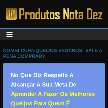
Pular
para
o
PRODUTOS
conteúdo
NOTA
DEZ
KOMBI CURA QUEIJOS VEGANOS: VALE A
PENA COMPRAR?
C
a
No Que Diz Respeito A
n
s
Alcançar A Sua Meta De
a
Aprender A Fazer Os Melhores
d
o
Queijos Para Quem É