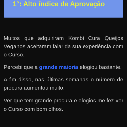
r
1°: Alto índice de Aprovação
a
?
J
á
Muitos que adquiriram Kombi Cura Queijos
p
Veganos aceitaram falar da sua experiência com
e
o Curso.
n
s
Percebi que a
grande maioria
elogiou bastante.
o
Além disso, nas últimas semanas o número de
u
e
procura aumentou muito.
m
Ver que tem grande procura e elogios me fez ver
g
o Curso com bom olhos.
a
n