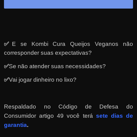
e
r
n
e
t
?
✅
E se Kombi Cura Queijos Veganos não
M
corresponder suas expectativas?
a
✅
Se não atender suas necessidades?
s
c
✅
Vai jogar dinheiro no lixo?
o
m
o
Respaldado no
Código de Defesa do
?
Consumidor artigo 49 você terá
sete dias de
🤔
garantia
.