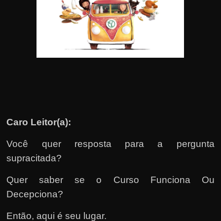
u
e
l
e
c
h
e
f
e
Caro Leitor(a):
c
h
Você quer resposta para a pergunta
a
supracitada?
t
Quer saber se o Curso Funciona Ou
o
Decepciona?
?
P
Então, aqui é seu lugar.