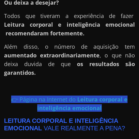
h
Ou deixa a desejar?
a
Todos que tiveram a experiência de fazer
r
Leitura corporal e inteligência emocional
d
recomendaram fortemente.
i
n
Além disso, o número de aquisição tem
h
aumentado extraordinariamente
, o que não
e
deixa duvida de que
os resultados são
i
garantidos.
r
o
n
👉 Página na Internet do
Leitura corporal e
a
inteligência emocional
i
LEITURA CORPORAL E INTELIGÊNCIA
n
EMOCIONAL
VALE REALMENTE A PENA?
t