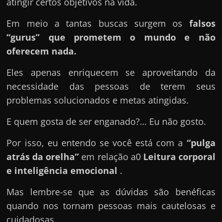
e
atingir certos objetivos na vida.
n
Em meio a tantas buscas surgem os
falsos
s
“gurus” que prometem o mundo e não
a
oferecem nada.
n
d
Eles apenas enriquecem se aproveitando da
o
necessidade das pessoas de terem seus
e
problemas solucionados e metas atingidas.
m
E quem gosta de ser enganado?… Eu não gosto.
c
o
Por isso, eu entendo se você está com a
“pulga
m
atrás da orelha”
em relação a0
Leitura corporal
o
e inteligência emocional
.
g
Mas lembre-se que as dúvidas são benéficas
a
quando nos tornam pessoas mais cautelosas e
n
cuidadosas.