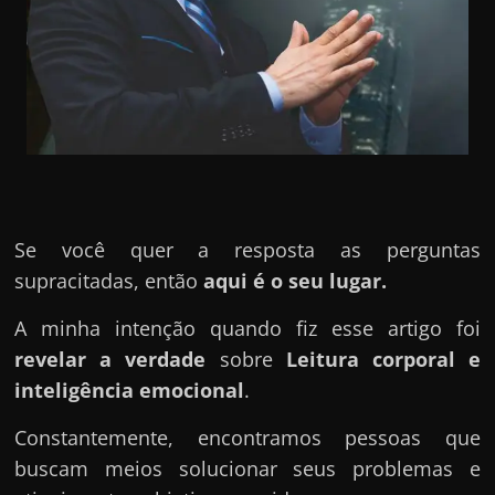
u
e
l
e
c
h
e
f
Se você quer a resposta as perguntas
e
supracitadas, então
aqui é o seu lugar.
c
h
A minha intenção quando fiz esse artigo foi
a
revelar a verdade
sobre
Leitura corporal e
t
inteligência emocional
.
o
?
Constantemente, encontramos pessoas que
P
buscam meios solucionar seus problemas e