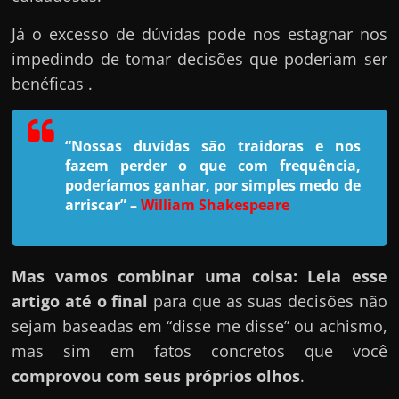
h
a
Já o excesso de dúvidas pode nos estagnar nos
r
impedindo de tomar decisões que poderiam ser
u
benéficas .
m
d
“Nossas duvidas são traidoras e nos
i
fazem perder o que com frequência,
n
poderíamos ganhar, por simples medo de
h
arriscar”
–
William Shakespeare
e
i
Mas vamos combinar uma coisa: Leia esse
r
artigo até o final
para que as suas decisões não
o
sejam baseadas em “disse me disse” ou achismo,
e
mas sim em fatos concretos que você
x
comprovou com seus próprios olhos
.
t