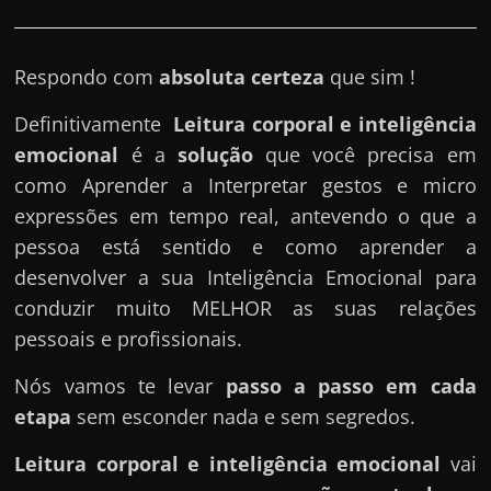
e
r
n
Respondo com
absoluta certeza
que sim !
e
Definitivamente
Leitura corporal e inteligência
t
emocional
é a
solução
que você precisa em
?
como Aprender a Interpretar gestos e micro
M
expressões em tempo real, antevendo o que a
a
pessoa está sentido e como aprender a
s
desenvolver a sua Inteligência Emocional para
c
conduzir muito MELHOR as suas relações
o
pessoais e profissionais.
m
o
Nós vamos te levar
passo a passo em cada
?
etapa
sem esconder nada e sem segredos.
🤔
Leitura corporal e inteligência emocional
vai