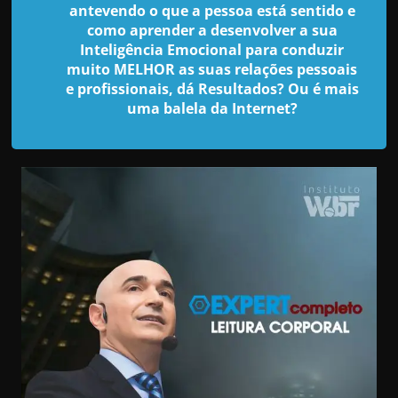
d
antevendo o que a pessoa está sentido e
e
como aprender a desenvolver a sua
Inteligência Emocional para conduzir
t
muito MELHOR as suas relações pessoais
r
e profissionais, dá Resultados? Ou é mais
a
uma balela da Internet?
b
a
l
h
a
r
c
o
m
a
q