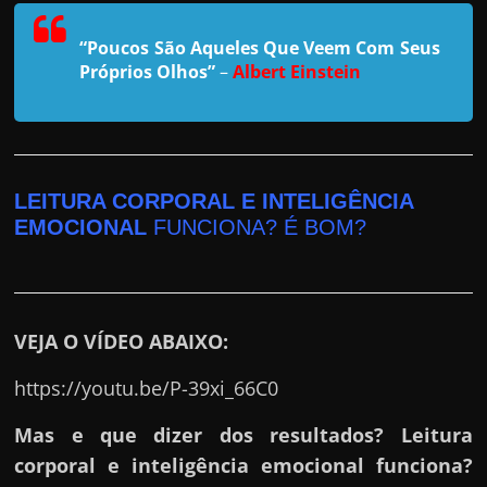
r
a
“Poucos São Aqueles Que Veem Com Seus
?
Próprios Olhos”
–
Albert Einstein
J
á
p
e
LEITURA CORPORAL E INTELIGÊNCIA
n
EMOCIONAL
FUNCIONA? É BOM?
s
o
u
e
VEJA O VÍDEO ABAIXO:
m
https://youtu.be/P-39xi_66C0
g
a
Mas e que dizer dos resultados? Leitura
n
corporal e inteligência emocional funciona?