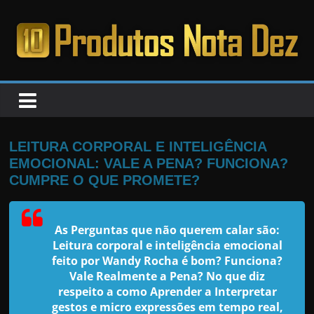
Pular
para
o
PRODUTOS
conteúdo
NOTA
DEZ
LEITURA CORPORAL E INTELIGÊNCIA
EMOCIONAL: VALE A PENA? FUNCIONA?
C
CUMPRE O QUE PROMETE?
a
n
As Perguntas que não querem calar são:
s
Leitura corporal e inteligência emocional
a
feito por Wandy Rocha é bom? Funciona?
Vale Realmente a Pena? No que diz
d
respeito a como Aprender a Interpretar
o
gestos e micro expressões em tempo real,