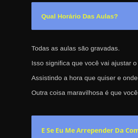
n
Qual Horário Das Aulas?
s
a
n
d
Todas as aulas são gravadas.
o
e
Isso significa que você vai ajustar 
m
c
Assistindo a hora que quiser e onde
o
Outra coisa maravilhosa é que você 
m
o
g
a
n
E Se Eu Me Arrepender Da Co
h