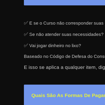
a
r
u
✅
E se o Curso não corresponder suas 
m
d
✅
Se não atender suas necessidades?
i
n
✅
Vai jogar dinheiro no lixo?
h
Baseado no
Código de Defesa do Consu
e
i
E isso se aplica a qualquer item, dig
r
o
e
x
Quais São As Formas De Pag
t
r