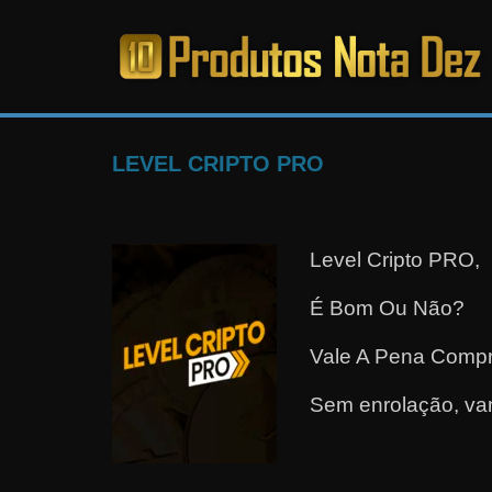
Pular
para
o
PRODUTOS
conteúdo
NOTA
LEVEL CRIPTO PRO
DEZ
Level Cripto PRO,
C
a
É Bom Ou Não?
n
Vale A Pena Comp
s
a
Sem enrolação, va
d
o
d