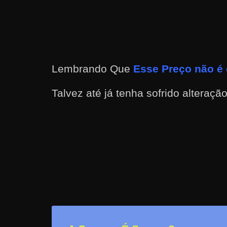
a
r
d
i
Lembrando Que
Esse Preço não é 
n
h
Talvez até já tenha sofrido alteraçã
e
i
r
o
n
a
i
n
t
e