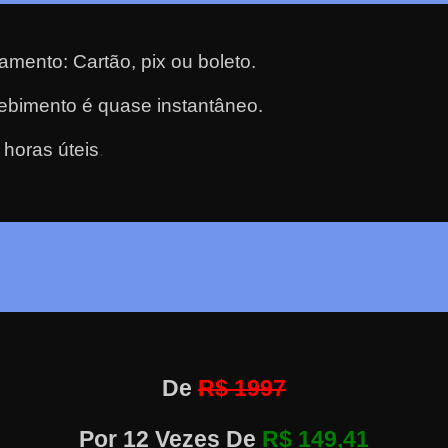
amento: Cartão, pix ou boleto.
cebimento é quase instantâneo.
 horas úteis
.
De
R$ 1997
Por 12 Vezes De
R$ 149,41