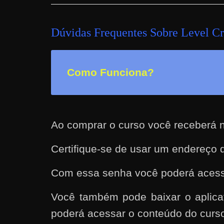
e
t
Dúvidas Frequentes Sobre Level C
r
a
b
Como Funciona?
a
l
h
a
Ao comprar o curso você receberá n
r
Certifique-se de usar um endereço d
c
o
Com essa senha você poderá acess
m
a
Você também pode baixar o aplicat
q
poderá acessar o conteúdo do curs
u