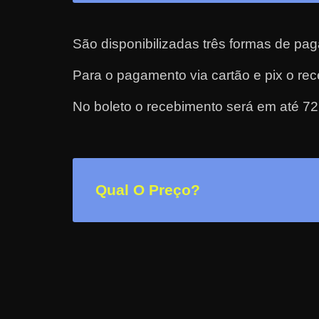
a
?
São disponibilizadas três formas de pag
J
Para o pagamento via cartão e pix o re
á
p
No boleto o recebimento será em até 72
e
n
s
o
Qual O Preço?
u
e
m
g
a
n
h