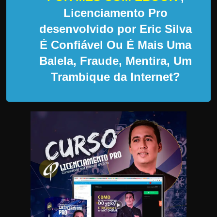
d
Licenciamento Pro
e
desenvolvido por Eric Silva
t
r
É Confiável Ou É Mais Uma
a
Balela, Fraude, Mentira, Um
b
Trambique da Internet?
a
l
h
a
r
c
o
m
a
q