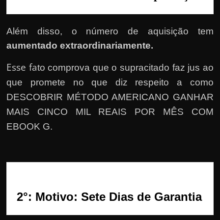
r
a
?
Além disso, o número de aquisição tem
J
aumentado extraordinariamente.
á
Esse fa
to comprova que o supracitado faz jus ao
p
que promete no que diz respeito a como
e
n
DESCOBRIR MÉTODO AMERICANO GANHAR
s
MAIS CINCO MIL REAIS POR MÊS COM
o
EBOOK G.
u
e
m
g
a
2°: Motivo: Sete Dias de Garantia
n