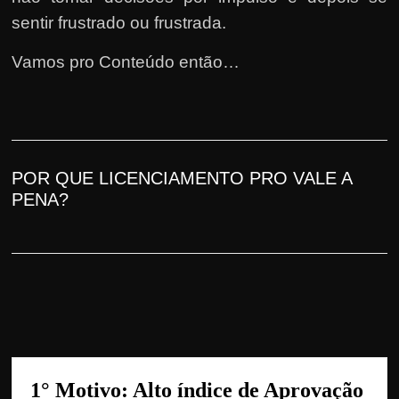
h
sentir frustrado ou frus
trada
.
a
r
Vamos pro Conteúdo então…
u
m
d
i
n
POR QUE LICENCIAMENTO PRO
VALE A
PENA
?
h
e
i
r
o
e
x
t
1° Motivo: Alto índice de Aprovação