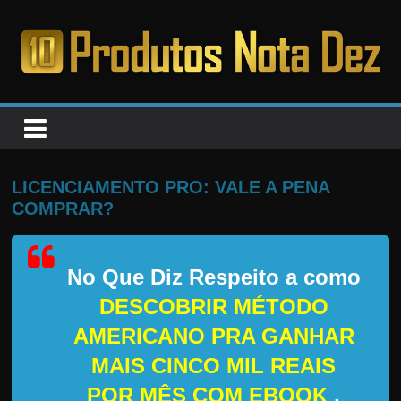
Pular
para
o
PRODUTOS
conteúdo
NOTA
DEZ
LICENCIAMENTO PRO: VALE A PENA
COMPRAR?
C
a
No Que Diz Respeito a como
n
s
DESCOBRIR MÉTODO
a
AMERICANO PRA GANHAR
d
MAIS CINCO MIL REAIS
o
POR MÊS COM EBOOK
,