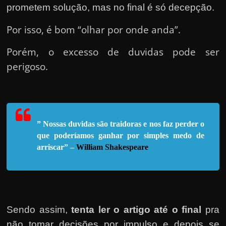
e
prometem solução, mas no final é só decepção.
n
Por isso, é bom “olhar por onde anda”.
s
a
Porém, o excesso de duvidas pode ser
n
perigoso.
d
o
e
m
” Nossas duvidas são traidoras e nos faz perder o
c
que poderíamos ganhar por sim
ples medo de
o
arriscar” –
William Shakespeare
m
o
g
a
Sendo assim,
tenta ler o artigo até o final
pra
n
não tomar decisões por impulso e depois se