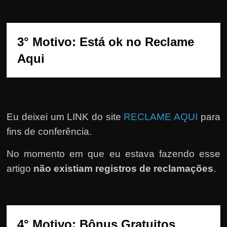
e
r
n
3° Motivo: Está ok no Reclame 
e
Aqui
t
?
M
a
s
Eu deixei um LINK do site
RECLAME AQUI
para
c
fins de conferência.
o
No momento em que eu estava fazendo esse
m
artigo
não existiam registros de reclamações
.
o
?
🤔