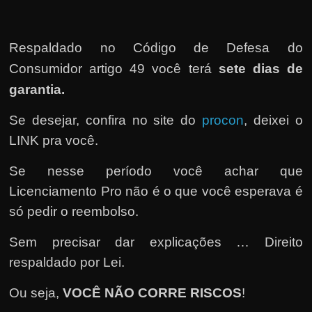
h
a
r
Respaldado no
Código de Defesa do
d
Consumidor artigo 49 você terá
sete dias de
i
garantia.
n
h
Se desejar, confira no site do
procon
, deixei o
e
LINK pra você.
i
Se nesse período você achar que
r
Licenciamento Pro não é o que você esperava é
o
só pedir o reembolso.
n
a
Sem precisar dar explicações … Direito
i
respaldado por Lei.
n
Ou seja,
VOCÊ NÃO CORRE RISCOS
!
t