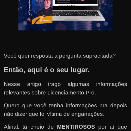
u
e
l
e
c
h
e
Você quer resposta a pergunta supracitada?
f
e
Então, aqui é o seu lugar.
c
h
Nesse artigo trago algumas informações
a
relevantes sobre Licenciamento Pro.
t
Quero que você tenha informações pra depois
o
não dizer que foi vítima de enganações.
?
P
Afinal, tá cheio de
MENTIROSOS
por aí que