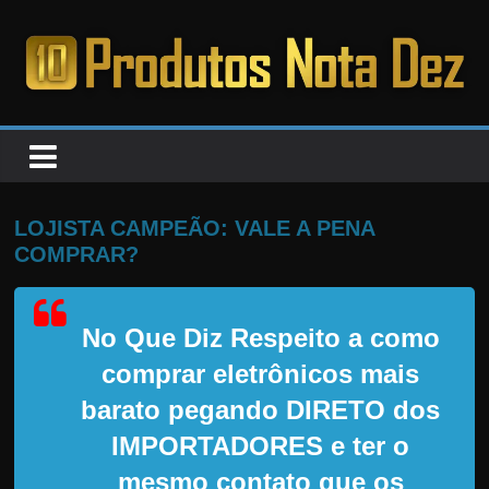
Pular
para
o
PRODUTOS
conteúdo
NOTA
DEZ
LOJISTA CAMPEÃO: VALE A PENA
COMPRAR?
C
a
No Que Diz Respeito a como
n
s
comprar eletrônicos mais
a
barato pegando DIRETO dos
d
IMPORTADORES e ter o
o
mesmo contato que os