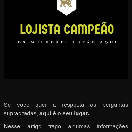
u
e
l
e
c
h
e
f
e
c
h
a
t
Se você quer a resposta as perguntas
o
supracitadas,
aqui é o seu lugar.
?
P
Nesse artigo trago algumas informações