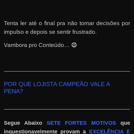
h
a
r
Tenta ler até o final pra não tomar decisões por
u
impulso e depois se sentir frustrado.
m
d
😉
Vambora pro Conteúdo…
i
n
h
e
POR QUE LOJISTA CAMPEÃO
VALE A
i
PENA
?
r
o
e
x
Segue Abaixo
SETE FORTES MOTIVOS
que
t
inquestionavelmente provam a
EXCELÊNCIA E