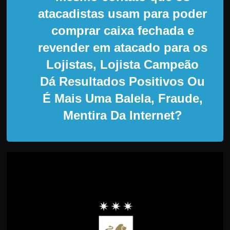
d
atacadistas usam para poder
e
comprar caixa fechada e
t
r
revender em atacado para os
a
Lojistas, Lojista Campeão
b
Dá Resultados Positivos Ou
a
É Mais Uma Balela, Fraude,
l
Mentira Da Internet?
h
a
r
c
o
m
a
q