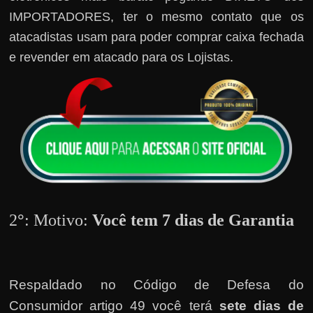
h
IMPORTADORES, ter o mesmo contato que os
a
atacadistas usam para poder comprar caixa fechada
r
e revender em atacado para os Lojistas.
d
i
n
h
e
i
r
o
n
2
°
: Motivo:
Você tem 7 dias de Garantia
a
i
n
Respaldado no
Código de Defesa do
t
Consumidor artigo 49 você terá
sete dias de