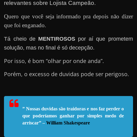
e
relevantes sobre Lojista Campeão.
n
Quero que você seja informado pra depois não dizer
s
que foi enganado.
a
n
Tá cheio de
MENTIROSOS
por aí que prometem
d
solução, mas no final é só decepção.
o
e
Por isso, é bom “olhar por onde anda”.
m
Porém, o excesso de duvidas pode ser perigoso.
c
o
m
o
” Nossas duvidas são traidoras e nos faz perder o
g
que poderíamos ganhar por simples medo de
a
arriscar” –
William Shakespeare
n