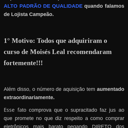
r
ALTO PADRÃO DE QUALIDADE
quando falamos
a
.
de Lojista Campeão
?
J
á
1° Motivo:
Todos que adquiriram o
p
e
curso de Moisés Leal recomendaram
n
fortemente!!!
s
o
u
e
Além disso, o número de aquisição tem
aumentado
m
extraordinariamente.
g
Esse fa
to comprova que o supracitado faz jus ao
a
que promete no que diz respeito a como comprar
n
eletrônicos mais barato pegando DIRETO dos