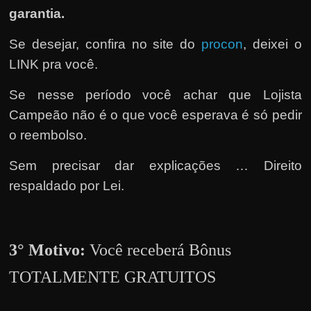
e
garantia.
r
n
Se desejar, confira no site do
procon
, deixei o
e
LINK pra você.
t
Se nesse período você achar que Lojista
?
Campeão não é o que você esperava é só pedir
M
o reembolso.
a
s
Sem precisar dar explicações … Direito
c
respaldado por Lei.
o
m
o
3° Motivo:
Você receberá Bônus
?
🤔
TOTALMENTE GRATUITOS