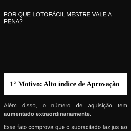
r
a
POR QUE LOTOFÁCIL MESTRE
VALE A
?
PENA
?
J
á
p
e
n
s
o
u
1° Motivo: Alto índice de Aprovação
e
m
Além disso, o número de aquisição tem
g
aumentado extraordinariamente.
a
n
Esse fa
to comprova que o supracitado faz jus ao