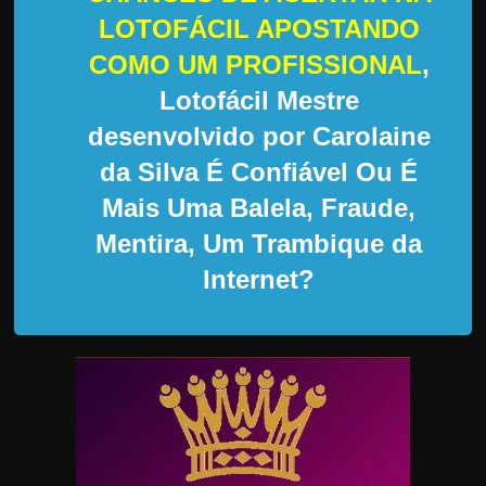
d
LOTOFÁCIL APOSTANDO
e
COMO UM PROFISSIONAL
,
t
r
Lotofácil Mestre
a
desenvolvido por Carolaine
b
da Silva É Confiável Ou É
a
Mais Uma Balela, Fraude,
l
Mentira, Um Trambique da
h
a
Internet?
r
c
o
m
a
q