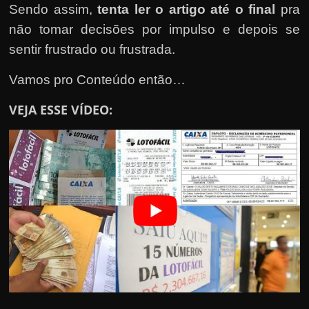
h
Sendo assim,
tenta ler o artigo até o final
pra
a
não tomar decisões por impulso e depois se
r
sentir frustrado ou frus
trada
.
u
m
Vamos pro Conteúdo então…
d
VEJA ESSE VÍDEO:
i
n
h
e
i
r
o
e
x
t