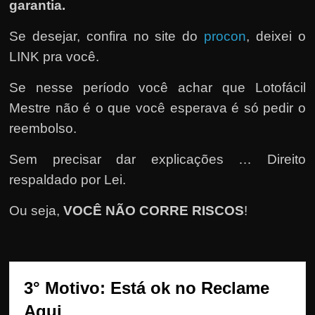
e
garantia.
r
Se desejar, confira no site do
procon
, deixei o
n
LINK pra você.
e
t
Se nesse período você achar que Lotofácil
?
Mestre não é o que você esperava é só pedir o
M
reembolso.
a
s
Sem precisar dar explicações … Direito
c
respaldado por Lei.
o
Ou seja,
VOCÊ NÃO CORRE RISCOS
!
m
o
?
🤔
3° Motivo: Está ok no Reclame 
Aqui