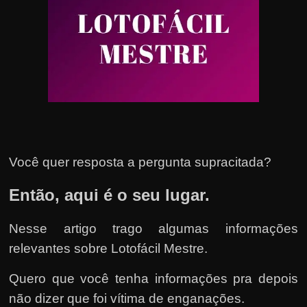
u
e
l
e
c
h
e
f
e
Você quer resposta a pergunta supracitada?
c
Então, aqui é o seu lugar.
h
a
Nesse artigo trago algumas informações
t
relevantes sobre Lotofácil Mestre.
o
?
Quero que você tenha informações pra depois
P
não dizer que foi vítima de enganações.