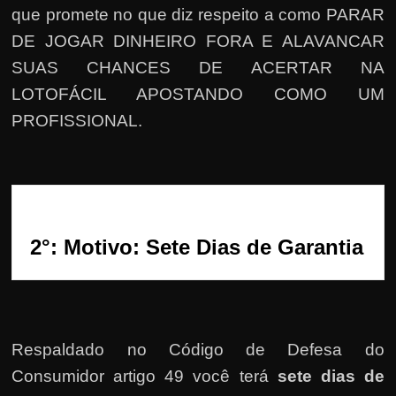
h
que promete no que diz respeito a como PARAR
a
DE JOGAR DINHEIRO FORA E ALAVANCAR
r
SUAS CHANCES DE ACERTAR NA
d
LOTOFÁCIL APOSTANDO COMO UM
i
PROFISSIONAL.
n
h
e
i
r
2°: Motivo: Sete Dias de Garantia
o
n
a
i
n
Respaldado no
Código de Defesa do
t
Consumidor artigo 49 você terá
sete dias de