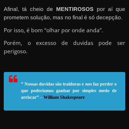
e
n
Afinal, tá cheio de
MENTIROSOS
por aí que
s
prometem solução, mas no final é só decepção.
a
Por isso, é bom “olhar por onde anda”.
n
d
Porém, o excesso de duvidas pode ser
o
perigoso.
e
m
c
o
” Nossas duvidas são traidoras e nos faz perder o
m
que poderíamos ganhar por sim
ples medo de
o
arriscar” –
William Shakespeare
g
a
n