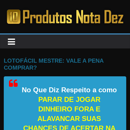
Pular
para
o
PRODUTOS
conteúdo
NOTA
DEZ
LOTOFÁCIL MESTRE: VALE A PENA
COMPRAR?
C
a
No Que Diz Respeito a como
n
s
PARAR DE JOGAR
a
DINHEIRO FORA E
d
ALAVANCAR SUAS
o
CHANCES DE ACERTAR NA