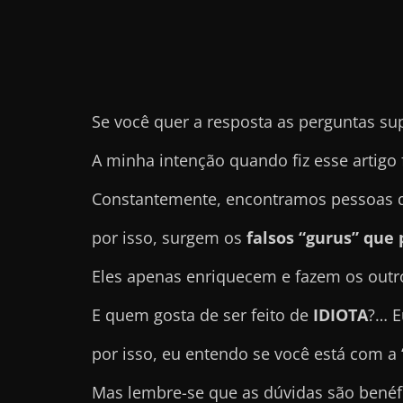
e
t
r
a
Se você quer a resposta as perguntas su
b
a
A minha intenção quando fiz esse artigo 
l
h
Constantemente, encontramos pessoas qu
a
por isso, surgem os
falsos “gurus” qu
r
c
Eles apenas enriquecem e fazem os out
o
E quem gosta de ser feito de
IDIOTA
?… E
m
a
por isso, eu entendo se você está com a
q
Mas lembre-se que as dúvidas são benéf
u