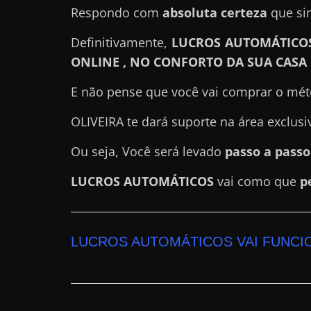
Respondo com
absoluta certeza
que sim
a
?
Definitivamente,
LUCROS AUTOMÁTICO
J
ONLINE , NO CONFORTO DA SUA CASA
á
E não pense que você vai comprar o mét
p
e
OLIVEIRA te dará suporte na área exclus
n
Ou seja, Você será levado
passo a pass
s
o
LUCROS AUTOMÁTICOS
vai como que
p
u
e
m
LUCROS AUTOMÁTICOS VAI FUNCI
g
a
n
h