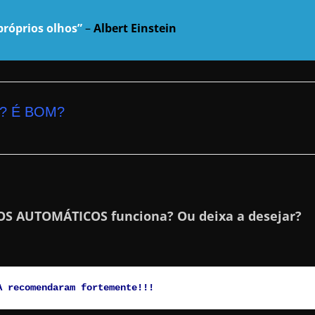
róprios olhos”
–
Albert Einstein
? É BOM?
ROS AUTOMÁTICOS funciona? Ou deixa a desejar?
A recomendaram fortemente!!!