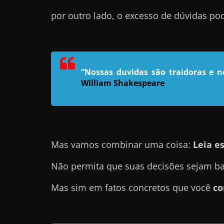
e
por outro lado, o excesso de dúvidas p
l
e
c
h
“Nossas duvidas são traidoras e 
e
William Shakespeare
f
e
c
h
Mas vamos combinar uma coisa:
Leia es
a
Não permita que suas decisões sejam ba
t
o
Mas sim em fatos concretos que você
co
?
P
e