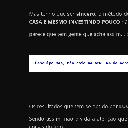
a
Mas tenho que ser
sincero
, o método 
r
CASA E MESMO INVESTINDO POUCO
nã
d
i
parece que tem gente que acha assim… 
n
h
e
i
Desculpa mas, não caia na ASNEIRA de ach
r
o
n
a
i
Os resultados que tem se obtido por
LU
n
Sendo assim, não divida a atenção que
t
coisas do tipo.
e