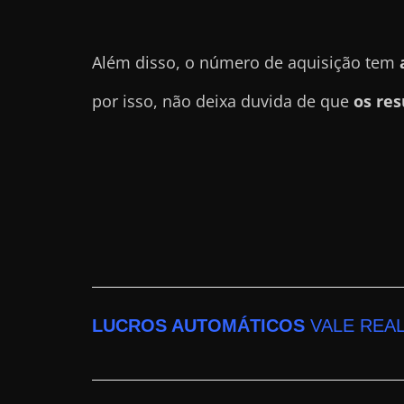
a
r
Além disso, o número de aquisição tem
u
m
por isso, não deixa duvida de que
os res
d
i
n
h
e
i
r
o
e
LUCROS AUTOMÁTICOS
VALE REA
x
t
r