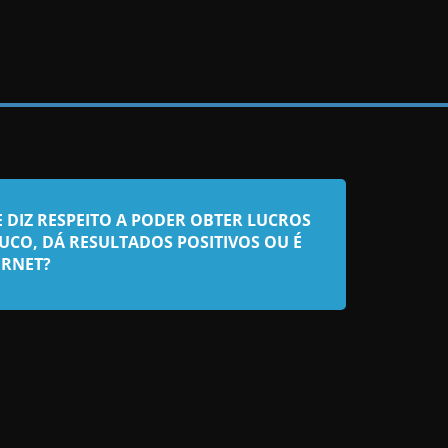
DIZ RESPEITO A PODER OBTER LUCROS
UCO, DÁ RESULTADOS POSITIVOS OU É
ERNET?