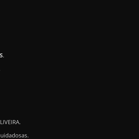
S
.
.
LIVEIRA.
cuidadosas.