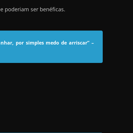
e poderiam ser benéficas.
nhar, por simples medo de arriscar”
–