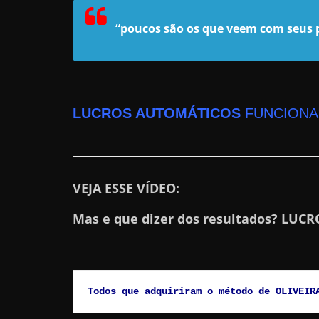
n
“poucos são os que veem com seus p
s
a
n
d
LUCROS AUTOMÁTICOS
FUNCIONA
o
e
m
c
VEJA ESSE VÍDEO:
o
m
Mas e que dizer dos resultados? LUC
o
g
a
Todos que adquiriram o método de OLIVEIR
n
h