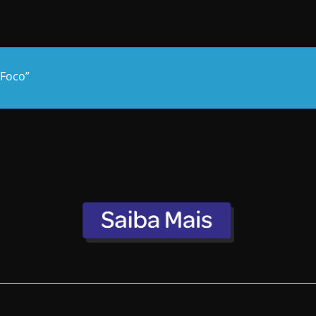
 Foco”