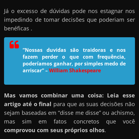
h
a
Já o excesso de dúvidas pode nos estagnar nos
r
impedindo de tomar decisões que poderiam ser
u
benéficas .
m
d
“Nossas duvidas são traidoras e nos
i
fazem perder o que com frequência,
n
poderíamos ganhar, por simples medo de
h
arriscar”
–
William Shakespeare
e
i
Mas vamos combinar uma coisa: Leia esse
r
artigo até o final
para que as suas decisões não
o
sejam baseadas em “disse me disse” ou achismo,
e
mas sim em fatos concretos que você
x
comprovou com seus próprios olhos
.
t