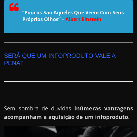
r
a
“Poucos São Aqueles Que Veem Com Seus
?
Próprios Olhos”
–
Albert Einstein
J
á
p
e
SERÁ QUE UM INFOPRODUTO VALE A
n
PENA?
s
o
u
e
m
Sem sombra de duvidas
inúmeras vantagens
g
acompanham a aquisição de um infoproduto
.
a
n