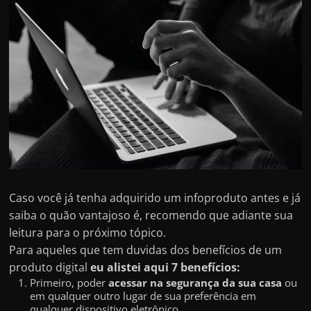
h
a
r
d
i
n
h
e
i
r
o
Caso você já tenha adquirido um infoproduto antes e já
n
saiba o quão vantajoso é, recomendo que adiante sua
leitura para o próximo tópico.
a
Para aqueles que tem duvidas dos benefícios de um
i
produto digital
eu alistei aqui 7 benefícios:
n
Primeiro, poder
acessar na segurança da sua casa
ou
t
em qualquer outro lugar de sua preferência em
qualquer dispositivo eletrônico.