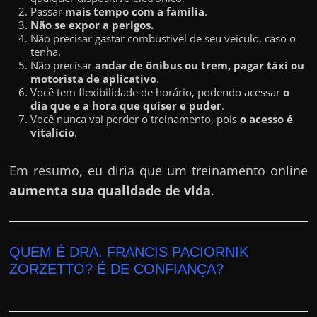
e
Passar
mais tempo com a família
.
r
Não se expor a perigos.
Não precisar gastar combustível de seu veículo, caso o
n
tenha.
e
Não precisar
andar de ônibus ou trem, pagar táxi ou
motorista de aplicativo
.
t
Você tem flexibilidade de horário, podendo acessar
o
?
dia que e a hora que quiser e puder
.
Você nunca vai perder o treinamento, pois
o acesso é
M
vitalício
.
a
s
Em resumo, eu diria que um treinamento online
c
aumenta sua qualidade de vida
.
o
m
o
QUEM É DRA. FRANCIS PACIORNIK
?
ZORZETTO? É DE CONFIANÇA?
🤔