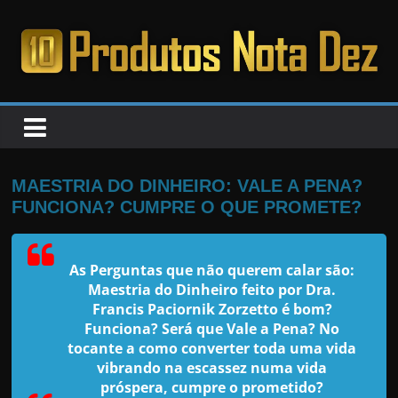
Pular
para
o
PRODUTOS
conteúdo
NOTA
DEZ
MAESTRIA DO DINHEIRO: VALE A PENA?
FUNCIONA? CUMPRE O QUE PROMETE?
C
a
As Perguntas que não querem calar são:
n
Maestria do Dinheiro feito por Dra.
s
Francis Paciornik Zorzetto é bom?
a
Funciona? Será que Vale a Pena? No
tocante a como converter toda uma vida
d
vibrando na escassez numa vida
o
próspera, cumpre o prometido?