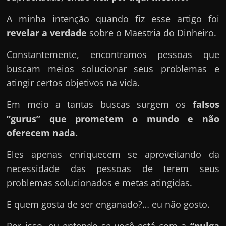
u
e
A minha intenção quando fiz esse artigo foi
l
revelar a verdade
sobre o Maestria do Dinheiro.
e
Constantemente, encontramos pessoas que
c
buscam meios solucionar seus problemas e
h
atingir certos objetivos na vida.
e
f
Em meio a tantas buscas surgem os
falsos
e
“gurus” que prometem o mundo e não
c
oferecem nada.
h
Eles apenas enriquecem se aproveitando da
a
necessidade das pessoas de terem seus
t
problemas solucionados e metas atingidas.
o
?
E quem gosta de ser enganado?… eu não gosto.
P