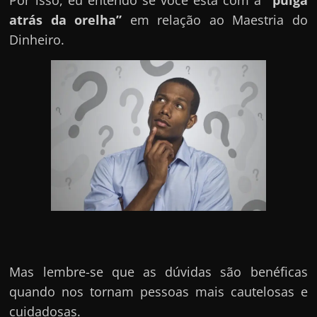
Por isso, eu entendo se você está com a
“pulga
e
atrás da orelha”
em relação ao Maestria do
n
Dinheiro.
s
a
n
d
o
e
m
c
o
m
o
g
Mas lembre-se que as dúvidas são benéficas
a
quando nos tornam pessoas mais cautelosas e
n
cuidadosas.