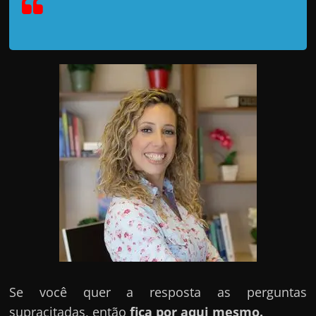
d
e
t
r
a
b
a
l
h
a
r
c
o
m
a
Se você quer a resposta as perguntas
q
supracitadas, então
fica por aqui mesmo.