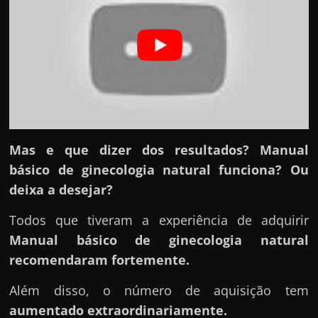
h
a
r
d
i
n
h
e
Mas e que dizer dos resultados? Manual
i
básico de ginecologia natural funciona? Ou
r
deixa a desejar?
o
Todos que tiveram a experiência de adquirir
n
Manual básico de ginecologia natural
a
recomendaram fortemente.
i
n
Além disso, o número de aquisição tem
t
aumentado extraordinariamente.