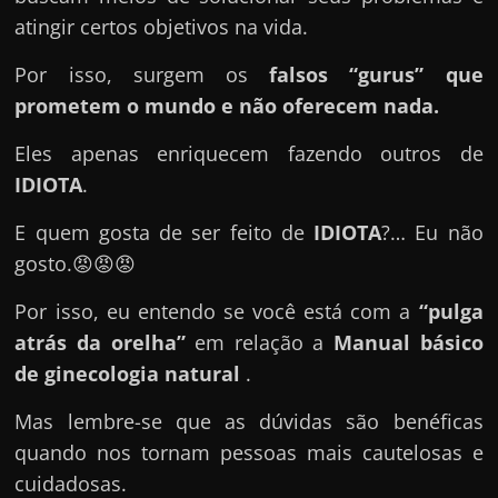
e
atingir certos objetivos na vida.
n
s
Por isso, surgem os
falsos “gurus” que
a
prometem o mundo e não oferecem nada.
n
Eles apenas enriquecem fazendo outros de
d
IDIOTA
.
o
e
E quem gosta de ser feito de
IDIOTA
?… Eu não
m
gosto.😡😡😡
c
Por isso, eu entendo se você está com a
“pulga
o
atrás da orelha”
em relação a
Manual básico
m
de ginecologia natural
.
o
g
Mas lembre-se que as dúvidas são benéficas
a
quando nos tornam pessoas mais cautelosas e
n
cuidadosas.