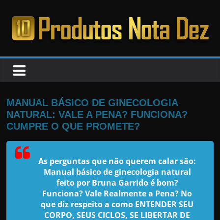
Pular
para
o
PRODUTOS
conteúdo
NOTA
DEZ
MANUAL BÁSICO DE GINECOLOGIA
NATURAL: VALE A PENA? FUNCIONA?
C
CUMPRE O QUE PROMETE?
a
n
As perguntas que não querem calar são:
s
Manual básico de ginecologia natural
a
feito por Bruna Garrido
é bom?
Funciona? Vale Realmente a Pena? No
d
que diz respeito a como ENTENDER SEU
o
CORPO, SEUS CICLOS, SE LIBERTAR DE