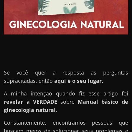
u
e
l
e
c
h
e
f
e
Se você quer a resposta as perguntas
c
supracitadas, então
aqui é o seu lugar.
h
a
A minha intenção quando fiz esse artigo foi
t
revelar a VERDADE
sobre
Manual básico de
o
ginecologia natural
.
?
Constantemente, encontramos pessoas que
P
buscam meios de solucionar seus problemas e