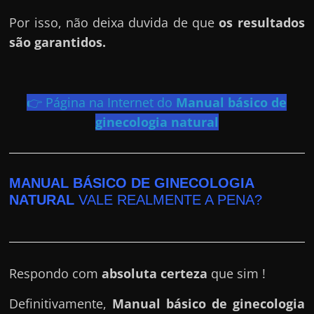
e
r
Por isso, não deixa duvida de que
os resultados
n
são garantidos.
e
t
?
👉 Página na Internet do
Manual básico de
M
ginecologia natural
a
s
c
MANUAL BÁSICO DE GINECOLOGIA
o
NATURAL
VALE REALMENTE A PENA?
m
o
?
Respondo com
absoluta certeza
que sim !
🤔
Definitivamente,
Manual básico de ginecologia