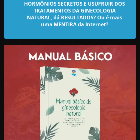
d
HORMÔNIOS SECRETOS E USUFRUIR DOS
e
TRATAMENTOS DA GINECOLOGIA
NATURAL, dá RESULTADOS? Ou é mais
t
uma MENTIRA da Internet?
r
a
b
a
l
h
a
r
c
o
m
a
q