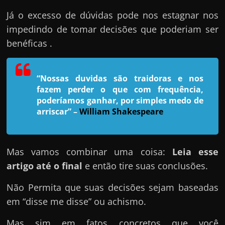
h
Já o excesso de dúvidas pode nos estagnar nos
a
impedindo de tomar decisões que poderiam ser
r
benéficas .
u
m
d
“Nossas duvidas são traidoras e nos
i
fazem perder o que com frequência,
n
poderíamos ganhar, por simples medo de
arriscar”
–
William Shakespeare
h
e
i
Mas vamos combinar uma coisa:
Leia esse
r
artigo até o final
e então tire suas conclusões.
o
e
Não Permita que suas decisões sejam baseadas
x
em “disse me disse” ou achismo.
t
Mas sim em fatos concretos que você