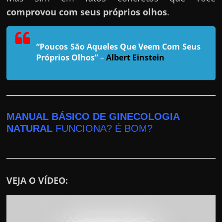
r
comprovou com seus próprios olhos
.
a
?
J
“Poucos São Aqueles Que Veem Com Seus
á
Próprios Olhos”
–
Albert Einstein
p
e
n
s
MANUAL BÁSICO DE GINECOLOGIA
o
NATURAL
FUNCIONA? É BOM?
u
e
m
VEJA O VÍDEO:
g
a
n