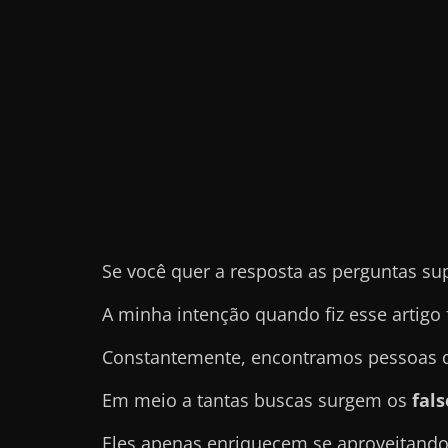
e
t
r
a
b
a
l
h
a
Se você quer a resposta as perguntas su
r
c
A minha intenção quando fiz esse artigo 
o
Constantemente, encontramos pessoas qu
m
a
Em meio a tantas buscas surgem os
fal
q
Eles apenas enriquecem se aproveitando
u