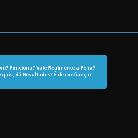
bom? Funciona? Vale Realmente a Pena?
 quis, dá Resultados? É de confiança?