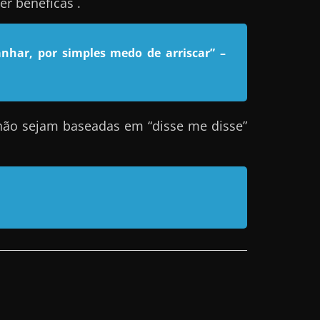
r benéficas .
nhar, por simples medo de arriscar”
–
não sejam baseadas em “disse me disse”