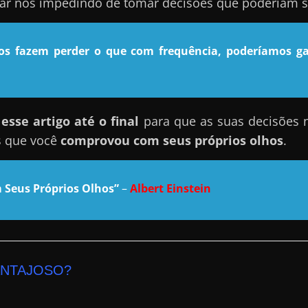
nar nos impedindo de tomar decisões que poderiam se
nos fazem perder o que com frequência, poderíamos ga
sse artigo até o final
para que as suas decisões 
s que você
comprovou com seus próprios olhos
.
 Seus Próprios Olhos”
–
Albert Einstein
ANTAJOSO?