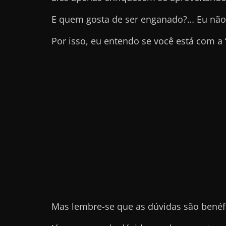
e
E quem gosta de ser enganado?… Eu não
l
Por isso, eu entendo se você está com a
e
c
h
e
f
e
c
h
a
t
o
?
Mas lembre-se que as dúvidas são benéf
P
e