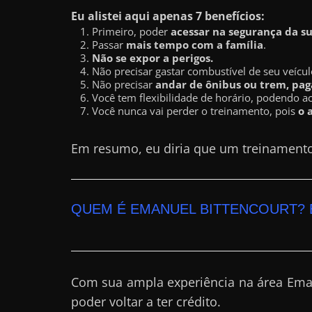
Eu alistei aqui apenas 7 benefícios:
a
Primeiro, poder
acessar na segurança da s
?
Passar
mais tempo com a família
.
J
Não se expor a perigos.
Não precisar gastar combustível de seu veícul
á
Não precisar
andar de ônibus ou trem, paga
p
Você tem flexibilidade de horário, podendo a
Você nunca vai perder o treinamento, pois
o 
e
n
Em resumo, eu diria que um treinament
s
o
u
QUEM É EMANUEL BITTENCOURT? 
e
m
g
a
Com sua ampla experiência na área Ema
n
poder voltar a ter crédito.
h