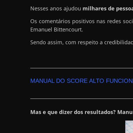
a
Nesses anos ajudou
milhares de pessoa
r
Os comentários positivos nas redes soc
d
Emanuel Bittencourt.
i
n
Sendo assim, com respeito a credibilida
h
e
i
r
MANUAL DO SCORE ALTO FUNCION
o
n
a
i
Mas e que dizer dos resultados? Manua
n
t
e