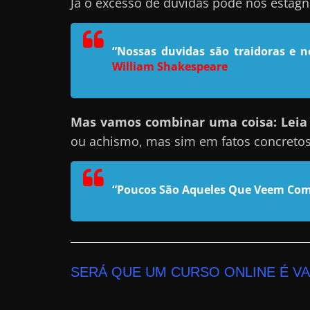
Já o excesso de dúvidas pode nos estag
n
s
“Nossas duvidas são traidoras e 
a
William Shakespeare
n
d
o
Mas vamos combinar uma coisa: Leia e
e
ou achismo, mas sim em fatos concreto
m
c
“Poucos São Aqueles Que Veem Com
o
m
o
g
a
SERÁ QUE UM CURSO ONLINE É V
n
h