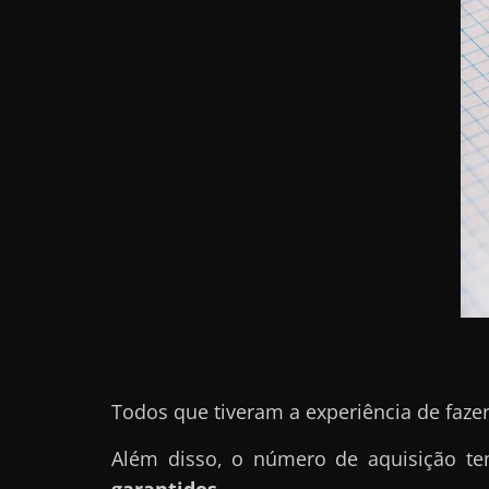
r
n
e
t
?
M
a
s
c
o
m
o
?
Todos que tiveram a experiência de faze
🤔
Além disso, o número de aquisição 