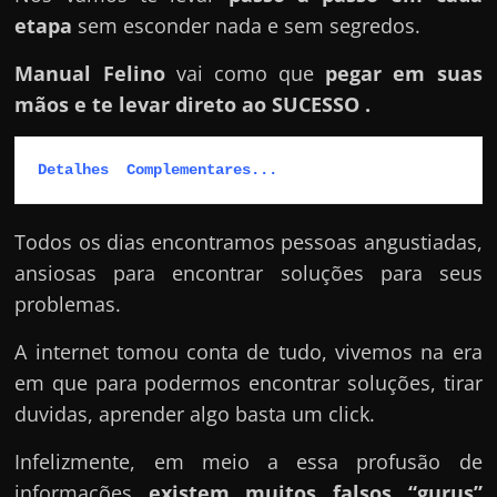
e
etapa
sem esconder nada e sem segredos.
r
n
Manual Felino
vai como que
pegar em suas
e
mãos e te levar direto ao SUCESSO .
t
?
Detalhes  Complementares...
M
a
Todos os dias encontramos pessoas angustiadas,
s
ansiosas para encontrar soluções para seus
c
problemas.
o
m
A internet tomou conta de tudo, vivemos na era
o
em que para podermos encontrar soluções, tirar
?
duvidas, aprender algo basta um click.
🤔
Infelizmente, em meio a essa profusão de
informações
existem muitos falsos “gurus”