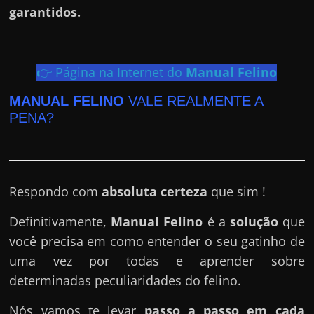
h
garantidos.
a
r
d
👉 Página na Internet do
Manual Felino
i
n
MANUAL FELINO
VALE REALMENTE A
PENA?
h
e
i
r
Respondo com
absoluta certeza
que sim !
o
n
Definitivamente,
Manual Felino
é a
solução
que
a
você precisa em como entender o seu gatinho de
i
uma vez por todas e aprender sobre
n
determinadas peculiaridades do felino.
t
Nós vamos te levar
passo a passo em cada