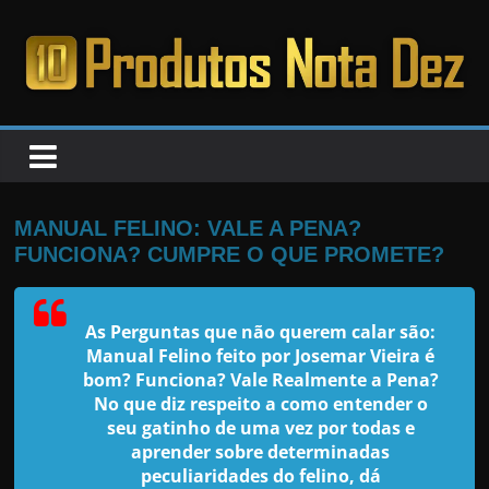
Pular
para
o
PRODUTOS
conteúdo
NOTA
DEZ
MANUAL FELINO: VALE A PENA?
FUNCIONA? CUMPRE O QUE PROMETE?
C
a
As Perguntas que não querem calar são:
n
Manual Felino feito por Josemar Vieira é
s
bom? Funciona? Vale Realmente a Pena?
a
No que diz respeito a como entender o
seu gatinho de uma vez por todas e
d
aprender sobre determinadas
o
peculiaridades do felino, dá