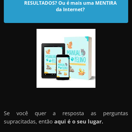
d
RESULTADOS? Ou é mais uma MENTIRA
e
da Internet?
t
r
a
b
a
l
h
a
r
c
o
m
Se você quer a resposta as perguntas
a
supracitadas, então
aqui é o seu lugar.
q