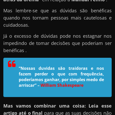
e
n
Mas lembre-se que as dúvidas são benéficas
s
quando nos tornam pessoas mais cautelosas e
a
cuidadosas.
n
Já o excesso de dúvidas pode nos estagnar nos
d
impedindo de tomar decisões que poderiam ser
o
benéficas .
e
m
c
“Nossas duvidas são traidoras e nos
o
fazem perder o que com frequência,
m
poderíamos ganhar, por simples medo de
arriscar”
–
William Shakespeare
o
g
a
Mas vamos combinar uma coisa: Leia esse
n
artigo até o final
para que as suas decisões não