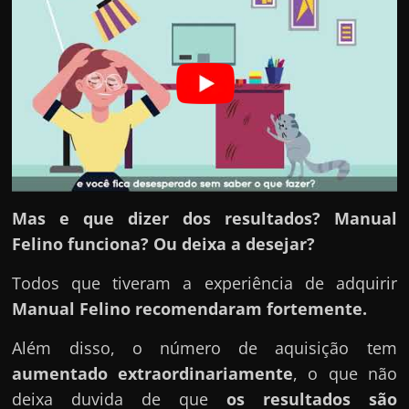
r
a
?
J
á
p
e
n
s
Mas e que dizer dos resultados? Manual
o
Felino funciona? Ou deixa a desejar?
u
Todos que tiveram a experiência de adquirir
e
Manual Felino
recomendaram fortemente.
m
g
Além disso, o número de aquisição tem
a
aumentado extraordinariamente
, o que não
n
deixa duvida de que
os resultados são