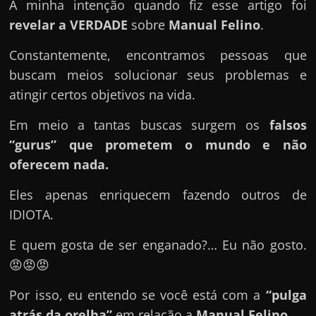
u
A minha intenção quando fiz esse artigo foi
e
revelar a VERDADE
sobre
Manual Felino
.
l
Constantemente, encontramos pessoas que
e
buscam meios solucionar seus problemas e
c
atingir certos objetivos na vida.
h
e
Em meio a tantas buscas surgem os
falsos
f
“gurus” que prometem o mundo e não
e
oferecem nada.
c
Eles apenas enriquecem fazendo outros de
h
IDIOTA.
a
t
E quem gosta de ser enganado?… Eu não gosto.
o
😡😡😡
?
Por isso, eu entendo se você está com a
“pulga
P
atrás da orelha”
em relação a
Manual Felino
.