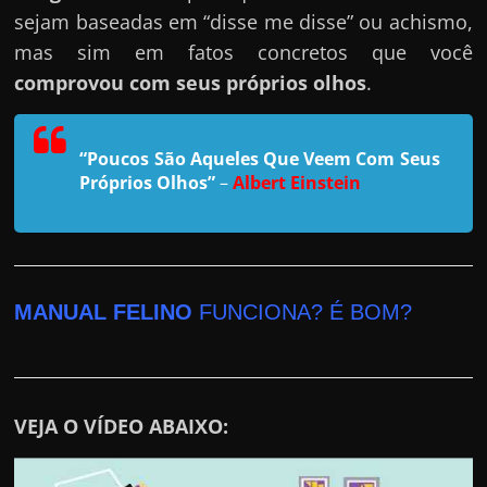
h
sejam baseadas em “disse me disse” ou achismo,
a
mas sim em fatos concretos que você
r
comprovou com seus próprios olhos
.
u
m
d
“Poucos São Aqueles Que Veem Com Seus
Próprios Olhos”
–
Albert Einstein
i
n
h
e
i
MANUAL FELINO
FUNCIONA? É BOM?
r
o
e
VEJA O VÍDEO ABAIXO:
x
t