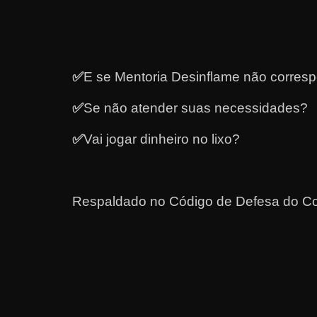
a
?
J
á
✅
E se Mentoria Desinflame não corres
p
✅
Se não atender suas necessidades?
e
n
✅
Vai jogar dinheiro no lixo?
s
o
u
Respaldado no
Código de Defesa do Co
e
m
g
a
n
h