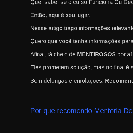
Quer saber se o curso Funciona Ou De
e
Então, aqui é seu lugar.
l
e
Nesse artigo trago informações relevan
c
h
Quero que você tenha informações para
e
Afinal, tá cheio de
MENTIROSOS
por aí
f
e
Eles prometem solução, mas no final é 
c
Sem delongas e enrolações,
Recomend
h
a
t
o
Por que recomendo Mentoria De
?
P
e