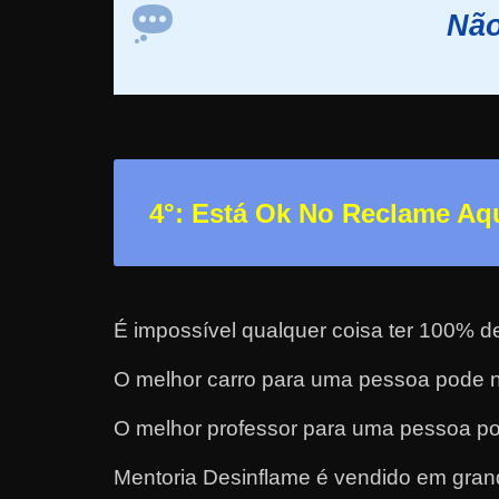
Não
r
n
e
t
?
M
4°: Está Ok No Reclame Aq
a
s
c
o
É impossível qualquer coisa ter 100% d
m
o
O melhor carro para uma pessoa pode n
?
O melhor professor para uma pessoa po
🤔
Mentoria Desinflame é vendido em gran