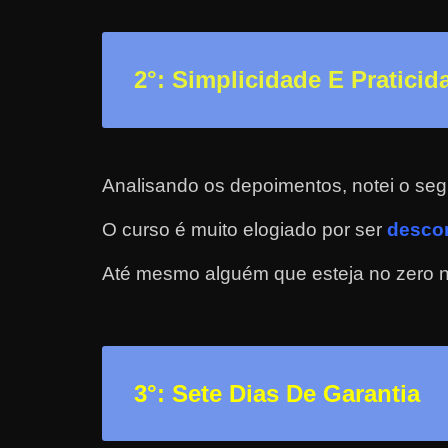
a
r
2
°: Simplicidade E Praticid
u
m
d
i
Analisando os depoimentos, notei o seg
n
h
O curso é muito elogiado por ser
descom
e
Até mesmo alguém que esteja no zero nã
i
r
o
e
x
3
°: Sete Dias De Garantia
t
r