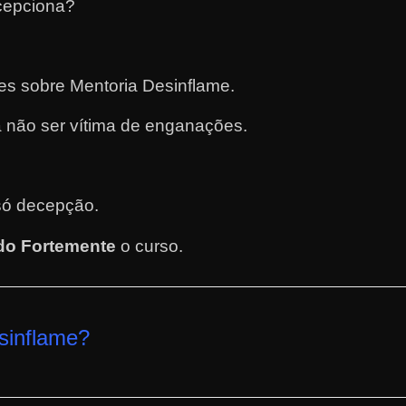
cepciona?
tes sobre Mentoria Desinflame.
 não ser vítima de enganações.
.
só decepção.
o Fortemente
o curso
.
sinflame
?