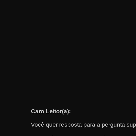
e
t
r
a
b
a
l
h
a
r
c
o
m
Caro Leitor(a):
a
Você quer resposta para a pergunta sup
q
u