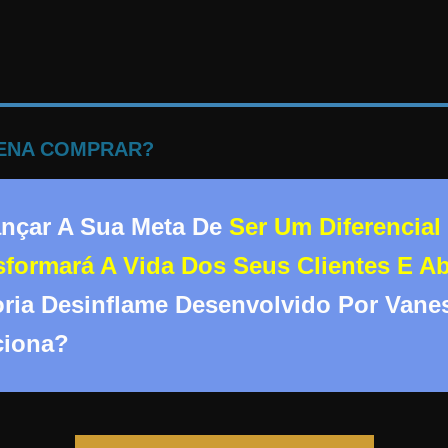
PENA COMPRAR?
ançar A Sua Meta De
Ser Um Diferencia
formará A Vida Dos Seus Clientes E Ab
oria Desinflame Desenvolvido Por Vane
ciona?