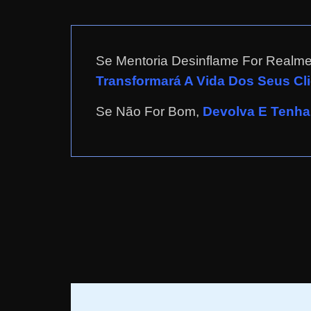
a
r
d
Se Mentoria Desinflame For Realm
i
Transformará A Vida Dos Seus Cli
n
Se Não For Bom,
Devolva E Tenha 
h
e
i
r
o
n
a
i
n
t
e