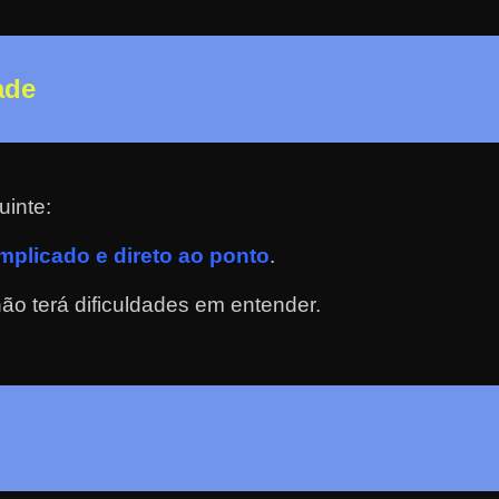
ade
uinte:
plicado e direto ao ponto
.
o terá dificuldades em entender.