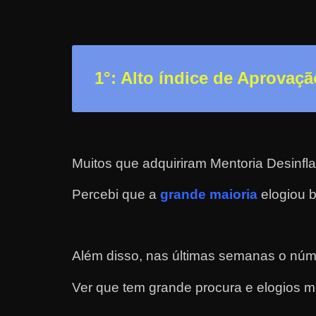
n
s
a
n
1°: Alto índice de Aprovaçã
d
o
e
m
Muitos que adquiriram Mentoria Desinfl
c
o
Percebi que a
grande maioria
elogiou b
m
o
g
Além disso, nas últimas semanas o núm
a
Ver que tem grande procura e elogios m
n
h