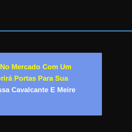
l No Mercado Com Um
rirá Portas Para Sua
ssa Cavalcante E Meire