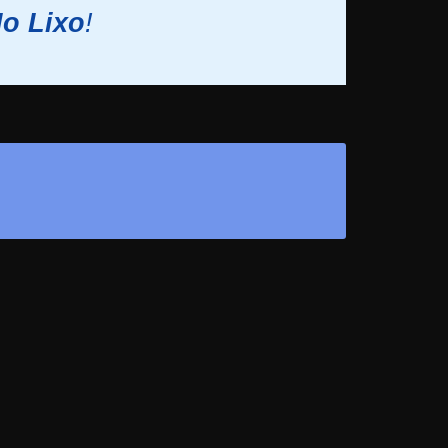
No Lixo
!