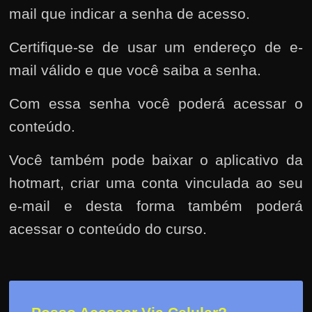
u
mail que indicar a senha de acesso.
e
l
Certifique-se de usar um endereço de e-
e
mail válido e que você saiba a senha.
c
h
Com essa senha você poderá acessar o
e
conteúdo.
f
e
Você também pode baixar o aplicativo da
c
hotmart, criar uma conta vinculada ao seu
h
e-mail e desta forma também poderá
a
acessar o conteúdo do curso.
t
o
?
P