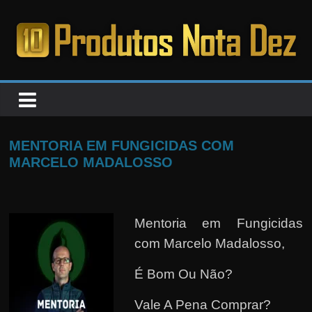
Pular
para
o
PRODUTOS
conteúdo
NOTA
DEZ
MENTORIA EM FUNGICIDAS COM
MARCELO MADALOSSO
C
a
n
Mentoria em Fungicidas
s
com Marcelo Madalosso,
a
É Bom Ou Não?
d
o
Vale A Pena Comprar?