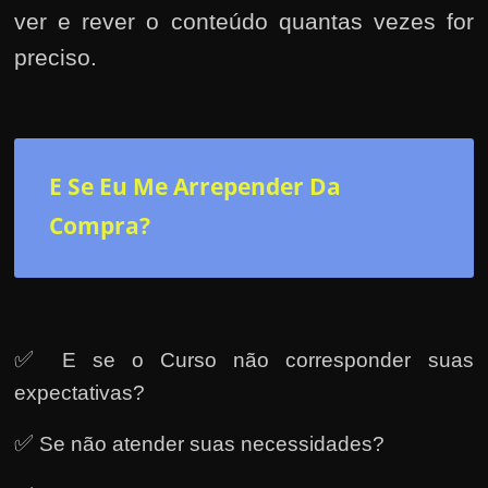
r
ver e rever o conteúdo quantas vezes for
a
preciso.
?
J
á
p
E Se Eu Me Arrepender Da
e
n
Compra?
s
o
u
e
✅
E se o Curso não corresponder suas
m
expectativas?
g
a
✅
Se não atender suas necessidades?
n