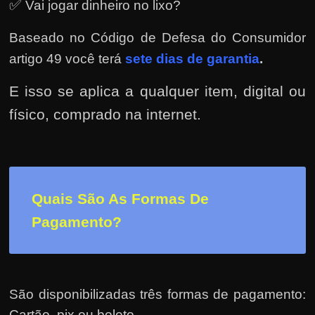
h
✅
Vai jogar dinheiro no lixo?
a
Baseado no
Código de Defesa do Consumidor
r
artigo 49 você terá
sete dias de garantia
.
d
i
E isso se aplica a qualquer item, digital ou
n
físico, comprado na internet.
h
e
i
r
o
Quais São As Formas De
n
Pagamento?
a
i
n
São disponibilizadas três formas de pagamento:
t
Cartão, pix ou boleto.