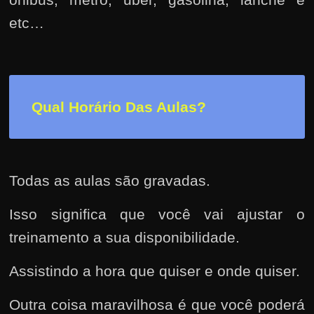
h
a
etc…
r
u
m
d
Qual Horário Das Aulas?
i
n
h
e
Todas as aulas são gravadas.
i
Isso significa que você vai ajustar o
r
treinamento a sua disponibilidade.
o
e
Assistindo a hora que quiser e onde quiser.
x
t
Outra coisa maravilhosa é que você poderá