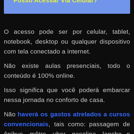
Posso Acessar Via Celular?
e
n
s
a
O acesso pode ser por celular, tablet,
n
notebook, desktop ou qualquer dispositivo
d
o
com tela conectado a internet.
e
Não existe aulas presenciais, todo o
m
conteúdo é 100% online.
c
o
Isso significa que você poderá embarcar
m
nessa jornada no conforto de casa.
o
g
Não
haverá os gastos atrelados a cursos
a
convencionais
, tais como: passagem de
n
ônibus, mêtro, uber, gasolina, lanche e