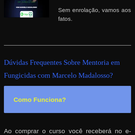
d
e
Sem enrolação, vamos aos
t
fatos.
r
a
b
a
l
Dúvidas Frequentes Sobre Mentoria em
h
Fungicidas com Marcelo Madalosso
?
a
r
c
Como Funciona?
o
m
a
q
Ao comprar o curso você receberá no e-