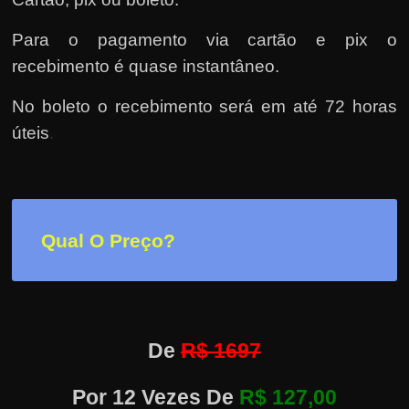
e
r
Para o pagamento via cartão e pix o
n
recebimento é quase instantâneo.
e
t
No boleto o recebimento será em até 72 horas
?
úteis
.
M
a
s
c
Qual O Preço?
o
m
o
?
De
R$ 1697
🤔
Por 12 Vezes De
R$ 127,00