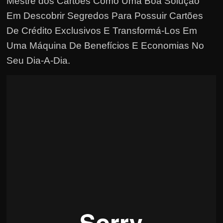
Mestre dos Cartões Como Uma Boa Solução
h
a
Em Descobrir Segredos Para Possuir Cartões
r
De Crédito Exclusivos E Transformá-Los Em
u
Uma Máquina De Benefícios E Economias No
m
Seu Dia-A-Dia
.
d
i
n
h
e
i
r
o
e
x
t