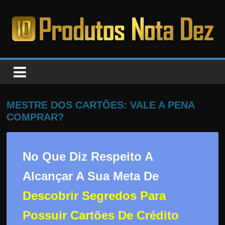
Pular
para
o
PRODUTOS
conteúdo
NOTA
DEZ
MESTRE DOS CARTÕES: VALE A PENA
COMPRAR?
C
a
No Que Diz Respeito A
n
s
Alcançar A Sua Meta De
a
Descobrir Segredos Para
d
o
Possuir Cartões De Crédito