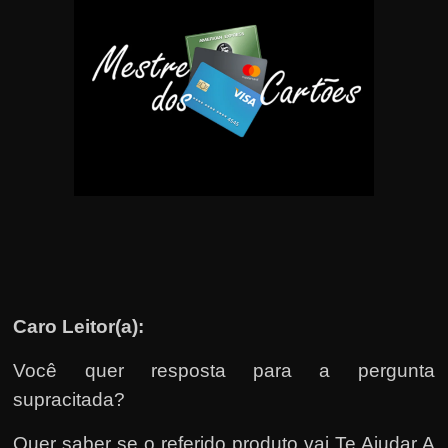
u
e
l
e
c
h
e
f
e
c
h
a
Caro Leitor(a):
t
o
Você quer resposta para a pergunta
?
supracitada?
P
Quer saber se o referido produto vai Te Ajudar A