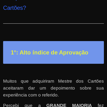
h
Cartões
?
a
r
d
i
n
h
e
1°: Alto índice de Aprovação
i
r
o
n
a
Muitos que adquiriram Mestre dos Cartões
i
aceitaram dar um depoimento sobre sua
n
experiência com o referido.
t
Percebi que a
GRANDE MAIORIA
fez