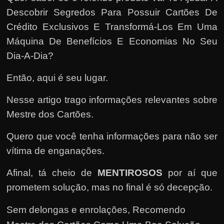
e
Descobrir Segredos Para Possuir Cartões De
n
Crédito Exclusivos E Transformá-Los Em Uma
s
Máquina De Benefícios E Economias No Seu
a
Dia-A-Dia?
n
d
Então, aqui é seu lugar.
o
e
Nesse artigo trago informações relevantes sobre
m
Mestre dos Cartões.
c
Quero que você tenha informações para não ser
o
vítima de enganações.
m
o
Afinal, tá cheio de
MENTIROSOS
por aí que
g
prometem solução, mas no final é só decepção.
a
Sem delongas e enrolações,
Recomendo
n