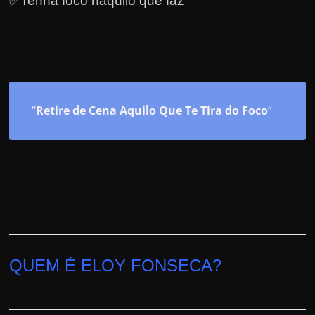
✅Tenha foco naquilo que faz
“
Retire de Cena Aquilo Que Te Tira do Foco
“
QUEM É ELOY FONSECA?