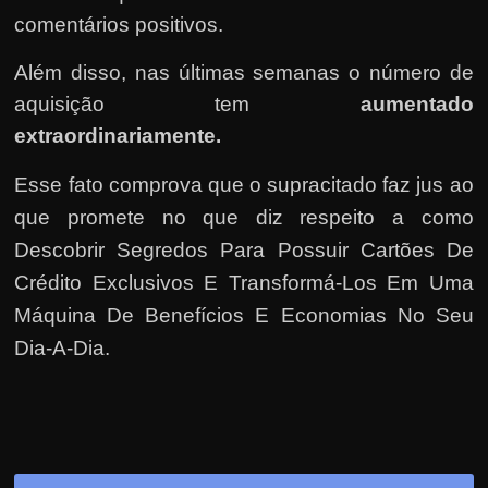
e
comentários positivos.
r
n
Além disso, nas últimas semanas o número de
e
aquisição tem
aumentado
t
extraordinariamente.
?
M
Esse fato comprova que o supracitado faz jus ao
a
que promete no que diz respeito a como
s
Descobrir Segredos Para Possuir Cartões De
c
Crédito Exclusivos E Transformá-Los Em Uma
o
Máquina De Benefícios E Economias No Seu
m
Dia-A-Dia.
o
?
🤔