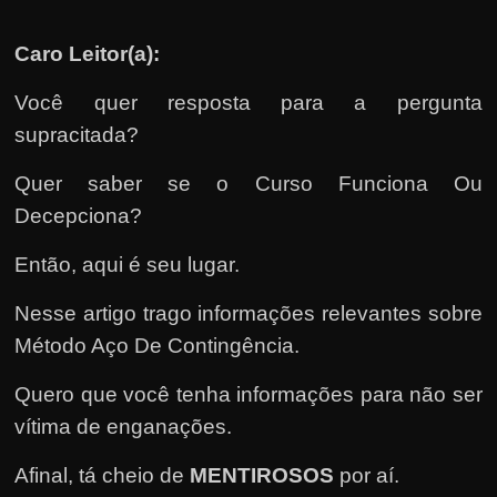
u
e
Caro Leitor(a):
l
e
Você quer resposta para a pergunta
c
supracitada?
h
Quer saber se o Curso Funciona Ou
e
Decepciona?
f
e
Então, aqui é seu lugar.
c
h
Nesse artigo trago informações relevantes sobre
a
Método Aço De Contingência.
t
Quero que você tenha informações para não ser
o
vítima de enganações.
?
P
Afinal, tá cheio de
MENTIROSOS
por aí.