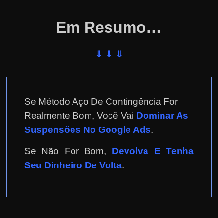
e
r
Em Resumo…
n
e
⇓ ⇓ ⇓
t
?
M
a
Se Método Aço De Contingência For
s
Realmente Bom, Você Vai
Dominar As
c
Suspensões No Google Ads
.
o
m
Se Não For Bom,
Devolva E Tenha
o
Seu Dinheiro De Volta
.
?
🤔