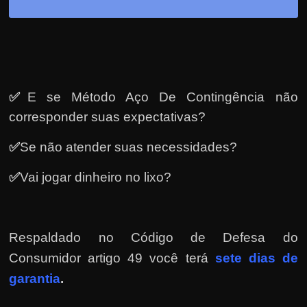
h
a
r
d
i
✅
E se Método Aço De Contingência não
n
h
corresponder suas expectativas?
e
✅
Se não atender suas necessidades?
i
r
✅
Vai jogar dinheiro no lixo?
o
n
a
Respaldado no
Código de Defesa do
i
Consumidor artigo 49 você terá
sete dias de
n
garantia
.
t