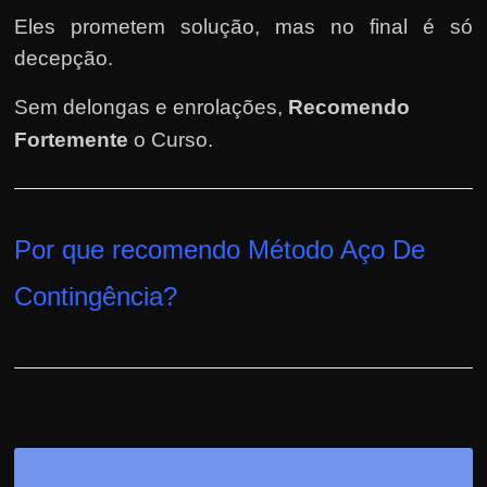
e
Eles prometem solução, mas no final é só
n
decepção.
s
a
Sem delongas e enrolações,
Recomendo
n
Fortemente
o Curso
.
d
o
e
m
Por que recomendo Método Aço De
c
Contingência
?
o
m
o
g
a
n