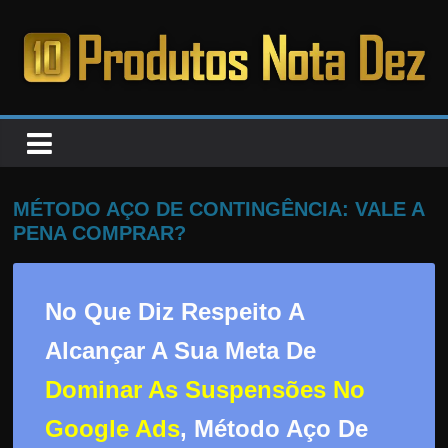
Pular
para
o
PRODUTOS
conteúdo
NOTA
DEZ
MÉTODO AÇO DE CONTINGÊNCIA: VALE A
PENA COMPRAR?
C
a
No Que Diz Respeito A
n
s
Alcançar A Sua Meta De
a
Dominar As Suspensões No
d
o
Google Ads
, Método Aço De