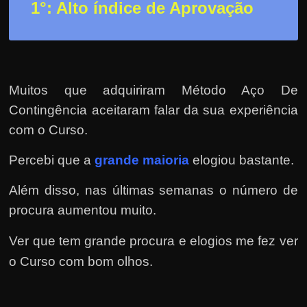
h
1°: Alto índice de Aprovação
a
r
u
m
Muitos que adquiriram Método Aço De
d
Contingência aceitaram falar da sua experiência
i
com o Curso.
n
h
Percebi que a
grande maioria
elogiou bastante.
e
Além disso, nas últimas semanas o número de
i
procura aumentou muito.
r
o
Ver que tem grande procura e elogios me fez ver
e
o Curso com bom olhos.
x
t