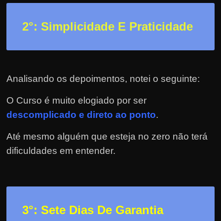
r
a
2
°: Simplicidade E Praticidade
?
J
á
p
Analisando os depoimentos, notei o seguinte:
e
n
O Curso é muito elogiado por ser
s
descomplicado e direto ao ponto
.
o
Até mesmo alguém que esteja no zero não terá
u
dificuldades em entender.
e
m
g
a
n
3
°: Sete Dias De Garantia