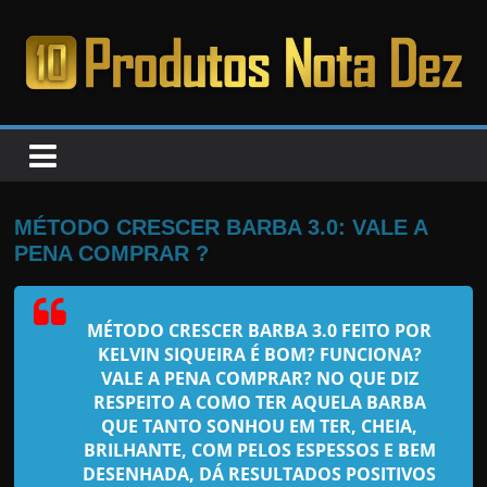
Pular
para
o
PRODUTOS
conteúdo
NOTA
DEZ
MÉTODO CRESCER BARBA 3.0: VALE A
PENA COMPRAR ?
C
a
MÉTODO CRESCER BARBA 3.0 FEITO POR
n
KELVIN SIQUEIRA
É BOM? FUNCIONA?
s
VALE A PENA COMPRAR? NO QUE DIZ
a
RESPEITO A COMO TER AQUELA BARBA
QUE TANTO SONHOU EM TER, CHEIA,
d
BRILHANTE, COM PELOS ESPESSOS E BEM
o
DESENHADA, DÁ RESULTADOS POSITIVOS