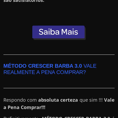
são satisfatórios.
e
r
n
e
t
?
M
a
s
MÉTODO CRESCER BARBA 3.0
VALE
c
REALMENTE A PENA COMPRAR?
o
m
o
?
Respondo com
absoluta certeza
que sim !!!
Vale
🤔
a Pena Comprar!!!