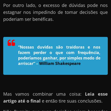
h
Por outro lado, o excesso de dúvidas pode nos
a
estagnar nos impedindo de tomar decisões que
r
poderiam ser benéficas.
u
m
d
i
“Nossas duvidas são traidoras e nos
n
fazem perder o que com frequência,
h
poderíamos ganhar, por simples medo de
e
arriscar”
–
William Shakespeare
i
r
o
e
Mas vamos combinar uma coisa:
Leia esse
x
artigo até o final
e então tire suas conclusões.
t