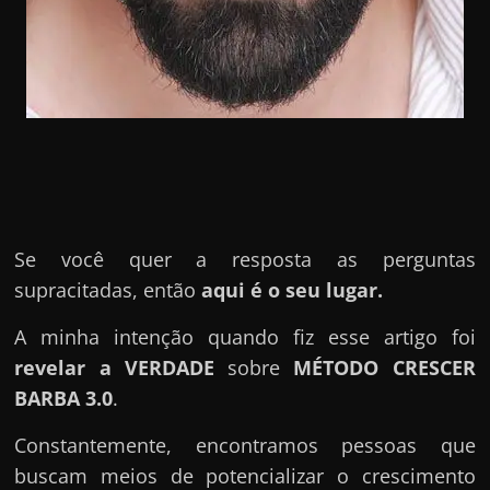
u
e
l
e
c
h
e
f
e
Se você quer a resposta as perguntas
c
supracitadas, então
aqui é o seu lugar.
h
A minha intenção quando fiz esse artigo foi
a
revelar a VERDADE
sobre
MÉTODO CRESCER
t
BARBA 3.0
.
o
?
Constantemente, encontramos pessoas que
P
buscam meios de potencializar o crescimento