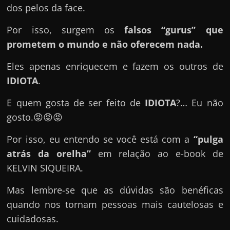
e
dos pelos da face.
n
Por isso, surgem os
falsos “gurus” que
s
prometem o mundo e não oferecem nada.
a
n
Eles apenas enriquecem e fazem os outros de
d
IDIOTA
.
o
e
E quem gosta de ser feito de
IDIOTA
?… Eu não
m
gosto.😡😡😡
c
Por isso, eu entendo se você está com a
“pulga
o
atrás da orelha”
em relação ao e-book de
m
KELVIN SIQUEIRA.
o
g
Mas lembre-se que as dúvidas são benéficas
a
quando nos tornam pessoas mais cautelosas e
n
cuidadosas.