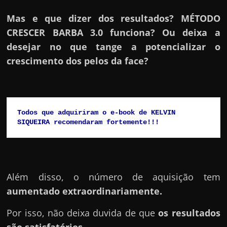
h
a
Mas e que dizer dos resultados? MÉTODO
r
CRESCER BARBA 3.0 funciona? Ou deixa a
d
desejar no que tange a potencializar o
i
crescimento dos pelos da face?
n
h
e
Todos que adquiriram o e-book de KELVIN 
i
SIQUEIRA recomendaram fortemente!!!
r
o
n
a
Além disso, o número de aquisição tem
i
aumentado extraordinariamente.
n
Por isso, não deixa duvida de que
os resultados
t