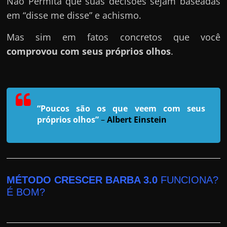
Não Permita que suas decisões sejam baseadas
r
em “disse me disse” e achismo.
a
?
Mas sim em fatos concretos que você
J
comprovou com seus próprios olhos
.
á
p
e
n
“Poucos são os que veem com seus
s
próprios olhos”
–
Albert Einstein
o
u
e
m
MÉTODO CRESCER BARBA 3.0
FUNCIONA?
g
É BOM?
a
n