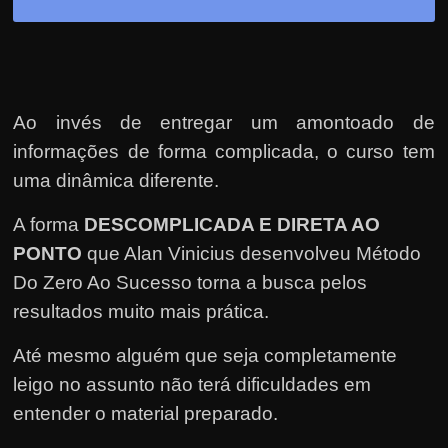
e
r
n
e
t
Ao invés de entregar um amontoado de
?
informações de forma complicada, o curso tem
M
uma dinâmica diferente.
a
A forma
DESCOMPLICADA E DIRETA AO
s
PONTO
que Alan Vinicius desenvolveu Método
c
o
Do Zero Ao Sucesso torna a busca pelos
m
resultados muito mais prática.
o
Até mesmo alguém que seja completamente
?
leigo no assunto não terá dificuldades em
🤔
entender o material preparado.