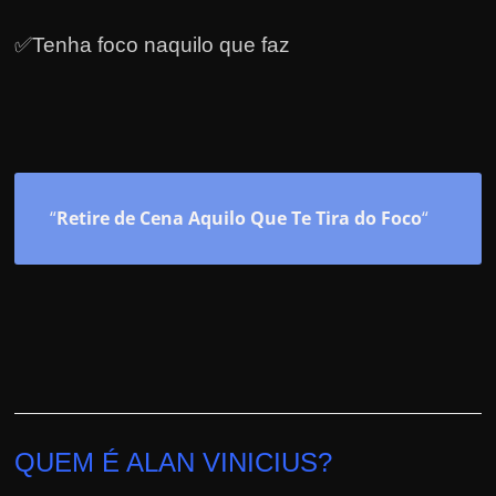
✅Tenha foco naquilo que faz
“
Retire de Cena Aquilo Que Te Tira do Foco
“
QUEM É ALAN VINICIUS?