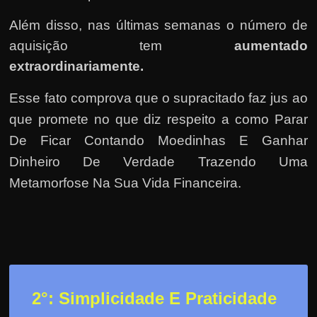
h
a
Além disso, nas últimas semanas o número de
r
aquisição tem
aumentado
d
extraordinariamente.
i
Esse fato comprova que o supracitado faz jus ao
n
que promete no que diz respeito a como Parar
h
e
De Ficar Contando Moedinhas E Ganhar
i
Dinheiro De Verdade Trazendo Uma
r
Metamorfose Na Sua Vida Financeira.
o
n
a
i
n
2
°: Simplicidade E Praticidade
t