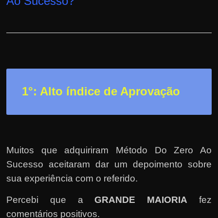
Ao Sucesso
?
r
a
?
J
á
p
e
1°: Alto índice de Aprovação
n
s
o
u
Muitos que adquiriram Método Do Zero Ao
e
m
Sucesso aceitaram dar um depoimento sobre
g
sua experiência com o referido.
a
Percebi que a
GRANDE MAIORIA
fez
n
comentários positivos.