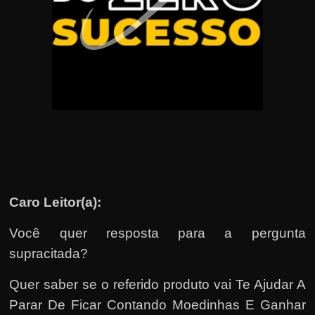
u
e
l
e
c
h
e
f
e
c
h
Caro Leitor(a):
a
Você quer resposta para a pergunta
t
supracitada?
o
?
Quer saber se o referido produto vai Te Ajudar A
P
Parar De Ficar Contando Moedinhas E Ganhar