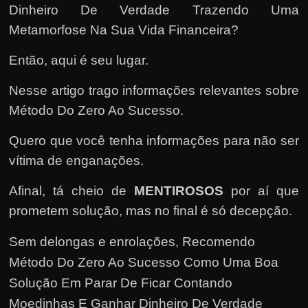
e
Dinheiro De Verdade Trazendo Uma
n
Metamorfose Na Sua Vida Financeira?
s
a
Então, aqui é seu lugar.
n
Nesse artigo trago informações relevantes sobre
d
Método Do Zero Ao Sucesso.
o
e
Quero que você tenha informações para não ser
m
vítima de enganações.
c
Afinal, tá cheio de
MENTIROSOS
por aí que
o
prometem solução, mas no final é só decepção.
m
o
Sem delongas e enrolações,
Recomendo
g
Método Do Zero Ao Sucesso Como Uma Boa
a
Solução Em Parar De Ficar Contando
n
Moedinhas E Ganhar Dinheiro De Verdade