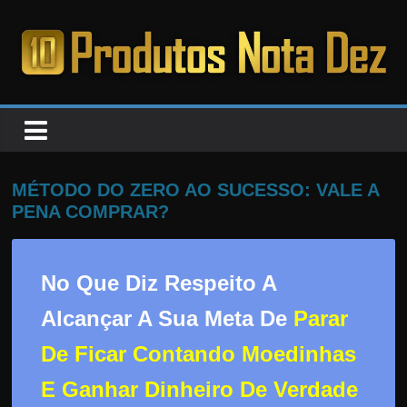
Pular
para
o
PRODUTOS
conteúdo
NOTA
DEZ
MÉTODO DO ZERO AO SUCESSO: VALE A
PENA COMPRAR?
C
a
No Que Diz Respeito A
n
s
Alcançar A Sua Meta De
Parar
a
De Ficar Contando Moedinhas
d
o
E Ganhar Dinheiro De Verdade