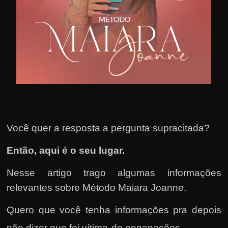
u
e
l
e
c
h
e
f
e
Você quer a resposta a pergunta supracitada?
c
h
Então, aqui é o seu lugar.
a
t
Nesse artigo trago algumas informações
o
relevantes sobre Método Maiara Joanne.
?
Quero que você tenha informações pra depois
P
não dizer que foi ví
tima
de
enganações.