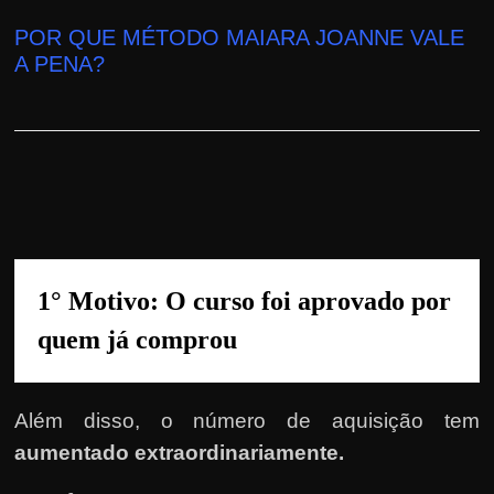
r
a
POR QUE MÉTODO MAIARA JOANNE
VALE
A PENA
?
?
J
á
p
e
n
s
o
1° Motivo: O 
curso foi aprovado por 
u
quem já comprou
e
m
g
Além disso, o número de aquisição tem
a
aumentado extraordinariamente.
n