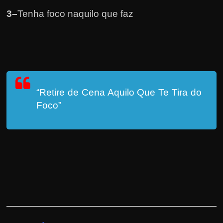
3
–
Tenha foco naquilo que faz
“Retire de Cena Aquilo Que Te Tira do
Foco”