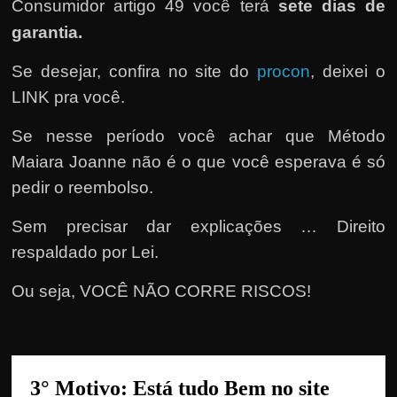
e
Consumidor artigo 49 você terá
sete dias de
r
garantia.
n
Se desejar, confira no site do
procon
, deixei o
e
LINK pra você.
t
?
Se nesse período você achar que Método
M
Maiara Joanne não é o que você esperava é só
a
pedir o reembolso.
s
c
Sem precisar dar explicações … Direito
o
respaldado por Lei.
m
Ou seja, VOCÊ NÃO CORRE RISCOS!
o
?
🤔
3° Motivo: Está tudo Bem no site 