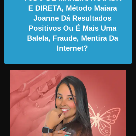
d
E DIRETA, Método Maiara
e
Joanne Dá Resultados
t
r
Positivos Ou É Mais Uma
a
Balela, Fraude, Mentira Da
b
Internet?
a
l
h
a
r
c
o
m
a
q