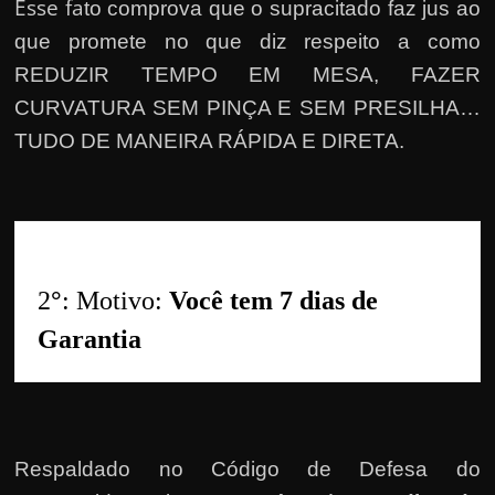
h
Esse fa
to comprova que o supracitado faz jus ao
a
que promete no que diz respeito a como
r
REDUZIR TEMPO EM MESA, FAZER
d
CURVATURA SEM PINÇA E SEM PRESILHA…
i
TUDO DE MANEIRA RÁPIDA E DIRETA.
n
h
e
i
r
2
°
: Motivo: 
Você tem 7 dias de 
o
Garantia
n
a
i
n
t
Respaldado no
Código de Defesa do