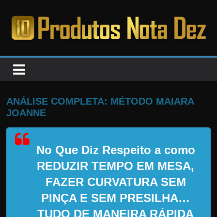
Pular
para
o
PRODUTOS
conteúdo
NOTA
DEZ
ANÁLISE COMPLETA: MÉTODO MAIARA
JOANNE
C
a
No Que Diz Respeito a como
n
s
REDUZIR TEMPO EM MESA,
a
FAZER CURVATURA SEM
d
PINÇA E SEM PRESILHA…
o
TUDO DE MANEIRA RÁPIDA