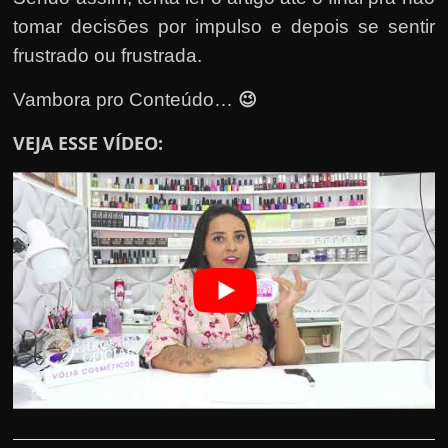
h
tomar decisões por impulso e depois se sentir
a
frustrado ou frus
trada
.
r
u
😉
Vambora pro Conteúdo…
m
d
VEJA ESSE VÍDEO:
i
n
h
e
i
r
o
e
x
t