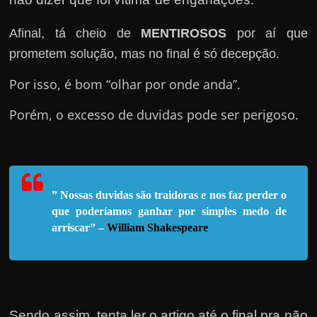
e
n
Afinal, tá cheio de
MENTIROSOS
por aí que
s
prometem solução, mas no final é só decepção.
a
n
Por isso, é bom “olhar por onde anda”.
d
Porém, o excesso de duvidas pode ser perigoso.
o
e
m
c
” Nossas duvidas são traidoras e nos faz perder o
o
que poderíamos ganhar por simples medo de
m
arriscar” –
William Shakespeare
o
g
a
n
Sendo assim, tenta ler o artigo até o final pra não