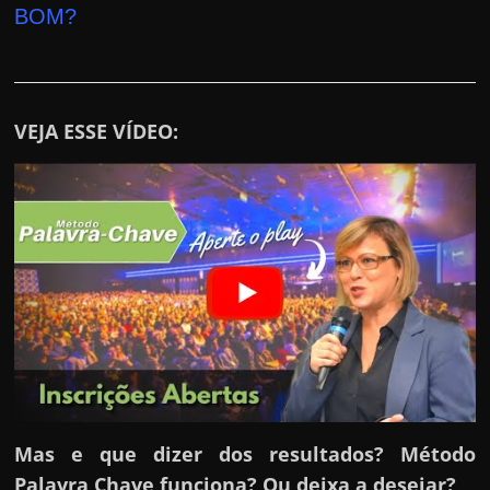
r
BOM?
a
?
J
á
VEJA ESSE VÍDEO:
p
e
n
s
o
u
e
m
g
a
Mas e que dizer dos resultados? Método
n
Palavra Chave funciona? Ou deixa a desejar?