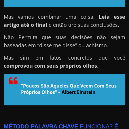
h
a
Mas vamos combinar uma coisa:
Leia esse
r
artigo até o final
e então tire suas conclusões.
u
m
Não Permita que suas decisões não sejam
d
baseadas em “disse me disse” ou achismo.
i
n
Mas sim em fatos concretos que você
h
comprovou com seus próprios olhos
.
e
i
“Poucos São Aqueles Que Veem Com Seus
r
Próprios Olhos”
–
Albert Einstein
o
e
x
t
MÉTODO PALAVRA CHAVE
FUNCIONA? É