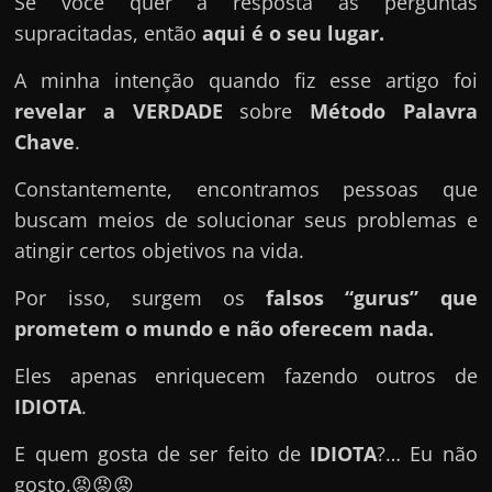
Se você quer a resposta as perguntas
u
supracitadas, então
aqui é o seu lugar.
e
l
A minha intenção quando fiz esse artigo foi
e
revelar a VERDADE
sobre
Método Palavra
c
Chave
.
h
e
Constantemente, encontramos pessoas que
f
buscam meios de solucionar seus problemas e
e
atingir certos objetivos na vida.
c
Por isso, surgem os
falsos “gurus” que
h
prometem o mundo e não oferecem nada.
a
t
Eles apenas enriquecem fazendo outros de
o
IDIOTA
.
?
E quem gosta de ser feito de
IDIOTA
?… Eu não
P
gosto.😡😡😡