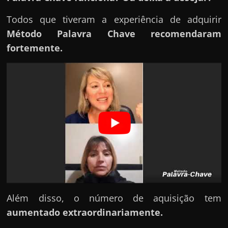
h
a
Todos que tiveram a experiência de adquirir
r
Método Palavra Chave
recomendaram
d
fortemente.
i
n
h
e
i
r
o
n
a
i
Além disso, o número de aquisição tem
n
aumentado extraordinariamente.
t