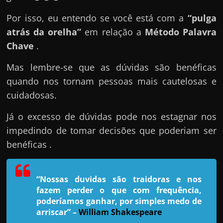
e
n
Por isso, eu entendo se você está com a
“pulga
s
atrás da orelha”
em relação a
Método Palavra
a
Chave
.
n
Mas lembre-se que as dúvidas são benéficas
d
quando nos tornam pessoas mais cautelosas e
o
cuidadosas.
e
m
Já o excesso de dúvidas pode nos estagnar nos
c
impedindo de tomar decisões que poderiam ser
o
benéficas .
m
o
“Nossas duvidas são traidoras e nos
g
fazem perder o que com frequência,
a
poderíamos ganhar, por simples medo de
n
arriscar”
–
William Shakespeare