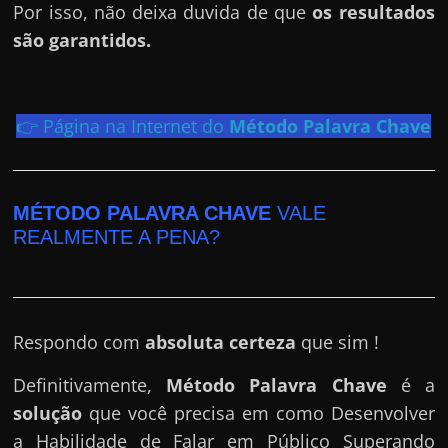
e
Por isso, não deixa duvida de que
os resultados
r
são garantidos.
n
e
t
👉 Página na Internet do
Método Palavra Chave
?
M
a
MÉTODO PALAVRA CHAVE
VALE
s
REALMENTE A PENA?
c
o
m
o
Respondo com
absoluta certeza
que sim !
?
Definitivamente,
Método Palavra Chave
é a
🤔
solução
que você precisa em como Desenvolver
a Habilidade de Falar em Público Superando