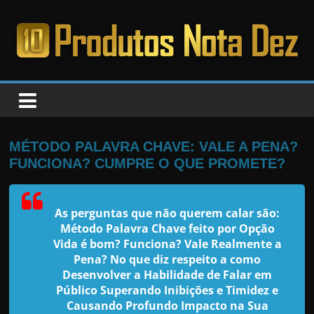
Pular
para
o
PRODUTOS
conteúdo
NOTA
DEZ
MÉTODO PALAVRA CHAVE: VALE A PENA?
FUNCIONA? CUMPRE O QUE PROMETE?
C
a
As perguntas que não querem calar são:
n
Método Palavra Chave feito por Opção
s
Vida
é bom? Funciona? Vale Realmente a
a
Pena? No que diz respeito a como
Desenvolver a Habilidade de Falar em
d
Público Superando Inibições e Timidez e
o
Causando Profundo Impacto na Sua