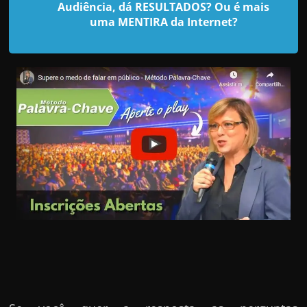
d
Audiência, dá RESULTADOS? Ou é mais
e
uma MENTIRA da Internet?
t
r
a
b
a
l
h
a
r
c
o
m
a
q