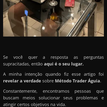
u
e
l
e
c
h
e
f
e
Se você quer a resposta as perguntas
c
supracitadas, então
aqui é o seu lugar.
h
A minha intenção quando fiz esse artigo foi
a
revelar a verdade
sobre
Método Trader Águia
.
t
o
Constantemente, encontramos pessoas que
?
buscam meios solucionar seus problemas e
P
atingir certos objetivos na vida.