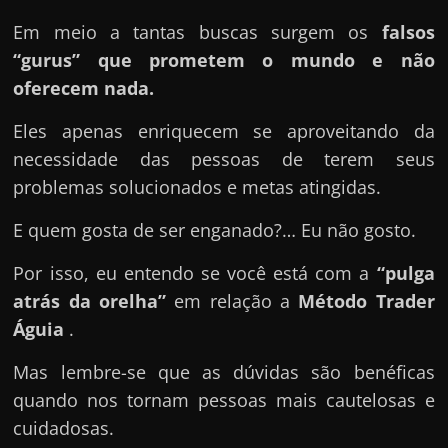
e
n
Em meio a tantas buscas surgem os
falsos
s
“gurus” que prometem o mundo e não
a
oferecem nada.
n
Eles apenas enriquecem se aproveitando da
d
necessidade das pessoas de terem seus
o
problemas solucionados e metas atingidas.
e
m
E quem gosta de ser enganado?… Eu não gosto.
c
Por isso, eu entendo se você está com a
“pulga
o
atrás da orelha”
em relação a
Método Trader
m
Águia
.
o
g
Mas lembre-se que as dúvidas são benéficas
a
quando nos tornam pessoas mais cautelosas e
n
cuidadosas.