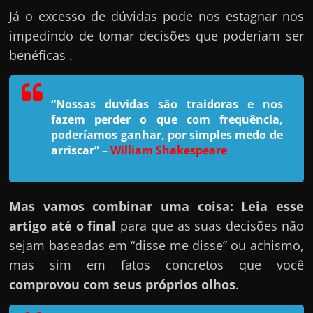
h
Já o excesso de dúvidas pode nos estagnar nos
a
impedindo de tomar decisões que poderiam ser
r
benéficas .
u
m
d
“Nossas duvidas são traidoras e nos
i
fazem perder o que com frequência,
poderíamos ganhar, por simples medo de
n
arriscar”
–
William Shakespeare
h
e
i
Mas vamos combinar uma coisa: Leia esse
r
artigo até o final
para que as suas decisões não
o
sejam baseadas em “disse me disse” ou achismo,
e
mas sim em fatos concretos que você
x
comprovou com seus próprios olhos
.
t