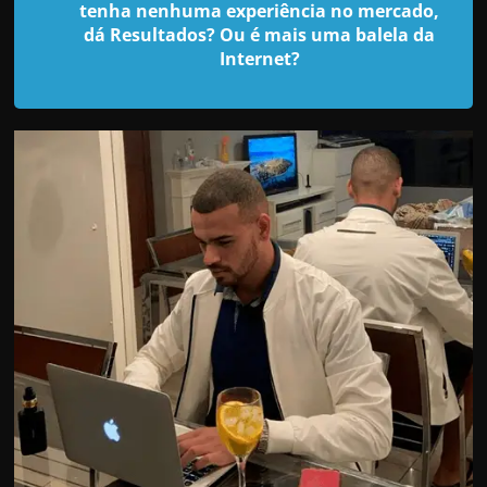
d
tenha nenhuma experiência no mercado,
e
dá Resultados? Ou é mais uma balela da
Internet?
t
r
a
b
a
l
h
a
r
c
o
m
a
q