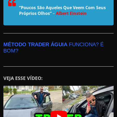
r
“Poucos São Aqueles Que Veem Com Seus
a
Próprios Olhos”
–
Albert Einstein
?
J
á
p
e
MÉTODO TRADER ÁGUIA
FUNCIONA? É
BOM?
n
s
o
u
VEJA ESSE VÍDEO:
e
m
g
a
n