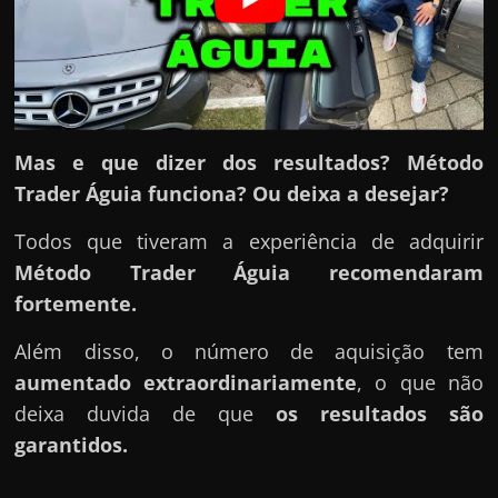
h
a
r
d
i
n
Mas e que dizer dos resultados? Método
h
Trader Águia funciona? Ou deixa a desejar?
e
Todos que tiveram a experiência de adquirir
i
Método Trader Águia
recomendaram
r
fortemente.
o
n
Além disso, o número de aquisição tem
a
aumentado extraordinariamente
, o que não
i
deixa duvida de que
os resultados são
n
garantidos.
t