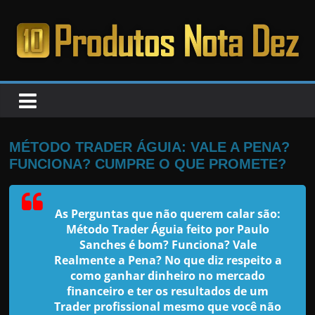
Pular
para
o
PRODUTOS
conteúdo
NOTA
DEZ
MÉTODO TRADER ÁGUIA: VALE A PENA?
FUNCIONA? CUMPRE O QUE PROMETE?
C
a
As Perguntas que não querem calar são:
n
Método Trader Águia feito por Paulo
s
Sanches é bom? Funciona? Vale
a
Realmente a Pena? No que diz respeito a
como ganhar dinheiro no mercado
d
financeiro e ter os resultados de um
o
Trader profissional mesmo que você não