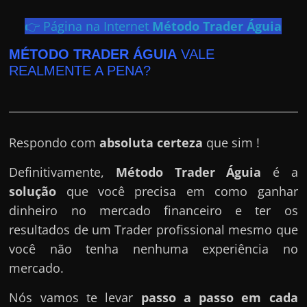
e
r
👉 Página na Internet
Método Trader Águia
n
MÉTODO TRADER ÁGUIA
VALE
e
REALMENTE A PENA?
t
?
M
a
Respondo com
absoluta certeza
que sim !
s
Definitivamente,
Método Trader Águia
é a
c
solução
que você precisa em como ganhar
o
dinheiro no mercado financeiro e ter os
m
resultados de um Trader profissional mesmo que
o
você não tenha nenhuma experiência no
?
mercado.
🤔
Nós vamos te levar
passo a passo em cada