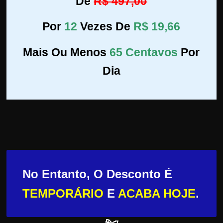
De
R$ 497,00
Por
12
Vezes De
R$ 19,66
Mais Ou Menos
65 Centavos
Por
Dia
No Entanto, O Desconto É
TEMPORÁRIO
E
ACABA HOJE
.