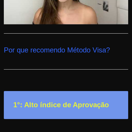
h
a
r
u
m
d
Por que recomendo Método Visa
?
i
n
h
e
i
r
o
1°: Alto índice de Aprovação
e
x
t