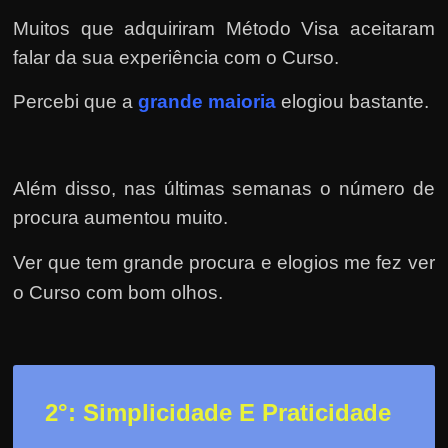
r
Muitos que adquiriram Método Visa aceitaram
a
?
falar da sua experiência com o Curso.
J
Percebi que a
grande maioria
elogiou bastante.
á
p
e
Além disso, nas últimas semanas o número de
n
procura aumentou muito.
s
o
Ver que tem grande procura e elogios me fez ver
u
o Curso com bom olhos.
e
m
g
a
2
°: Simplicidade E Praticidade
n