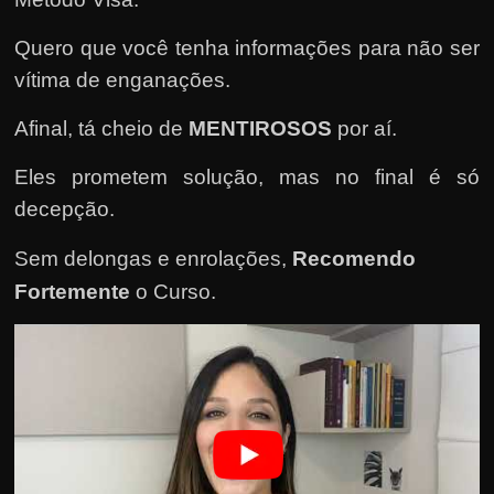
e
n
Quero que você tenha informações para não ser
s
vítima de enganações.
a
n
Afinal, tá cheio de
MENTIROSOS
por aí.
d
Eles prometem solução, mas no final é só
o
decepção.
e
m
Sem delongas e enrolações,
Recomendo
c
Fortemente
o Curso
.
o
m
o
g
a
n