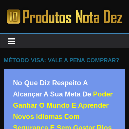
Pular
para
o
PRODUTOS
conteúdo
NOTA
DEZ
MÉTODO VISA: VALE A PENA COMPRAR?
C
a
No Que Diz Respeito A
n
Alcançar A Sua Meta De
Poder
s
Ganhar O Mundo E Aprender
a
d
Novos Idiomas Com
o
Segurança E Sem Gastar Rios