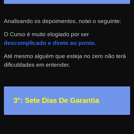
h
a
r
Analisando os depoimentos, notei o seguinte:
d
i
O Curso é muito elogiado por ser
n
descomplicado e direto ao ponto
.
h
Até mesmo alguém que esteja no zero não terá
e
dificuldades em entender.
i
r
o
n
3
°: Sete Dias De Garantia
a
i
n
t