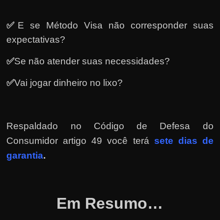
e
r
✅
E se Método Visa não corresponder suas
n
expectativas?
e
t
✅
Se não atender suas necessidades?
?
✅
Vai jogar dinheiro no lixo?
M
a
s
c
Respaldado no
Código de Defesa do
o
Consumidor artigo 49 você terá
sete dias de
m
garantia
.
o
?
🤔
Em Resumo…