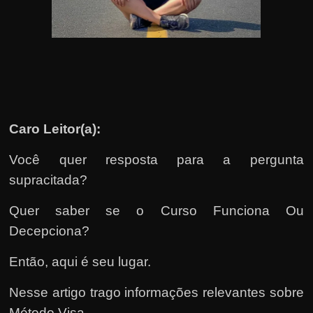
u
e
l
e
c
h
e
Caro Leitor(a):
f
e
Você quer resposta para a pergunta
c
supracitada?
h
Quer saber se o Curso Funciona Ou
a
Decepciona?
t
o
Então, aqui é seu lugar.
?
Nesse artigo trago informações relevantes sobre
P
Método Visa.